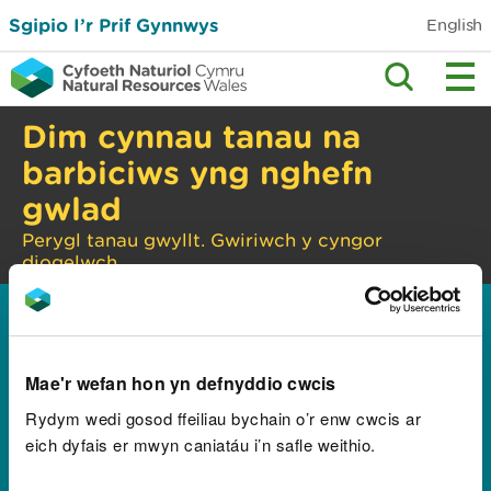
Sgipio I’r Prif Gynnwys
English
Dim cynnau tanau na
barbiciws yng nghefn
gwlad
Perygl tanau gwyllt. Gwiriwch y cyngor
diogelwch.
Hafan
Canllawiau a chyngor
Pynciau
>
>
amgylcheddol
Arfordir a morol
Gwybodaeth i
>
>
forwyr Aber Afon Dyfrdwy
Mae'r wefan hon yn defnyddio cwcis
Gwarchodfa Dyfrdwy-
Rydym wedi gosod ffeiliau bychain o’r enw cwcis ar
Cynllun Diogelwch Ar
eich dyfais er mwyn caniatáu i’n safle weithio.