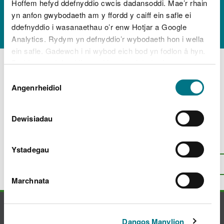
Gyfer Gweithrediadau
Hoffem hefyd ddefnyddio cwcis dadansoddi. Mae’r rhain
yn anfon gwybodaeth am y ffordd y caiff ein safle ei
I
ddefnyddio i wasanaethau o’r enw Hotjar a Google
Analytics. Rydym yn defnyddio’r wybodaeth hon i wella
ein safle. Gadewch i ni wybod eich bod yn fodlon â hyn.
Gwarchodaeth Dyfrdwy: Cynllun Diogelwch
Byddwn yn defnyddio cwci i gadw eich dewis.
ar gyfer Gweithrediadau Morol
Dewis
Gwarchodaeth Afon Dyfrdwy: Perfformiad
Gellir
darllen mwy am ein cwcis
cyn i chi ddewis.
Angenrheidiol
Caniatâd
yn erbyn y cynllun diogelwch ar gyfer
gweithrediadau morol
Dewisiadau
Oes rhywbeth o’i le gyda’r dudalen
Ystadegau
hon?
Rhowch eich adborth
.
I fyny
Argraffu’r dudalen hon
Marchnata
Cysylltu â ni
Dangos Manylion