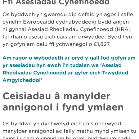
Ffi Asesiadau Cynefinoedd
Os byddwch yn gwaredu dip defaid yn agos i safle
cynefin Ewropeaidd cydnabyddedig bydd angen i
ni gynnal Asesiad Rheoliadau Cynefinoedd (HRA)
fel rhan o asesu eich cais am drwydded. Bydd hyn
yn gofyn am dalu ffi ychwanegol o £1,827.
Am ragor o wybodaeth ar pryd y gall fod gofyn am
yr asesiadau hyn ewch i’n tudalen we ‘Asesiad
Rheoliadau Cynefinoedd ar gyfer eich Trwydded
Amgylcheddol’
Ceisiadau â manylder
annigonol i fynd ymlaen
Os byddwn yn dychwelyd eich cais oherwydd
manylder annigonol ac felly methu mynd ymlaen tu
hwnt i’r cam gwneud yn briodol, byddwn yn cadw