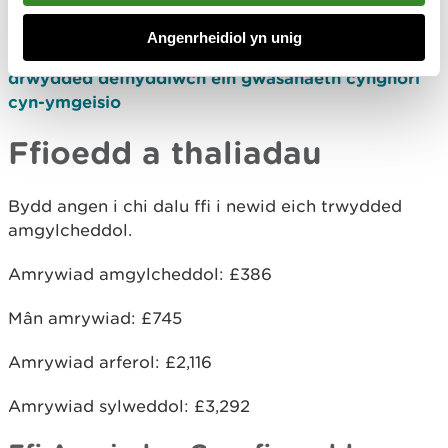
Newid eich trwydded i waredu dip defaid
Angenrheidiol yn unig
Os bydd angen cyngor arnoch cyn gwneud cais am
drwydded defnyddiwch ein gwasanaeth cynghori
cyn-ymgeisio
Ffioedd a thaliadau
Bydd angen i chi dalu ffi i newid eich trwydded
amgylcheddol.
Amrywiad amgylcheddol: £386
Mân amrywiad: £745
Amrywiad arferol: £2,116
Amrywiad sylweddol: £3,292