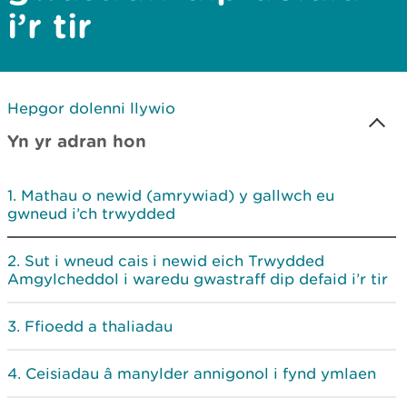
i’r tir
Hepgor dolenni llywio
Yn yr adran hon
Mathau o newid (amrywiad) y gallwch eu
gwneud i’ch trwydded
Sut i wneud cais i newid eich Trwydded
Amgylcheddol i waredu gwastraff dip defaid i’r tir
Ffioedd a thaliadau
Ceisiadau â manylder annigonol i fynd ymlaen