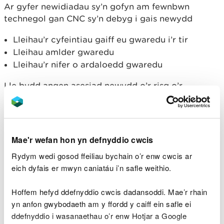
Ar gyfer newidiadau sy’n gofyn am fewnbwn
technegol gan CNC sy’n debyg i gais newydd
Lleihau’r cyfeintiau gaiff eu gwaredu i’r tir
Lleihau amlder gwaredu
Lleihau’r nifer o ardaloedd gwaredu
Lle bydd angen asesiad newydd o’r risg o’r
gweithgaredd gwaredu. Bydd hyn fel arfer
oherwydd bod rhywbeth wedi newid ar y safle, neu
yn yr ardaloedd o amgylch, neu bod ein polisïau
wedi newid ers i’r drwydded amgylcheddol
Mae'r wefan hon yn defnyddio cwcis
wreiddiol gael ei dyroddi.
Rydym wedi gosod ffeiliau bychain o’r enw cwcis ar
Amrywiad sylweddol
eich dyfais er mwyn caniatáu i’n safle weithio.
Lle mae gofyn am asesiad arwyddocaol, byddai
Hoffem hefyd ddefnyddio cwcis dadansoddi. Mae’r rhain
hyn yn cynnwys:
yn anfon gwybodaeth am y ffordd y caiff ein safle ei
ddefnyddio i wasanaethau o’r enw Hotjar a Google
Ceisiadau i gynyddu cyfeintiau gwaredu