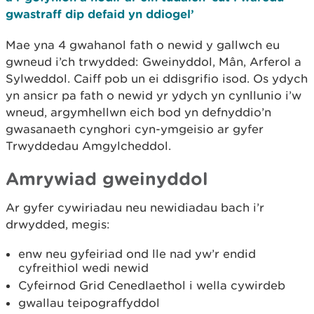
gwastraff dip defaid yn ddiogel’
Mae yna 4 gwahanol fath o newid y gallwch eu
gwneud i’ch trwydded: Gweinyddol, Mân, Arferol a
Sylweddol. Caiff pob un ei ddisgrifio isod. Os ydych
yn ansicr pa fath o newid yr ydych yn cynllunio i’w
wneud, argymhellwn eich bod yn defnyddio’n
gwasanaeth cynghori cyn-ymgeisio ar gyfer
Trwyddedau Amgylcheddol.
Amrywiad gweinyddol
Ar gyfer cywiriadau neu newidiadau bach i’r
drwydded, megis:
enw neu gyfeiriad ond lle nad yw’r endid
cyfreithiol wedi newid
Cyfeirnod Grid Cenedlaethol i wella cywirdeb
gwallau teipograffyddol