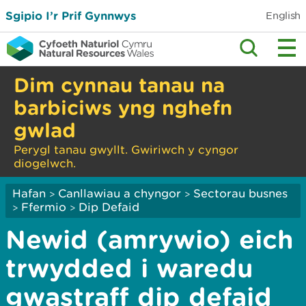
Sgipio I’r Prif Gynnwys
English
Dim cynnau tanau na
barbiciws yng nghefn
gwlad
Perygl tanau gwyllt. Gwiriwch y cyngor
diogelwch.
Hafan
Canllawiau a chyngor
Sectorau busnes
>
>
Ffermio
Dip Defaid
>
>
Newid (amrywio) eich
trwydded i waredu
gwastraff dip defaid