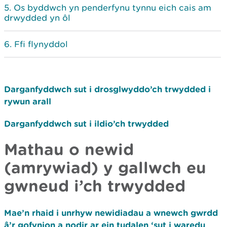
Os byddwch yn penderfynu tynnu eich cais am
drwydded yn ôl
Ffi flynyddol
Darganfyddwch sut i drosglwyddo’ch trwydded i
rywun arall
Darganfyddwch sut i ildio’ch trwydded
Mathau o newid
(amrywiad) y gallwch eu
gwneud i’ch trwydded
Mae’n rhaid i unrhyw newidiadau a wnewch gwrdd
â’r gofynion a nodir ar ein tudalen ‘sut i waredu