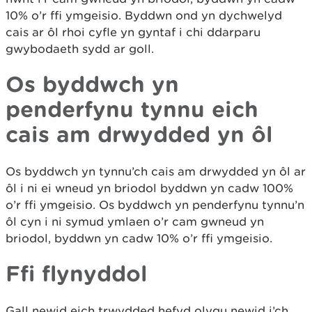
10% o’r ffi ymgeisio. Byddwn ond yn dychwelyd
cais ar ôl rhoi cyfle yn gyntaf i chi ddarparu
gwybodaeth sydd ar goll.
Os byddwch yn
penderfynu tynnu eich
cais am drwydded yn ôl
Os byddwch yn tynnu’ch cais am drwydded yn ôl ar
ôl i ni ei wneud yn briodol byddwn yn cadw 100%
o’r ffi ymgeisio. Os byddwch yn penderfynu tynnu’n
ôl cyn i ni symud ymlaen o’r cam gwneud yn
briodol, byddwn yn cadw 10% o’r ffi ymgeisio.
Ffi flynyddol
Gall newid eich trwydded hefyd olygu newid i’ch