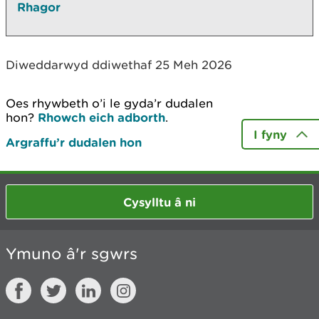
Rhagor
Diweddarwyd ddiwethaf 25 Meh 2026
Oes rhywbeth o’i le gyda’r dudalen
hon?
Rhowch eich adborth
.
I fyny
Argraffu’r dudalen hon
Cysylltu â ni
Ymuno â'r sgwrs