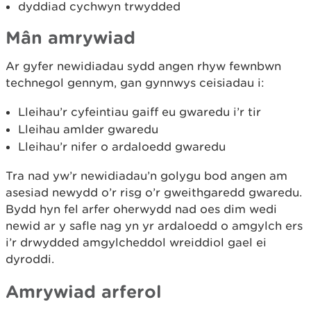
dyddiad cychwyn trwydded
Mân amrywiad
Ar gyfer newidiadau sydd angen rhyw fewnbwn
technegol gennym, gan gynnwys ceisiadau i:
Lleihau’r cyfeintiau gaiff eu gwaredu i’r tir
Lleihau amlder gwaredu
Lleihau’r nifer o ardaloedd gwaredu
Tra nad yw’r newidiadau’n golygu bod angen am
asesiad newydd o’r risg o’r gweithgaredd gwaredu.
Bydd hyn fel arfer oherwydd nad oes dim wedi
newid ar y safle nag yn yr ardaloedd o amgylch ers
i’r drwydded amgylcheddol wreiddiol gael ei
dyroddi.
Amrywiad arferol