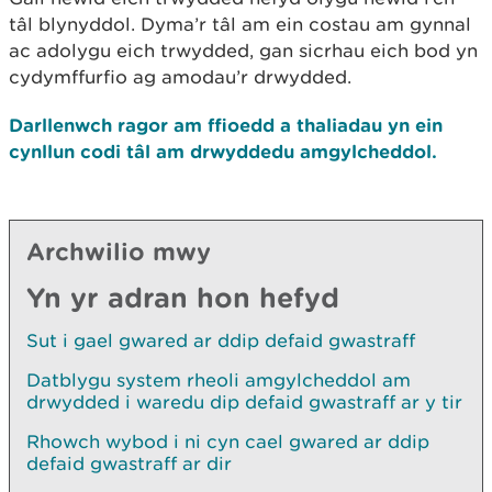
tâl blynyddol. Dyma’r tâl am ein costau am gynnal
ac adolygu eich trwydded, gan sicrhau eich bod yn
cydymffurfio ag amodau’r drwydded.
Darllenwch ragor am ffioedd a thaliadau yn ein
cynllun codi tâl am drwyddedu amgylcheddol.
Archwilio mwy
Yn yr adran hon hefyd
Sut i gael gwared ar ddip defaid gwastraff
Datblygu system rheoli amgylcheddol am
drwydded i waredu dip defaid gwastraff ar y tir
Rhowch wybod i ni cyn cael gwared ar ddip
defaid gwastraff ar dir