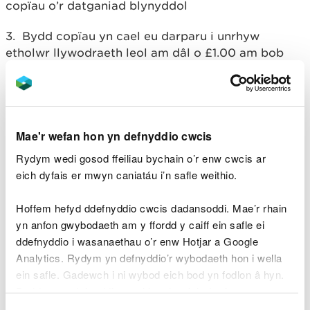
copïau o’r datganiad blynyddol
3. Bydd copïau yn cael eu darparu i unrhyw
etholwr llywodraeth leol am dâl o £1.00 am bob
copi o’r datganiad blynyddol.
Lawrlwythiadau dogfennau
Mae'r wefan hon yn defnyddio cwcis
cysylltiedig
Rydym wedi gosod ffeiliau bychain o’r enw cwcis ar
eich dyfais er mwyn caniatáu i’n safle weithio.
IDD Annual Return CYM 202425
TYWYN
PDF [243.2 KB]
Hoffem hefyd ddefnyddio cwcis dadansoddi. Mae’r rhain
yn anfon gwybodaeth am y ffordd y caiff ein safle ei
IDD Annual Return CYM 202425
ddefnyddio i wasanaethau o’r enw Hotjar a Google
POWYSLAND
PDF [244.1 KB]
Analytics. Rydym yn defnyddio’r wybodaeth hon i wella
ein safle. Gadewch i ni wybod eich bod yn fodlon â hyn.
Byddwn yn defnyddio cwci i gadw eich dewis.
IDD Annual Return CYM 202425
MAWDDACH AC WNION
PDF [244.1