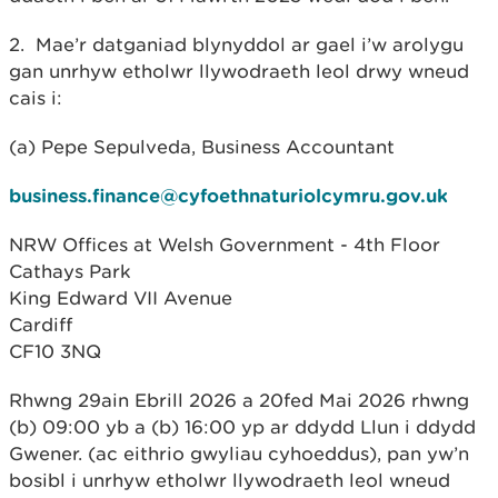
2. Mae’r datganiad blynyddol ar gael i’w arolygu
gan unrhyw etholwr llywodraeth leol drwy wneud
cais i:
(a) Pepe Sepulveda, Business Accountant
business.finance@cyfoethnaturiolcymru.gov.uk
NRW Offices at Welsh Government - 4th Floor
Cathays Park
King Edward VII Avenue
Cardiff
CF10 3NQ
Rhwng 29ain Ebrill 2026 a 20fed Mai 2026 rhwng
(b) 09:00 yb a (b) 16:00 yp ar ddydd Llun i ddydd
Gwener. (ac eithrio gwyliau cyhoeddus), pan yw’n
bosibl i unrhyw etholwr llywodraeth leol wneud