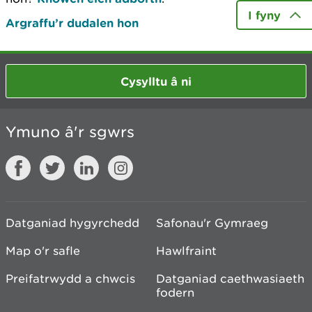
I fyny
Argraffu’r dudalen hon
Cysylltu â ni
Ymuno â'r sgwrs
Datganiad hygyrchedd
Safonau'r Gymraeg
Map o'r safle
Hawlfraint
Preifatrwydd a chwcis
Datganiad caethwasiaeth
fodern