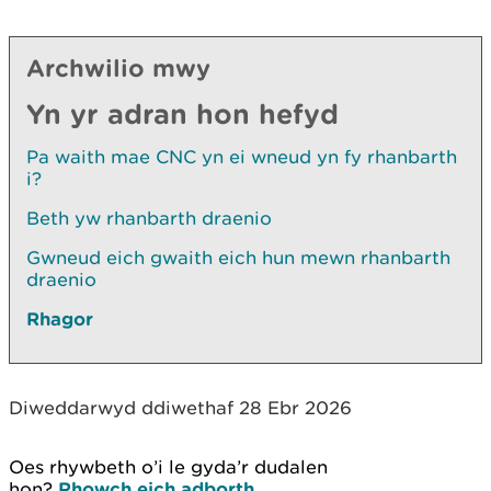
Archwilio mwy
Yn yr adran hon hefyd
Pa waith mae CNC yn ei wneud yn fy rhanbarth
i?
Beth yw rhanbarth draenio
Gwneud eich gwaith eich hun mewn rhanbarth
draenio
Rhagor
Diweddarwyd ddiwethaf 28 Ebr 2026
Oes rhywbeth o’i le gyda’r dudalen
hon?
Rhowch eich adborth
.