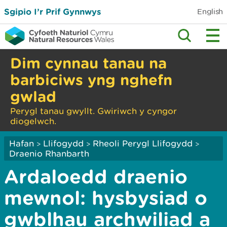
Sgipio I’r Prif Gynnwys
English
Dim cynnau tanau na
barbiciws yng nghefn
gwlad
Perygl tanau gwyllt. Gwiriwch y cyngor
diogelwch.
Hafan
Llifogydd
Rheoli Perygl Llifogydd
>
>
>
Draenio Rhanbarth
Ardaloedd draenio
mewnol: hysbysiad o
gwblhau archwiliad a