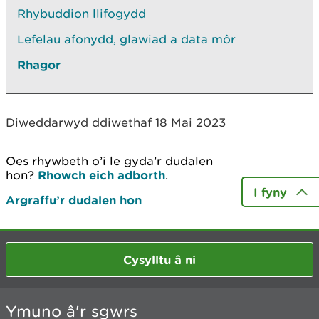
Rhybuddion llifogydd
Lefelau afonydd, glawiad a data môr
Rhagor
Diweddarwyd ddiwethaf 18 Mai 2023
Oes rhywbeth o’i le gyda’r dudalen
hon?
Rhowch eich adborth
.
I fyny
Argraffu’r dudalen hon
Cysylltu â ni
Ymuno â'r sgwrs