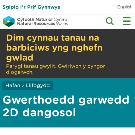
Sgipio I’r Prif Gynnwys
English
Dim cynnau tanau na
barbiciws yng nghefn
gwlad
Perygl tanau gwyllt. Gwiriwch y cyngor
diogelwch.
Hafan
Llifogydd
>
Gwerthoedd garwedd
2D dangosol