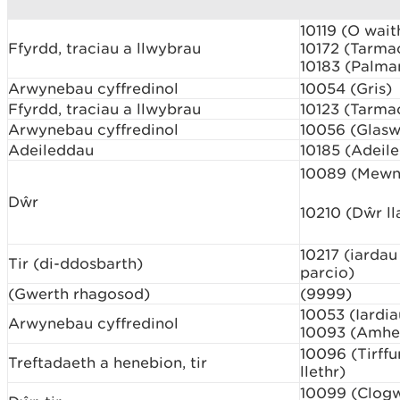
10119 (O wait
Ffyrdd, traciau a llwybrau
10172 (Tarma
10183 (Palma
Arwynebau cyffredinol
10054 (Gris)
Ffyrdd, traciau a llwybrau
10123 (Tarma
Arwynebau cyffredinol
10056 (Glaswe
Adeileddau
10185 (Adeile
10089 (Mewn
Dŵr
10210 (Dŵr l
10217 (iarda
Tir (di-ddosbarth)
parcio)
(Gwerth rhagosod)
(9999)
10053 (Iardia
Arwynebau cyffredinol
10093 (Amhe
10096 (Tirffu
Treftadaeth a henebion, tir
llethr)
10099 (Clog