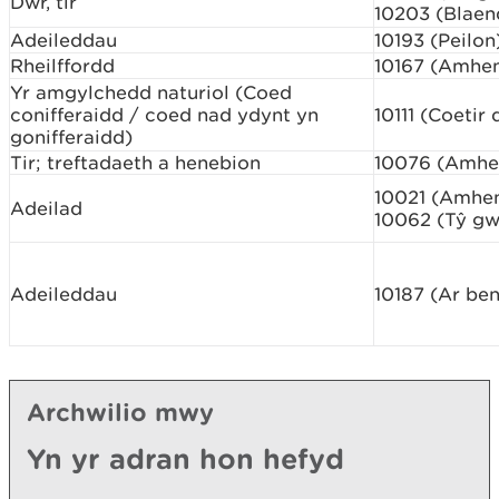
Dŵr, tir
10203 (Blaen
Adeileddau
10193 (Peilon
Rheilffordd
10167 (Amhe
Yr amgylchedd naturiol (Coed
conifferaidd / coed nad ydynt yn
10111 (Coeti
gonifferaidd)
Tir; treftadaeth a henebion
10076 (Amhe
10021 (Amhe
Adeilad
10062 (Tŷ gw
Adeileddau
10187 (Ar ben
Archwilio mwy
Yn yr adran hon hefyd