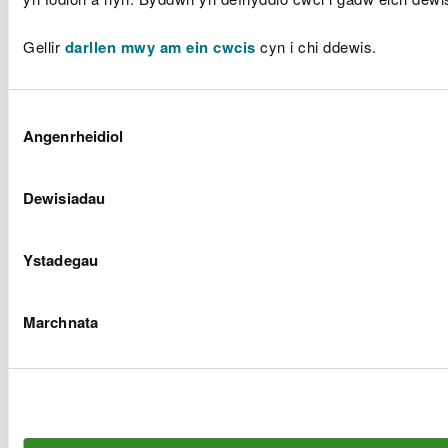
Gellir
darllen mwy am ein cwcis
cyn i chi ddewis.
Dewis
Angenrheidiol
Caniatâd
Dewisiadau
Ystadegau
Marchnata