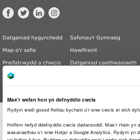
Datganiad hygyrchedd
Safonau'r Gymraeg
Map o'r safle
Hawlfraint
Preifatrwydd a chwcis
Datganiad caethwasiaeth
fodern
© Cyfoeth Naturiol Cymru
Mae'r wefan hon yn defnyddio cwcis
Rydym wedi gosod ffeiliau bychain o’r enw cwcis ar eich dyfa
Hoffem hefyd ddefnyddio cwcis dadansoddi. Mae’r rhain yn an
wasanaethau o’r enw Hotjar a Google Analytics. Rydym yn de
yn fodlon â hyn. Byddwn yn defnyddio cwci i gadw eich dew