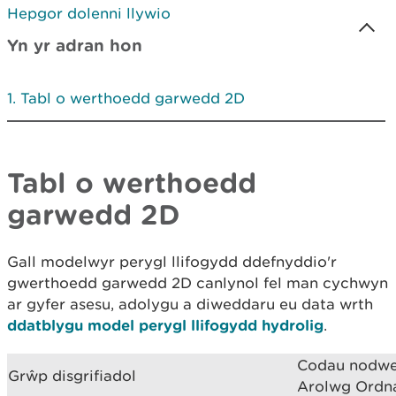
Hepgor dolenni llywio
Yn yr adran hon
Tabl o werthoedd garwedd 2D
Tabl o werthoedd
garwedd 2D
Gall modelwyr perygl llifogydd ddefnyddio'r
gwerthoedd garwedd 2D canlynol fel man cychwyn
ar gyfer asesu, adolygu a diweddaru eu data wrth
ddatblygu model perygl llifogydd hydrolig
.
Codau nodwe
Grŵp disgrifiadol
Arolwg Ordna