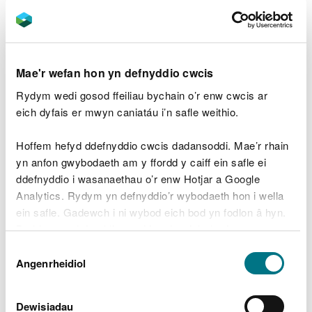
Chwiliwch rybuddion llifogydd
Mae'r wefan hon yn defnyddio cwcis
Gallwch hefyd ffonio Floodline 0345 988 1188 - ar
gael 24 awr
Rydym wedi gosod ffeiliau bychain o’r enw cwcis ar
eich dyfais er mwyn caniatáu i’n safle weithio.
Gallwch hefyd siecio:
Hoffem hefyd ddefnyddio cwcis dadansoddi. Mae’r rhain
rhagolwg llifogydd Cymru dros y pum diwrnod
yn anfon gwybodaeth am y ffordd y caiff ein safle ei
nesaf
ddefnyddio i wasanaethau o’r enw Hotjar a Google
lefelau afonydd a moroedd eich ardal
Analytics. Rydym yn defnyddio’r wybodaeth hon i wella
Traffig Cymru
ar gyfer cau'r heolydd oherwydd
ein safle. Gadewch i ni wybod eich bod yn fodlon â hyn.
llifogydd
Byddwn yn defnyddio cwci i gadw eich dewis.
risg llifogydd yn ôl côd post
Dewis
Gellir
darllen mwy am ein cwcis
cyn i chi ddewis.
Diogelwch eich hunain
Angenrheidiol
Caniatâd
a'ch eiddo
Dewisiadau