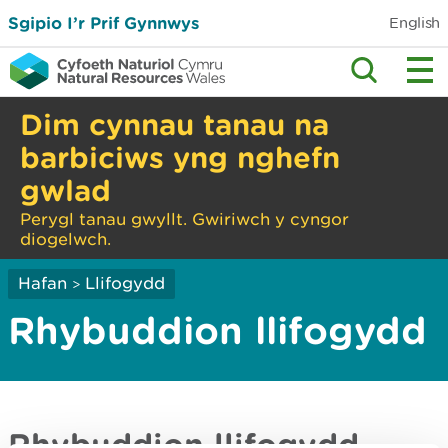
Sgipio I’r Prif Gynnwys
English
Dim cynnau tanau na
barbiciws yng nghefn
gwlad
Perygl tanau gwyllt. Gwiriwch y cyngor
diogelwch.
Hafan
Llifogydd
>
Rhybuddion llifogydd
Rhybuddion llifogydd