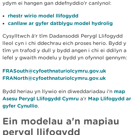
ydym ei hangen gan ddefnyddio'r canlynol:
rhestr wirio model llifogydd
canllaw ar gyfer datblygu model hydrolig
Cysylltwch â'r tîm Dadansoddi Perygl Llifogydd
lleol cyn i chi ddechrau eich proses herio. Bydd y
tîm yn trafod y dull y bydd angen i chi ei ddilyn a
lefel y gwaith modelu y bydd yn ofynnol gennym:
FRASouth@cyfoethnaturiolcymru.gov.uk
FRANorth@cyfoethnaturiolcymru.gov.uk
Bydd heriau yn llywio ein diweddariadau i'n
map
Asesu Perygl Llifogydd Cymru
a'r
Map Llifogydd ar
gyfer Cynullio
.
Ein modelau a'n mapiau
perygl llifogydd