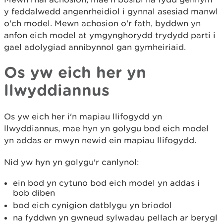
y feddalwedd angenrheidiol i gynnal asesiad manwl
o'ch model. Mewn achosion o'r fath, byddwn yn
anfon eich model at ymgynghorydd trydydd parti i
gael adolygiad annibynnol gan gymheiriaid.
Os yw eich her yn
llwyddiannus
Os yw eich her i'n mapiau llifogydd yn
llwyddiannus, mae hyn yn golygu bod eich model
yn addas er mwyn newid ein mapiau llifogydd.
Nid yw hyn yn golygu'r canlynol:
ein bod yn cytuno bod eich model yn addas i
bob diben
bod eich cynigion datblygu yn briodol
na fyddwn yn gwneud sylwadau pellach ar berygl