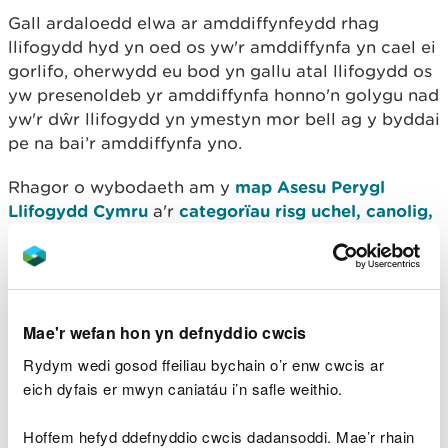
Gall ardaloedd elwa ar amddiffynfeydd rhag
llifogydd hyd yn oed os yw'r amddiffynfa yn cael ei
gorlifo, oherwydd eu bod yn gallu atal llifogydd os
yw presenoldeb yr amddiffynfa honno'n golygu nad
yw'r dŵr llifogydd yn ymestyn mor bell ag y byddai
pe na bai’r amddiffynfa yno.
Rhagor o wybodaeth am y
map Asesu Perygl
Llifogydd Cymru
a'r
categorïau risg uchel, canolig,
isel ac isel iawn
.
Y Map Llifogydd ar gyfer
Cynllunio
Mae'r wefan hon yn defnyddio cwcis
Gallwch herio'r haenau canlynol yn y
Map
Rydym wedi gosod ffeiliau bychain o’r enw cwcis ar
Llifogydd ar gyfer Cynullio
:
eich dyfais er mwyn caniatáu i’n safle weithio.
Parth Llifogydd 3 – yn achos afonydd a dŵr
Hoffem hefyd ddefnyddio cwcis dadansoddi. Mae’r rhain
wyneb lle ceir siawns o un ym mhob 100, neu fwy,