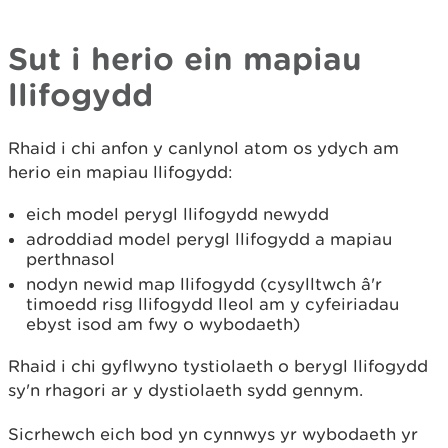
Sut i herio ein mapiau
llifogydd
Rhaid i chi anfon y canlynol atom os ydych am
herio ein mapiau llifogydd:
eich model perygl llifogydd newydd
adroddiad model perygl llifogydd a mapiau
perthnasol
nodyn newid map llifogydd (cysylltwch â'r
timoedd risg llifogydd lleol am y cyfeiriadau
ebyst isod am fwy o wybodaeth)
Rhaid i chi gyflwyno tystiolaeth o berygl llifogydd
sy'n rhagori ar y dystiolaeth sydd gennym.
Sicrhewch eich bod yn cynnwys yr wybodaeth yr