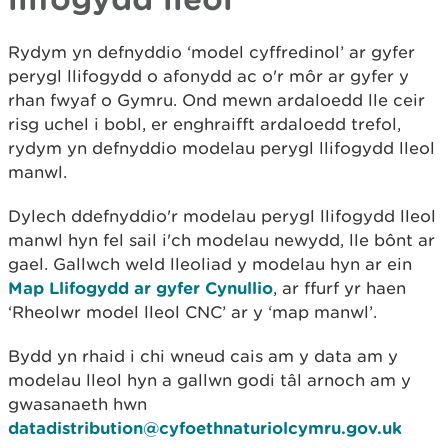
Rydym yn defnyddio ‘model cyffredinol’ ar gyfer
perygl llifogydd o afonydd ac o'r môr ar gyfer y
rhan fwyaf o Gymru. Ond mewn ardaloedd lle ceir
risg uchel i bobl, er enghraifft ardaloedd trefol,
rydym yn defnyddio modelau perygl llifogydd lleol
manwl.
Dylech ddefnyddio'r modelau perygl llifogydd lleol
manwl hyn fel sail i'ch modelau newydd, lle bônt ar
gael. Gallwch weld lleoliad y modelau hyn ar ein
Map Llifogydd ar gyfer Cynullio
, ar ffurf yr haen
‘Rheolwr model lleol CNC’ ar y ‘map manwl’.
Bydd yn rhaid i chi wneud cais am y data am y
modelau lleol hyn a gallwn godi tâl arnoch am y
gwasanaeth hwn
datadistribution@cyfoethnaturiolcymru.gov.uk