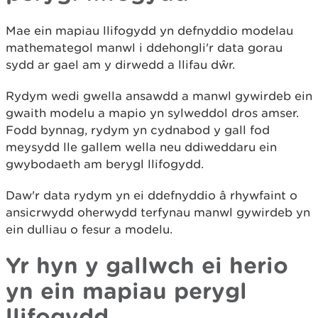
Mae ein mapiau llifogydd yn defnyddio modelau
mathemategol manwl i ddehongli'r data gorau
sydd ar gael am y dirwedd a llifau dŵr.
Rydym wedi gwella ansawdd a manwl gywirdeb ein
gwaith modelu a mapio yn sylweddol dros amser.
Fodd bynnag, rydym yn cydnabod y gall fod
meysydd lle gallem wella neu ddiweddaru ein
gwybodaeth am berygl llifogydd.
Daw'r data rydym yn ei ddefnyddio â rhywfaint o
ansicrwydd oherwydd terfynau manwl gywirdeb yn
ein dulliau o fesur a modelu.
Yr hyn y gallwch ei herio
yn ein mapiau perygl
llifogydd