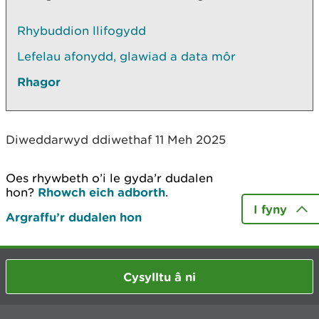
Rhybuddion llifogydd
Lefelau afonydd, glawiad a data môr
Rhagor
Diweddarwyd ddiwethaf 11 Meh 2025
Oes rhywbeth o’i le gyda’r dudalen
hon?
Rhowch eich adborth
.
I fyny
Argraffu’r dudalen hon
Cysylltu â ni