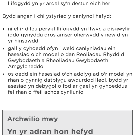
llifogydd yn yr ardal sy'n destun eich her
Bydd angen i chi ystyried y canlynol hefyd:
ni ellir dileu perygl llifogydd yn llwyr, a disgwylir
iddo gynyddu dros amser oherwydd y newid yn
yr hinsawdd
gall y cyhoedd ofyn i weld canlyniadau ein
hasesiad o'ch model o dan Reoliadau Rhyddid
Gwybodaeth a Rheoliadau Gwybodaeth
Amgylcheddol
os oedd ein hasesiad o'ch adolygiad o'r model yn
rhan o gynnig datblygu awdurdod lleol, bydd yr
asesiad yn debygol o fod ar gael yn gyhoeddus
fel rhan o ffeil achos cynllunio
Archwilio mwy
Yn yr adran hon hefyd