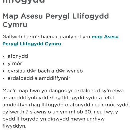
Map Asesu Perygl Llifogydd
Cymru
Gallwch herio'r haenau canlynol ym
map Asesu
Perygl Llifogydd Cymru
:
afonydd
y môr
cyrsiau dŵr bach a dŵr wyneb
ardaloedd a amddiffynnir
Mae'r map hwn yn dangos yr ardaloedd sy'n elwa
ar amddiffynfeydd rhag llifogydd sydd â lefel
amddiffyn rhag llifogydd o afonydd neu'r môr sydd
cyfwerth â siawns o un ym mhob 30, neu fwy, y
bydd llifogydd yn digwydd mewn unrhyw
flwyddyn.