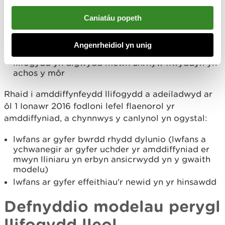
Caniatáu popeth
siawns o un ym mhob 100 y bydd llifogydd yn
digwydd mewn unrhyw flwyddyn yn achos
afonydd
Angenrheidiol yn unig
siawns o un flwyddyn ym mhob 200 y bydd
llifogydd yn digwydd mewn unrhyw flwyddyn yn
achos y môr
Rhaid i amddiffynfeydd llifogydd a adeiladwyd ar
ôl 1 Ionawr 2016 fodloni lefel flaenorol yr
amddiffyniad, a chynnwys y canlynol yn ogystal:
lwfans ar gyfer bwrdd rhydd dylunio (lwfans a
ychwanegir ar gyfer uchder yr amddiffyniad er
mwyn lliniaru yn erbyn ansicrwydd yn y gwaith
modelu)
lwfans ar gyfer effeithiau'r newid yn yr hinsawdd
Defnyddio modelau perygl
llifogydd lleol