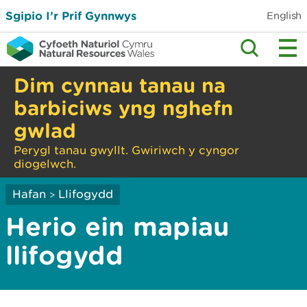
Sgipio I’r Prif Gynnwys
English
Dim cynnau tanau na
barbiciws yng nghefn
gwlad
Perygl tanau gwyllt. Gwiriwch y cyngor
diogelwch.
Hafan
Llifogydd
>
Herio ein mapiau
llifogydd