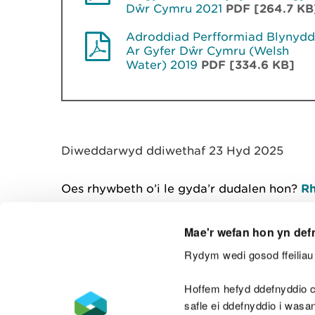
Dŵr Cymru 2021
PDF [264.7 KB
Adroddiad Perfformiad Blynydd
Ar Gyfer Dŵr Cymru (Welsh
Water) 2019
PDF [334.6 KB]
Diweddarwyd ddiwethaf 23 Hyd 2025
Oes rhywbeth o’i le gyda’r dudalen hon?
Rh
Mae'r wefan hon yn def
Rydym wedi gosod ffeiliau 
Cysylltu â ni
Hoffem hefyd ddefnyddio c
safle ei ddefnyddio i was