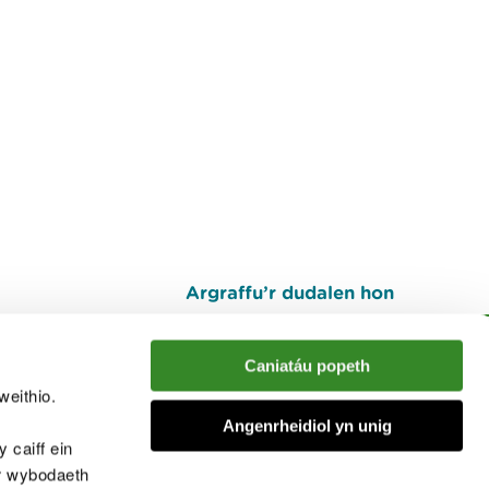
Argraffu’r dudalen hon
I fyny
Caniatáu popeth
weithio.
muno â'r sgwrs
Angenrheidiol yn unig
 caiff ein
’r wybodaeth