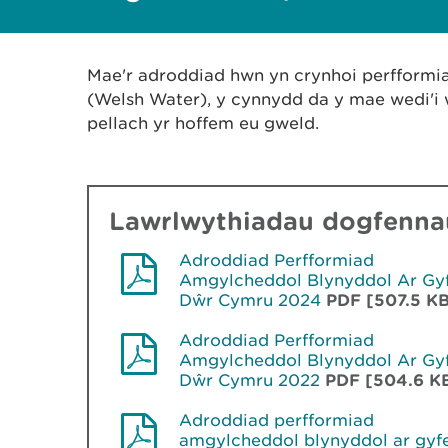
Mae'r adroddiad hwn yn crynhoi perfform
(Welsh Water), y cynnydd da y mae wedi'i 
pellach yr hoffem eu gweld.
Lawrlwythiadau dogfennau
Adroddiad Perfformiad
Amgylcheddol Blynyddol Ar Gy
Dŵr Cymru 2024
PDF [507.5 K
Adroddiad Perfformiad
Amgylcheddol Blynyddol Ar Gy
Dŵr Cymru 2022
PDF [504.6 K
Adroddiad perfformiad
amgylcheddol blynyddol ar gyf