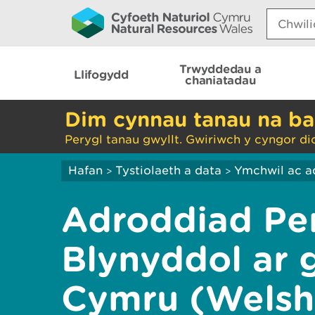
Search:
Trwyddedau a
Llifogydd
chaniatadau
Dim cynnau tanau na ba
Perygl tanau gwyllt. Gwiriwch y cyngor di
Hafan
Tystiolaeth a data
Ymchwil ac a
>
>
Adroddiad Pe
Blynyddol ar 
Cymru (Welsh