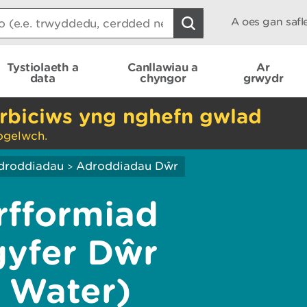
A oes gan saf
Tystiolaeth a
Canllawiau a
Ar
data
chyngor
grwydr
rbiciws yng nghefn gwlad
ogelwch.
droddiadau
Adroddiadau Dŵr
>
rfformiad
gyfer Dŵr
 Water)