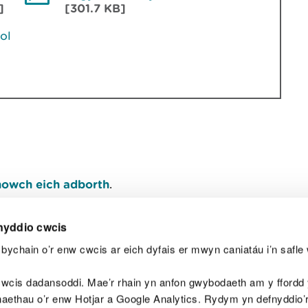
]
[301.7 KB]
ol
owch eich adborth
.
nyddio cwcis
bychain o’r enw cwcis ar eich dyfais er mwyn caniatáu i’n safle 
Y
wcis dadansoddi. Mae’r rhain yn anfon gwybodaeth am y ffordd y
anaethau o’r enw Hotjar a Google Analytics. Rydym yn defnyddio