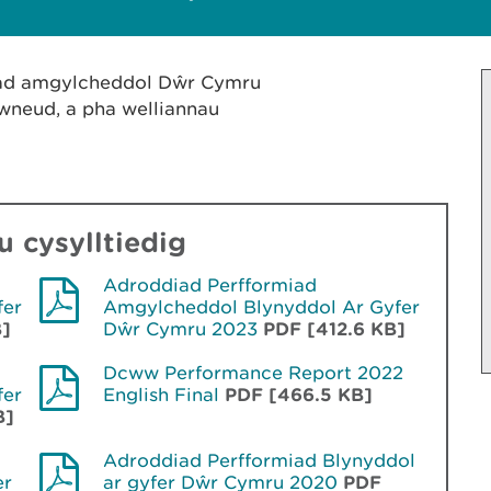
iad amgylcheddol Dŵr Cymru
wneud, a pha welliannau
 cysylltiedig
Adroddiad Perfformiad
fer
Amgylcheddol Blynyddol Ar Gyfer
B]
Dŵr Cymru 2023
PDF [412.6 KB]
Dcww Performance Report 2022
fer
English Final
PDF [466.5 KB]
B]
Adroddiad Perfformiad Blynyddol
er
ar gyfer Dŵr Cymru 2020
PDF