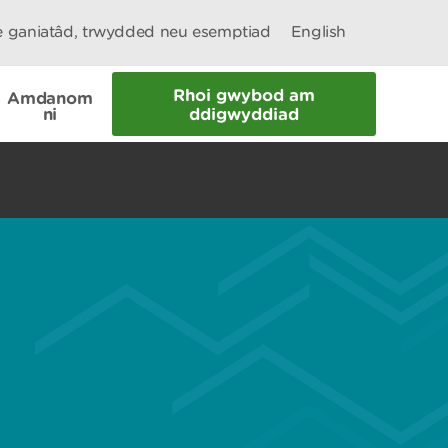
le ganiatâd, trwydded neu esemptiad
English
Rhoi gwybod am
Amdanom
ni
ddigwyddiad