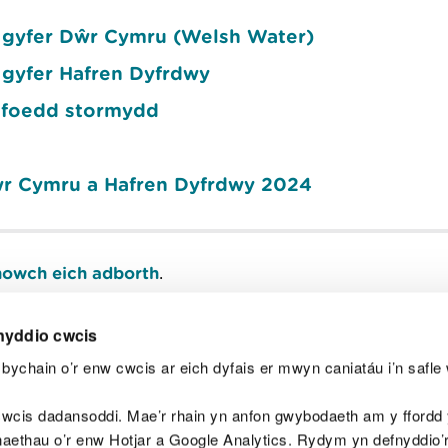
 gyfer Dŵr Cymru (Welsh Water)
 gyfer Hafren Dyfrdwy
ifoedd stormydd
r Cymru a Hafren Dyfrdwy 2024
owch eich adborth
.
nyddio cwcis
bychain o’r enw cwcis ar eich dyfais er mwyn caniatáu i’n safle 
Y
wcis dadansoddi. Mae’r rhain yn anfon gwybodaeth am y ffordd y
anaethau o’r enw Hotjar a Google Analytics. Rydym yn defnyddio