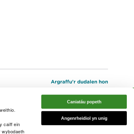
Argraffu’r dudalen hon
I fyny
Caniatáu popeth
weithio.
muno â'r sgwrs
Angenrheidiol yn unig
 caiff ein
’r wybodaeth