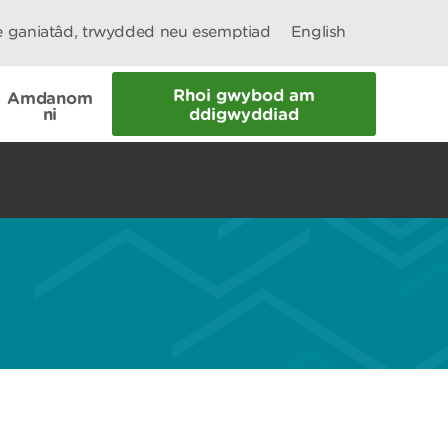
le ganiatâd, trwydded neu esemptiad
English
Rhoi gwybod am
Amdanom
ni
ddigwyddiad