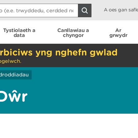
A oes gan saf
Tystiolaeth a
Canllawiau a
Ar
data
chyngor
grwydr
rbiciws yng nghefn gwlad
ogelwch.
droddiadau
Dŵr