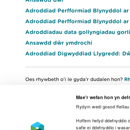
Adroddiad Perfformiad Blynyddol ar
Adroddiad Perfformiad Blynyddol ar
Adroddiadau data gollyngiadau gorl
Ansawdd dŵr ymdrochi
Adroddiad Digwyddiad Llygredd: Dŵ
Oes rhywbeth o’i le gyda’r dudalen hon?
Rh
Mae'r wefan hon yn def
Rydym wedi gosod ffeiliau 
Cysylltu â ni
Hoffem hefyd ddefnyddio c
safle ei ddefnyddio i was