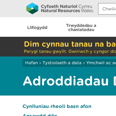
Search:
Trwyddedau a
Llifogydd
chaniatadau
Dim cynnau tanau na ba
Perygl tanau gwyllt. Gwiriwch y cyngor di
Hafan
Tystiolaeth a data
Ymchwil ac a
>
>
Adroddiadau 
Cynlluniau rheoli basn afon
Ansawdd dŵr