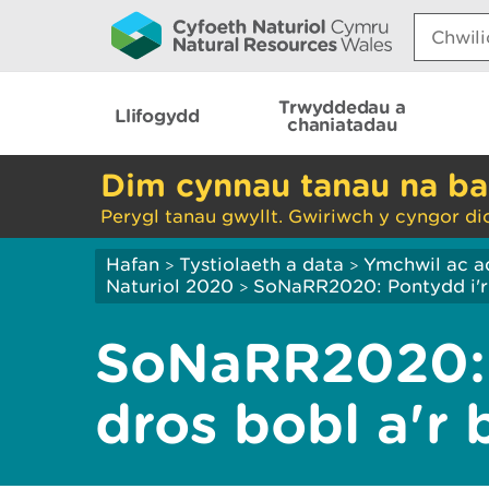
Search:
Trwyddedau a
Llifogydd
chaniatadau
Dim cynnau tanau na ba
Perygl tanau gwyllt. Gwiriwch y cyngor di
Hafan
Tystiolaeth a data
Ymchwil ac a
>
>
Naturiol 2020
SoNaRR2020: Pontydd i'r
>
SoNaRR2020:
dros bobl a'r 