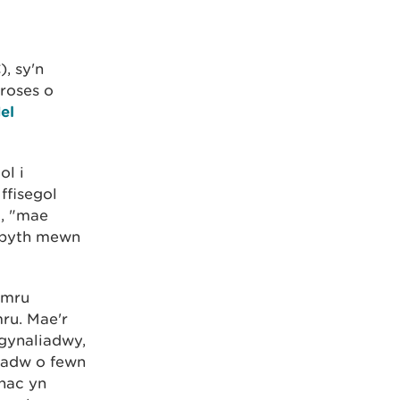
, sy'n
roses o
el
ol i
ffisegol
, "mae
m byth mewn
ymru
ru. Mae'r
 gynaliadwy,
cadw o fewn
 nac yn