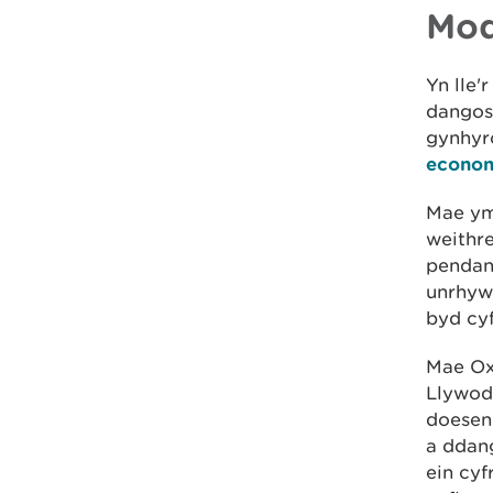
Mod
Yn lle'
dangos
gynhyr
econom
Mae ymy
weithre
pendan
unrhyw
byd cyf
Mae Ox
Llywod
doesen 
a ddan
ein cyf