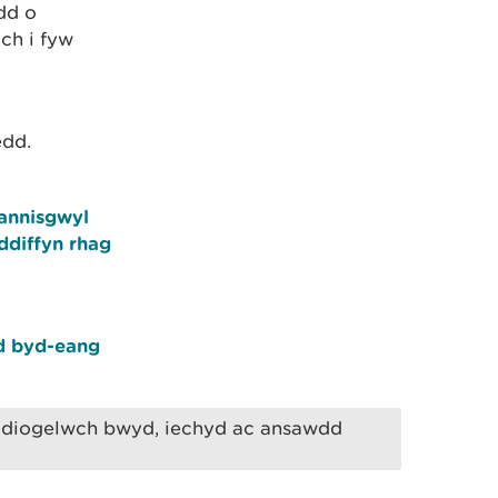
dd o
ch i fyw
edd.
annisgwyl
ddiffyn rhag
d byd-eang
, diogelwch bwyd, iechyd ac ansawdd