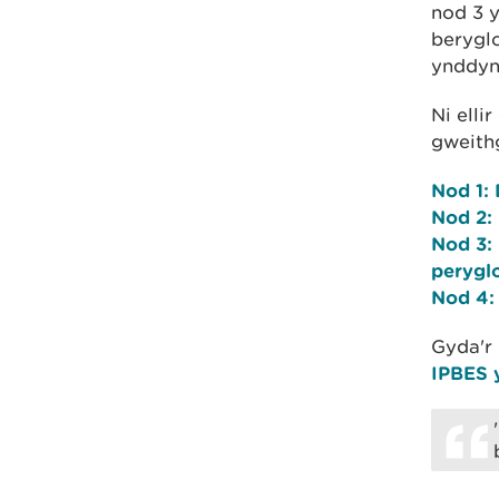
nod 3 
berygl
ynddyn
Ni elli
gweith
Nod 1: 
Nod 2:
Nod 3:
perygl
Nod 4:
Gyda'r
IPBES 