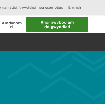
le ganiatâd, trwydded neu esemptiad
English
Rhoi gwybod am
Amdanom
ni
ddigwyddiad