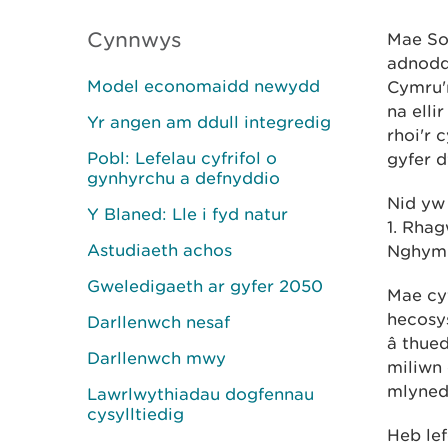
Cynnwys
Mae So
adnodda
Model economaidd newydd
Cymru'
na elli
Yr angen am ddull integredig
rhoi'r 
Pobl: Lefelau cyfrifol o
gyfer d
gynhyrchu a defnyddio
Nid yw 
Y Blaned: Lle i fyd natur
1. Rhag
Astudiaeth achos
Nghymr
Gweledigaeth ar gyfer 2050
Mae cyf
hecosy
Darllenwch nesaf
â thue
Darllenwch mwy
miliwn 
mlyned
Lawrlwythiadau dogfennau
cysylltiedig
Heb le