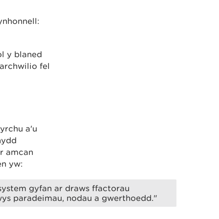
ynhonnell:
ol y blaned
archwilio fel
yrchu a'u
nydd
'r amcan
en yw:
 system gyfan ar draws ffactorau
wys paradeimau, nodau a gwerthoedd."