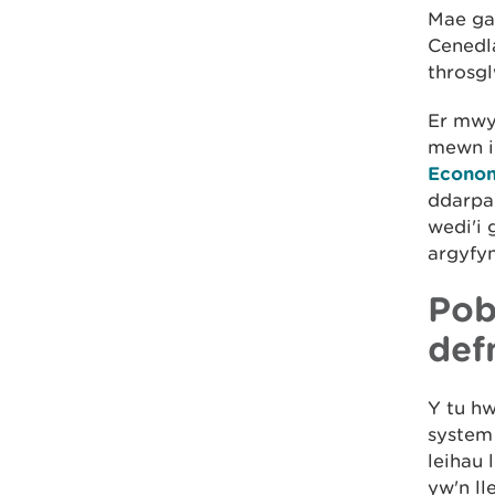
Mae gan
Cenedla
throsg
Er mwyn
mewn i
Econom
ddarpar
wedi'i 
argyfy
Pob
def
Y tu hw
system
leihau
yw'n lle