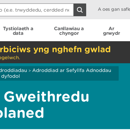
A oes gan saf
Tystiolaeth a
Canllawiau a
Ar
data
chyngor
grwydr
rbiciws yng nghefn gwlad
ogelwch.
droddiadau
Adroddiad ar Sefyllfa Adnoddau
>
 dyfodol
 Gweithredu
blaned