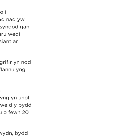
oli
iad nad yw
 syndod gan
mru wedi
siant ar
grifir yn nod
flannu yng
n
wng yn unol
gweld y bydd
u o fewn 20
gwydn, bydd