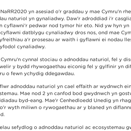
NaRR2020 yn asesiad o'r graddau y mae Cymru'n rhe
u naturiol yn gynaliadwy. Daw'r adroddiad i'r casgl
n cyflawni'r pedwar nod tymor hir eto. Nid yw hyn yn
r cyflawni datblygu cynaliadwy dros nos, ond mae Cy
cyfreithiau a'r prosesau ar waith i gyflawni ei nodau lle
yfodol cynaliadwy.
Cymru'n cynnal stociau o adnoddau naturiol, fel y dis
welir y bydd rhywogaethau eiconig fel y gylfinir yn di
u o fewn ychydig ddegawdau.
lwr adnoddau naturiol yn cael effaith ar wydnwch ei
stemau. Mae nod 2 yn canfod bod gwydnwch yn gost
ddiadau byd-eang. Mae'r Cenhedloedd Unedig yn rha
o'r wyth miliwn o rywogaethau ar y blaned yn diflann
d.
felau sefydlog o adnoddau naturiol ac ecosystemau 