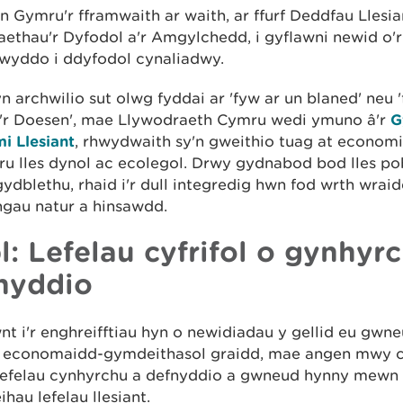
 Gymru'r fframwaith ar waith, ar ffurf Deddfau Llesia
ethau'r Dyfodol a'r Amgylchedd, i gyflawni newid o'r
lwyddo i ddyfodol cynaliadwy.
 archwilio sut olwg fyddai ar 'fyw ar un blaned' neu 
'r Doesen', mae Llywodraeth Cymru wedi ymuno â'r
G
i Llesiant
, rhwydwaith sy'n gweithio tuag at economi 
u lles dynol ac ecolegol. Drwy gydnabod bod lles pob
gydblethu, rhaid i'r dull integredig hwn fod wrth wrai
ngau natur a hinsawdd.
l: Lefelau cyfrifol o gynhyr
nyddio
nt i'r enghreifftiau hyn o newidiadau y gellid eu gwne
 economaidd-gymdeithasol graidd, mae angen mwy cy
 lefelau cynhyrchu a defnyddio a gwneud hynny mewn 
ihau lefelau llesiant.