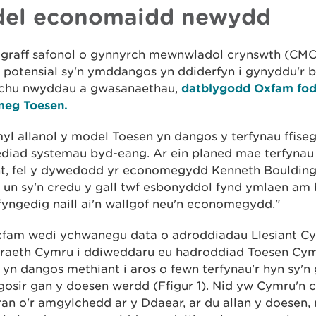
el economaidd newydd
r graff safonol o gynnyrch mewnwladol crynswth (CMC)
 potensial sy'n ymddangos yn ddiderfyn i gynyddu'r b
chu nwyddau a gwasanaethau,
datblygodd Oxfam fod
eg Toesen.
l allanol y model Toesen yn dangos y terfynau ffiseg
diad systemau byd-eang. Ar ein planed mae terfynau 
t, fel y dywedodd yr economegydd Kenneth Boulding
 un sy'n credu y gall twf esbonyddol fynd ymlaen a
yngedig naill ai'n wallgof neu'n economegydd."
fam wedi ychwanegu data o adroddiadau Llesiant C
raeth Cymru i ddiweddaru eu hadroddiad Toesen Cym
yn dangos methiant i aros o fewn terfynau'r hyn sy'n
gosir gan y doesen werdd (Ffigur 1). Nid yw Cymru'n 
ran o'r amgylchedd ar y Ddaear, ar du allan y doesen,