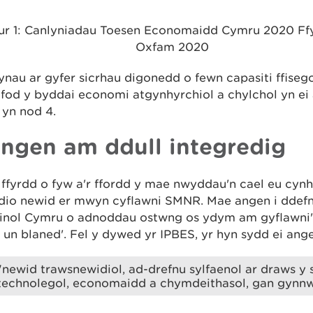
ur 1: Canlyniadau Toesen Economaidd Cymru 2020 Ff
Oxfam 2020
ynau ar gyfer sicrhau digonedd o fewn capasiti ffiseg
fod y byddai economi atgynhyrchiol a chylchol yn ei 
 yn nod 4.
angen am ddull integredig
 ffyrdd o fyw a'r ffordd y mae nwyddau'n cael eu cynh
dio newid er mwyn cyflawni SMNR. Mae angen i ddef
dinol Cymru o adnoddau ostwng os ydym am gyflawni
 un blaned'. Fel y dywed yr IPBES, yr hyn sydd ei ang
"newid trawsnewidiol, ad-drefnu sylfaenol ar draws y
technolegol, economaidd a chymdeithasol, gan gynn