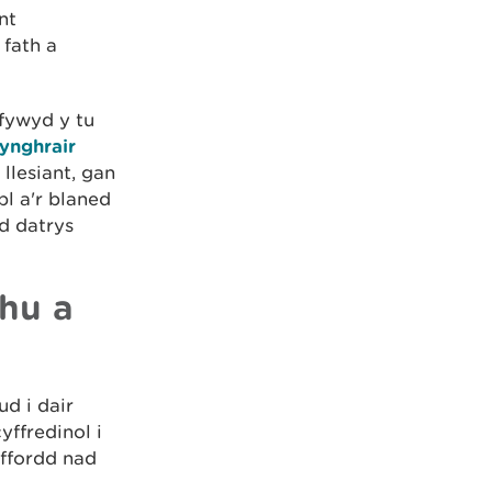
nt
 fath a
'fywyd y tu
ynghrair
llesiant, gan
l a'r blaned
dd datrys
chu a
ud i dair
ffredinol i
ffordd nad