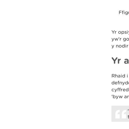
Ffig
Yr opsi
yw'r go
y nodir
Yr 
Rhaid i
defnyd
cyffre
'byw ar