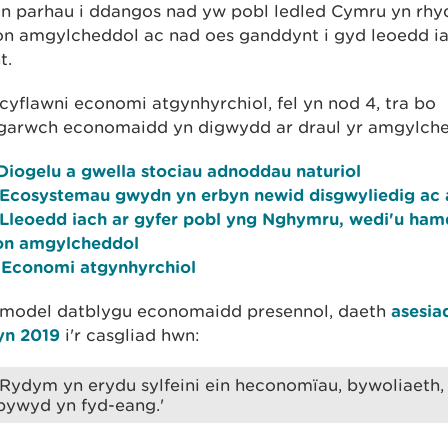
yn parhau i ddangos nad yw pobl ledled Cymru yn rhy
on amgylcheddol ac nad oes ganddynt i gyd leoedd ia
t.
r cyflawni economi atgynhyrchiol, fel yn nod 4, tra bo
garwch economaidd yn digwydd ar draul yr amgylch
Diogelu a gwella stociau adnoddau naturiol
 Ecosystemau gwydn yn erbyn newid disgwyliedig ac 
 Lleoedd iach ar gyfer pobl yng Nghymru, wedi'u ham
on amgylcheddol
 Economi atgynhyrchiol
 model datblygu economaidd presennol, daeth
asesia
yn 2019
i'r casgliad hwn:
'Rydym yn erydu sylfeini ein heconomïau, bywoliaeth
bywyd yn fyd-eang.'