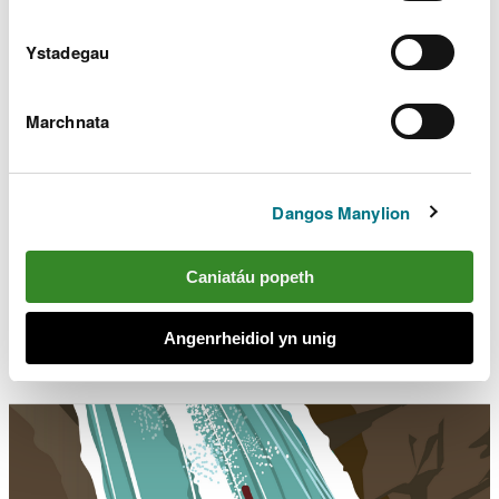
Ystadegau
Marchnata
Dangos Manylion
Caniatáu popeth
Cod y Glannau
Angenrheidiol yn unig