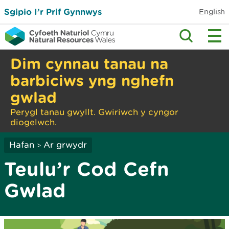
Sgipio I’r Prif Gynnwys
English
Dim cynnau tanau na
barbiciws yng nghefn
gwlad
Perygl tanau gwyllt. Gwiriwch y cyngor
diogelwch.
Hafan
Ar grwydr
>
Teulu’r Cod Cefn
Gwlad