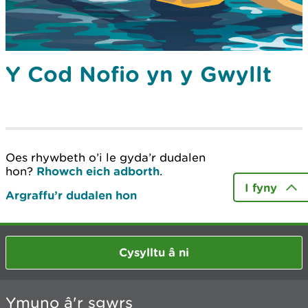
Y Cod Nofio yn y Gwyllt
Oes rhywbeth o’i le gyda’r dudalen
hon?
Rhowch eich adborth
.
I fyny
Argraffu’r dudalen hon
Cysylltu â ni
Ymuno â'r sgwrs