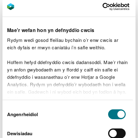
Mae'r wefan hon yn defnyddio cwcis
Rydym wedi gosod ffeiliau bychain o’r enw cwcis ar
eich dyfais er mwyn caniatáu i’n safle weithio.
Hoffem hefyd ddefnyddio cwcis dadansoddi. Mae’r rhain
yn anfon gwybodaeth am y ffordd y caiff ein safle ei
ddefnyddio i wasanaethau o’r enw Hotjar a Google
Analytics. Rydym yn defnyddio’r wybodaeth hon i wella
ein safle. Gadewch i ni wybod eich bod yn fodlon â hyn.
Y Cod Defnyddwyr
Byddwn yn defnyddio cwci i gadw eich dewis.
Dewis
Llwybrau
Gellir
darllen mwy am ein cwcis
cyn i chi ddewis.
Angenrheidiol
Caniatâd
Dewisiadau