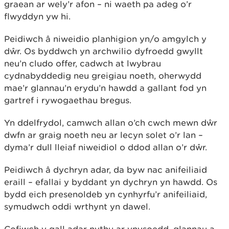
graean ar wely’r afon – ni waeth pa adeg o’r
flwyddyn yw hi.
Peidiwch â niweidio planhigion yn/o amgylch y
dŵr. Os byddwch yn archwilio dyfroedd gwyllt
neu’n cludo offer, cadwch at lwybrau
cydnabyddedig neu greigiau noeth, oherwydd
mae’r glannau’n erydu’n hawdd a gallant fod yn
gartref i rywogaethau bregus.
Yn ddelfrydol, camwch allan o’ch cwch mewn dŵr
dwfn ar graig noeth neu ar lecyn solet o’r lan –
dyma’r dull lleiaf niweidiol o ddod allan o’r dŵr.
Peidiwch â dychryn adar, da byw nac anifeiliaid
eraill – efallai y byddant yn dychryn yn hawdd. Os
bydd eich presenoldeb yn cynhyrfu’r anifeiliaid,
symudwch oddi wrthynt yn dawel.