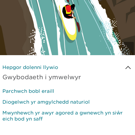
Hepgor dolenni llywio
Gwybodaeth i ymwelwyr
Parchwch bobl eraill
Diogelwch yr amgylchedd naturiol
Mwynhewch yr awyr agored a gwnewch yn siŵr
eich bod yn saff