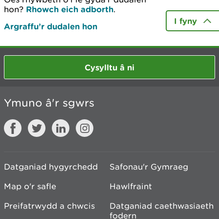
hon?
Rhowch eich adborth
.
I fyny
Argraffu’r dudalen hon
Cysylltu â ni
Ymuno â'r sgwrs
Datganiad hygyrchedd
Safonau'r Gymraeg
Map o'r safle
Hawlfraint
Preifatrwydd a chwcis
Datganiad caethwasiaeth
fodern