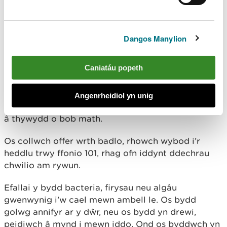
le?
Peidiwch byth â theimlo dan bwysau i badlo
rhywbeth nad ydych yn barod amdano. Os nad
Dangos Manylion
ydych yn hollol siŵr o’ch gallu, mae’n hollbwysig
ichi gael hyfforddiant priodol.
Caniatáu popeth
Heb yr offer priodol, gall bod mewn dŵr oer ac yn
nannedd y gwynt fod yn beryglus. Gwisgwch yn
Angenrheidiol yn unig
addas a gwnewch yn siŵr eich bod yn abl i ymdopi
â thywydd o bob math.
Os collwch offer wrth badlo, rhowch wybod i’r
heddlu trwy ffonio 101, rhag ofn iddynt ddechrau
chwilio am rywun.
Efallai y bydd bacteria, firysau neu algâu
gwenwynig i’w cael mewn ambell le. Os bydd
golwg annifyr ar y dŵr, neu os bydd yn drewi,
peidiwch â mynd i mewn iddo. Ond os byddwch yn