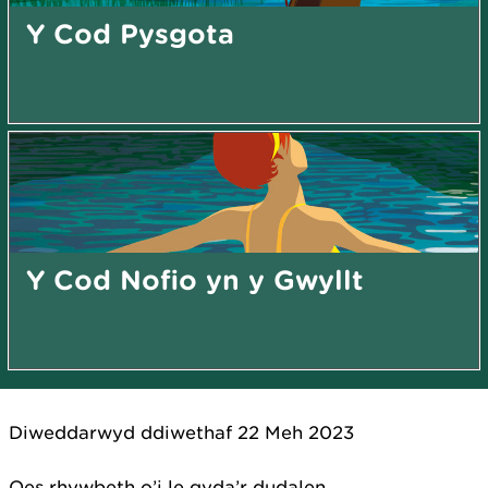
Y Cod Pysgota
Y Cod Nofio yn y Gwyllt
Diweddarwyd ddiwethaf 22 Meh 2023
Oes rhywbeth o’i le gyda’r dudalen