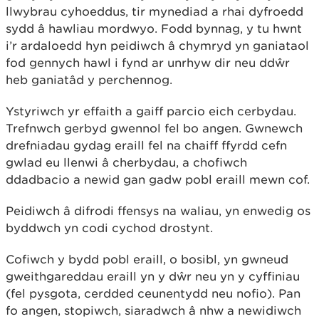
llwybrau cyhoeddus, tir mynediad a rhai dyfroedd
sydd â hawliau mordwyo. Fodd bynnag, y tu hwnt
i’r ardaloedd hyn peidiwch â chymryd yn ganiataol
fod gennych hawl i fynd ar unrhyw dir neu ddŵr
heb ganiatâd y perchennog.
Ystyriwch yr effaith a gaiff parcio eich cerbydau.
Trefnwch gerbyd gwennol fel bo angen. Gwnewch
drefniadau gydag eraill fel na chaiff ffyrdd cefn
gwlad eu llenwi â cherbydau, a chofiwch
ddadbacio a newid gan gadw pobl eraill mewn cof.
Peidiwch â difrodi ffensys na waliau, yn enwedig os
byddwch yn codi cychod drostynt.
Cofiwch y bydd pobl eraill, o bosibl, yn gwneud
gweithgareddau eraill yn y dŵr neu yn y cyffiniau
(fel pysgota, cerdded ceunentydd neu nofio). Pan
fo angen, stopiwch, siaradwch â nhw a newidiwch