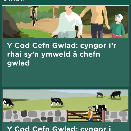
Y Cod Cefn Gwlad: cyngor i’r
rhai sy’n ymweld â chefn
gwlad
Y Cod Cefn Gwlad: cyngor i