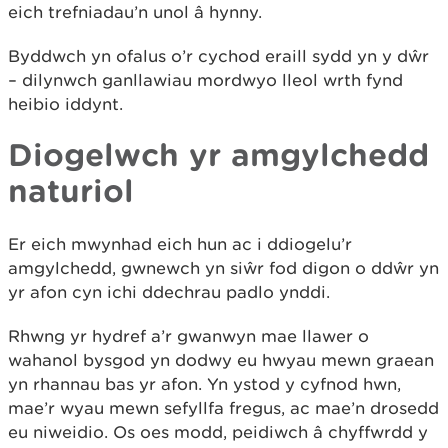
eich trefniadau’n unol â hynny.
Byddwch yn ofalus o’r cychod eraill sydd yn y dŵr
– dilynwch ganllawiau mordwyo lleol wrth fynd
heibio iddynt.
Diogelwch yr amgylchedd
naturiol
Er eich mwynhad eich hun ac i ddiogelu’r
amgylchedd, gwnewch yn siŵr fod digon o ddŵr yn
yr afon cyn ichi ddechrau padlo ynddi.
Rhwng yr hydref a’r gwanwyn mae llawer o
wahanol bysgod yn dodwy eu hwyau mewn graean
yn rhannau bas yr afon. Yn ystod y cyfnod hwn,
mae’r wyau mewn sefyllfa fregus, ac mae’n drosedd
eu niweidio. Os oes modd, peidiwch â chyffwrdd y