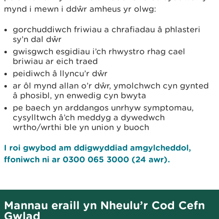
mynd i mewn i ddŵr amheus yr olwg:
gorchuddiwch friwiau a chrafiadau â phlasteri
sy’n dal dŵr
gwisgwch esgidiau i’ch rhwystro rhag cael
briwiau ar eich traed
peidiwch â llyncu’r dŵr
ar ôl mynd allan o’r dŵr, ymolchwch cyn gynted
â phosibl, yn enwedig cyn bwyta
pe baech yn arddangos unrhyw symptomau,
cysylltwch â’ch meddyg a dywedwch
wrtho/wrthi ble yn union y buoch
I roi gwybod am ddigwyddiad amgylcheddol,
ffoniwch ni ar 0300 065 3000 (24 awr).
Mannau eraill yn Nheulu’r Cod Cefn
Gwlad