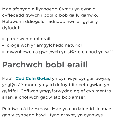
Mae afonydd a llynnoedd Cymru yn cynnig
cyfleoedd gwych i bobl o bob gallu ganŵio.
Helpwch i ddiogelu’r adnodd hwn ar gyfer y
dyfodol:
parchwch bobl eraill
diogelwch yr amgylchedd naturiol
mwynhewch a gwnewch yn siŵr eich bod yn saff
Parchwch bobl eraill
Mae’r
Cod Cefn Gwlad
yn cynnwys cyngor pwysig
ynglŷn â’r modd y dylid defnyddio cefn gwlad yn
gyfrifol. Cofiwch ymgyfarwyddo ag ef cyn mentro
allan, a chofiwch gadw ato bob amser.
Peidiwch â thresmasu. Mae yna ardaloedd lle mae
gan y cyhoedd hawl i fynd arnynt, yn cynnwys