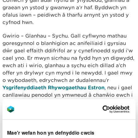
Cofiwch y gall adar nythu ar ynysoedd, glannau a
graean yn ystod y gwanwyn a’r haf. Byddwch yn
ofalus iawn – peidiwch â tharfu arnynt yn ystod y
cyfnod hwn.
Gwirio – Glanhau – Sychu. Gall cyflwyno mathau
goresgynnol o blanhigion ac anifeiliaid i gyrsiau
dŵr gael effaith ddifrifol ar y cynefinoedd sydd i’w
cael yno. Er mwyn sicrhau na fydd hyn yn digwydd,
ewch ati i wirio, glanhau a sychu eich dillad a’ch
offer yn drylwyr cyn mynd i le newydd. I gael mwy
o wybodaeth, edrychwch ar dudalennau’r
Ysgrifenyddiaeth Rhywogaethau Estron
, neu i gael
canllawiau penodol yn ymwneud â chanŵio ewch i
www.canoewales.com
.
Mwynhewch yr awyr
agored a gwnewch yn siŵr
Mae'r wefan hon yn defnyddio cwcis