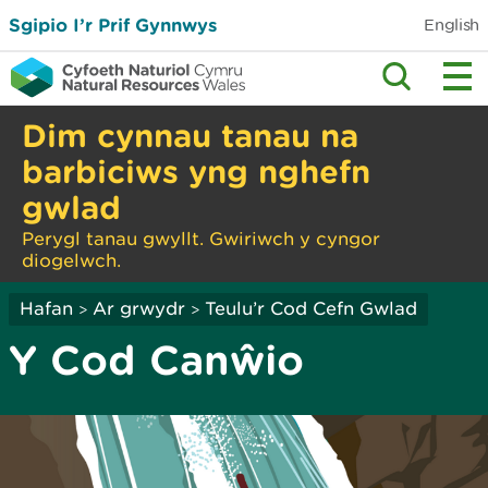
Sgipio I’r Prif Gynnwys
English
Dim cynnau tanau na
barbiciws yng nghefn
gwlad
Perygl tanau gwyllt. Gwiriwch y cyngor
diogelwch.
Hafan
Ar grwydr
Teulu’r Cod Cefn Gwlad
>
>
Y Cod Canŵio