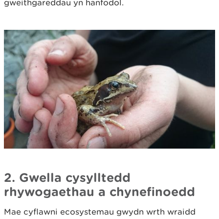
gweithgareddau yn hanfodol.
2. Gwella cysylltedd
rhywogaethau a chynefinoedd
Mae cyflawni ecosystemau gwydn wrth wraidd