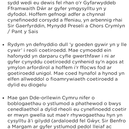
sydd wedi eu dewis fel rhan o'r Gyfarwyddeb
Fframwaith Dŵr ar gyfer ymgysylltu yn y
dyfodol. Hoffem gefnogi adfer a chynnal
cynefinoedd corsydd a ffeniau, yn arbennig rhai
Sir Gaerfyrddin, Mynydd Preseli a Chors Crymlyn
/ Pant y Sais
Rydym yn defnyddio dull ‘y goeden gywir yn y lle
cywir’ i reoli coetiroedd. Mae cymoedd ein
hafonydd yn darparu cyfle gwerthfawr i ni ar
gyfer cynyddu coetiroedd cynhenid sy'n agos at
ymylon arfordirol a hoffem i’r ffocws fod ar
goetiroedd unigol. Mae coed hynafol a hynod yn
elfen allweddol o fioamrywiaeth coetiroedd a
dylid eu diogelu
Mae gan Dde-orllewin Cymru nifer o
boblogaethau o ystlumod a phathewod o bwys
cenedlaethol a dylid rheoli eu cynefinoedd coetir
er mwyn gwella sut mae'r rhywogaethau hyn yn
cysylltu â’i gilydd (ardaloedd fel Gŵyr, Sir Benfro
a Margam ar gyfer ystlumod pedol lleiaf ac