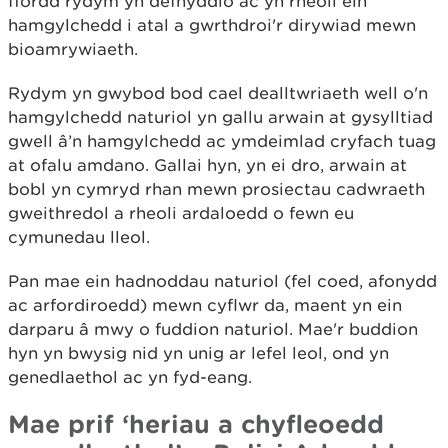
ffordd rydym yn defnyddio ac yn rheoli ein
hamgylchedd i atal a gwrthdroi'r dirywiad mewn
bioamrywiaeth.
Rydym yn gwybod bod cael dealltwriaeth well o'n
hamgylchedd naturiol yn gallu arwain at gysylltiad
gwell â’n hamgylchedd ac ymdeimlad cryfach tuag
at ofalu amdano. Gallai hyn, yn ei dro, arwain at
bobl yn cymryd rhan mewn prosiectau cadwraeth
gweithredol a rheoli ardaloedd o fewn eu
cymunedau lleol.
Pan mae ein hadnoddau naturiol (fel coed, afonydd
ac arfordiroedd) mewn cyflwr da, maent yn ein
darparu â mwy o fuddion naturiol. Mae'r buddion
hyn yn bwysig nid yn unig ar lefel leol, ond yn
genedlaethol ac yn fyd-eang.
Mae prif ‘heriau a chyfleoedd