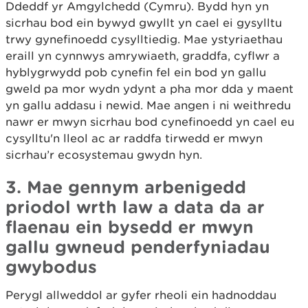
Ddeddf yr Amgylchedd (Cymru). Bydd hyn yn
sicrhau bod ein bywyd gwyllt yn cael ei gysylltu
trwy gynefinoedd cysylltiedig. Mae ystyriaethau
eraill yn cynnwys amrywiaeth, graddfa, cyflwr a
hyblygrwydd pob cynefin fel ein bod yn gallu
gweld pa mor wydn ydynt a pha mor dda y maent
yn gallu addasu i newid. Mae angen i ni weithredu
nawr er mwyn sicrhau bod cynefinoedd yn cael eu
cysylltu'n lleol ac ar raddfa tirwedd er mwyn
sicrhau’r ecosystemau gwydn hyn.
3. Mae gennym arbenigedd
priodol wrth law a data da ar
flaenau ein bysedd er mwyn
gallu gwneud penderfyniadau
gwybodus
Perygl allweddol ar gyfer rheoli ein hadnoddau