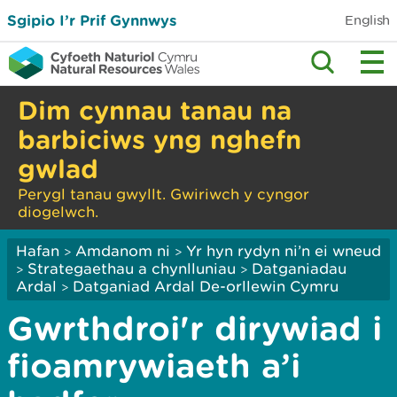
Sgipio I’r Prif Gynnwys
English
Dim cynnau tanau na
barbiciws yng nghefn
gwlad
Perygl tanau gwyllt. Gwiriwch y cyngor
diogelwch.
Hafan
Amdanom ni
Yr hyn rydyn ni’n ei wneud
>
>
Strategaethau a chynlluniau
Datganiadau
>
>
Ardal
Datganiad Ardal De-orllewin Cymru
>
Gwrthdroi'r dirywiad i
fioamrywiaeth a’i