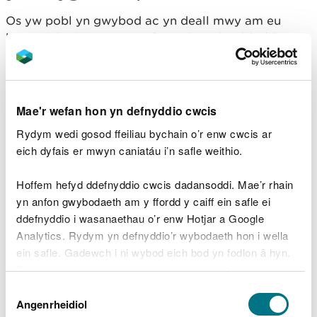
Os yw pobl yn gwybod ac yn deall mwy am eu
hamgylchedd, maent yn fwy tebygol o
ddatblygu
newidiadau mewn ymddygiad sydd yn para'n hir ac
sy'n gadarnhaol
. Mae'n angen i ni ymgysylltu â
phob oedran a sector er mwyn hyrwyddo'r
ymddygiadau hyn. O blant ysgol i annog busnesau i
Mae'r wefan hon yn defnyddio cwcis
fod yn fwy cynaliadwy, mae gan bob un ohonom
Rydym wedi gosod ffeiliau bychain o’r enw cwcis ar
ran i'w chwarae. Trwy weithio gyda'r sector
eich dyfais er mwyn caniatáu i’n safle weithio.
addysg, busnesau a'r sector cyhoeddus, gallwn
alluogi cymunedau i wneud gwahaniaeth ymarferol
Hoffem hefyd ddefnyddio cwcis dadansoddi. Mae’r rhain
drwy weithgareddau fel gwirfoddoli, rheoli tir a
yn anfon gwybodaeth am y ffordd y caiff ein safle ei
dod yn ddefnyddiwr sy'n gyfeillgar i'r amgylchedd.
ddefnyddio i wasanaethau o’r enw Hotjar a Google
Trwy hyn, gallwn hefyd ymgorffori diwylliant lleol a
Analytics. Rydym yn defnyddio’r wybodaeth hon i wella
synnwyr o dreftadaeth.
ein safle. Gadewch i ni wybod eich bod yn fodlon â hyn.
Byddwn yn defnyddio cwci i gadw eich dewis.
Dewis
Gellir
darllen mwy am ein cwcis
cyn i chi ddewis.
Angenrheidiol
Caniatâd