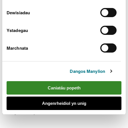
Dewisiadau
Ystadegau
Marchnata
Dangos Manylion
Caniatáu popeth
Angenrheidiol yn unig
Llun gan Jerry Griffiths