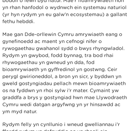
bodoli o fewn byd natur. Mae'r fioamrywiaeth hon
yn rhan hanfodol o wydnwch ein systemau naturiol
(yr hyn rydym yn eu galw'n ecosystemau) a gallant
fethu hebddi.
Mae gan Dde-orllewin Cymru amrywiaeth eang o
gynefinoedd ac maent yn cefnogi nifer o
rywogaethau gwahanol sydd o bwys rhyngwladol.
Rydym yn gwybod, fodd bynnag, tra bod rhai
rhywogaethau yn gwneud yn dda, fod
bioamrywiaeth yn gyffredinol yn gostwng. Ceir
perygl gwirioneddol, a bron yn sicr, y byddwn yn
gweld gostyngiadau pellach mewn bioamrywiaeth
os na fyddwn yn rhoi sylw i'r mater. Cymaint yw
graddfa a brys y gostyngiad hwn mae Llywodraeth
Cymru wedi datgan argyfwng yn yr hinsawdd ac
ym myd natur.
Rydym felly yn cynllunio i wneud gwelliannau i'r