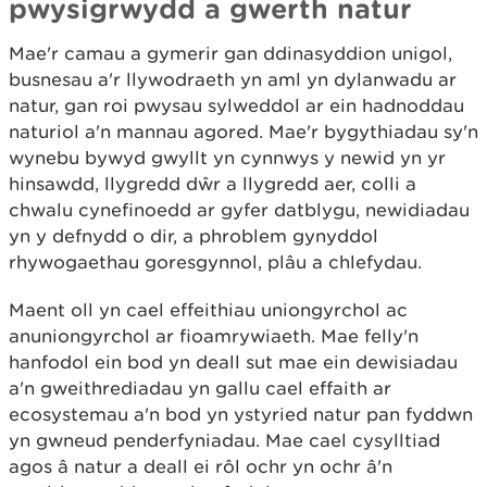
pwysigrwydd a gwerth natur
Mae'r camau a gymerir gan ddinasyddion unigol,
busnesau a'r llywodraeth yn aml yn dylanwadu ar
natur, gan roi pwysau sylweddol ar ein hadnoddau
naturiol a'n mannau agored. Mae'r bygythiadau sy'n
wynebu bywyd gwyllt yn cynnwys y newid yn yr
hinsawdd, llygredd dŵr a llygredd aer, colli a
chwalu cynefinoedd ar gyfer datblygu, newidiadau
yn y defnydd o dir, a phroblem gynyddol
rhywogaethau goresgynnol, plâu a chlefydau.
Maent oll yn cael effeithiau uniongyrchol ac
anuniongyrchol ar fioamrywiaeth. Mae felly'n
hanfodol ein bod yn deall sut mae ein dewisiadau
a'n gweithrediadau yn gallu cael effaith ar
ecosystemau a'n bod yn ystyried natur pan fyddwn
yn gwneud penderfyniadau. Mae cael cysylltiad
agos â natur a deall ei rôl ochr yn ochr â'n