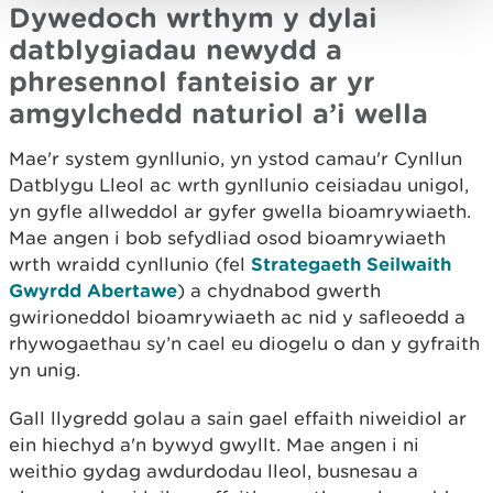
Dywedoch wrthym y dylai
datblygiadau newydd a
phresennol fanteisio ar yr
amgylchedd naturiol a’i wella
Mae'r system gynllunio, yn ystod camau'r Cynllun
Datblygu Lleol ac wrth gynllunio ceisiadau unigol,
yn gyfle allweddol ar gyfer gwella bioamrywiaeth.
Mae angen i bob sefydliad osod bioamrywiaeth
wrth wraidd cynllunio (fel
Strategaeth Seilwaith
Gwyrdd Abertawe
) a chydnabod gwerth
gwirioneddol bioamrywiaeth ac nid y safleoedd a
rhywogaethau sy’n cael eu diogelu o dan y gyfraith
yn unig.
Gall llygredd golau a sain gael effaith niweidiol ar
ein hiechyd a'n bywyd gwyllt. Mae angen i ni
weithio gydag awdurdodau lleol, busnesau a