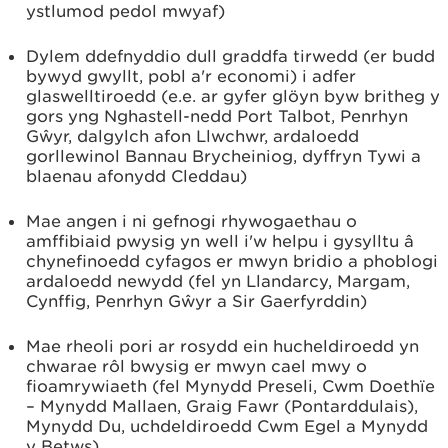
ystlumod pedol mwyaf)
Dylem ddefnyddio dull graddfa tirwedd (er budd
bywyd gwyllt, pobl a'r economi) i adfer
glaswelltiroedd (e.e. ar gyfer glöyn byw britheg y
gors yng Nghastell-nedd Port Talbot, Penrhyn
Gŵyr, dalgylch afon Llwchwr, ardaloedd
gorllewinol Bannau Brycheiniog, dyffryn Tywi a
blaenau afonydd Cleddau)
Mae angen i ni gefnogi rhywogaethau o
amffibiaid pwysig yn well i'w helpu i gysylltu â
chynefinoedd cyfagos er mwyn bridio a phoblogi
ardaloedd newydd (fel yn Llandarcy, Margam,
Cynffig, Penrhyn Gŵyr a Sir Gaerfyrddin)
Mae rheoli pori ar rosydd ein hucheldiroedd yn
chwarae rôl bwysig er mwyn cael mwy o
fioamrywiaeth (fel Mynydd Preseli, Cwm Doethïe
– Mynydd Mallaen, Graig Fawr (Pontarddulais),
Mynydd Du, uchdeldiroedd Cwm Egel a Mynydd
y Betws)