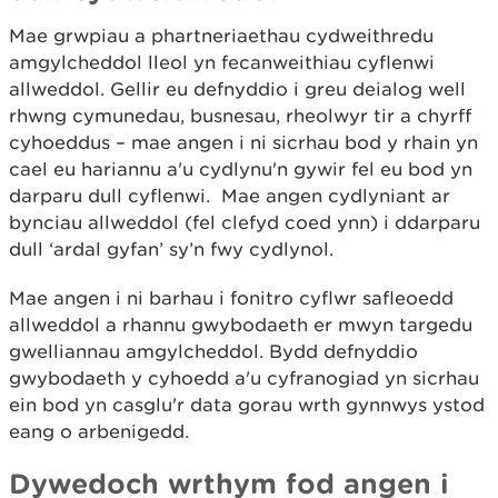
Mae grwpiau a phartneriaethau cydweithredu
amgylcheddol lleol yn fecanweithiau cyflenwi
allweddol. Gellir eu defnyddio i greu deialog well
rhwng cymunedau, busnesau, rheolwyr tir a chyrff
cyhoeddus – mae angen i ni sicrhau bod y rhain yn
cael eu hariannu a'u cydlynu'n gywir fel eu bod yn
darparu dull cyflenwi. Mae angen cydlyniant ar
bynciau allweddol (fel clefyd coed ynn) i ddarparu
dull ‘ardal gyfan’ sy’n fwy cydlynol.
Mae angen i ni barhau i fonitro cyflwr safleoedd
allweddol a rhannu gwybodaeth er mwyn targedu
gwelliannau amgylcheddol. Bydd defnyddio
gwybodaeth y cyhoedd a'u cyfranogiad yn sicrhau
ein bod yn casglu'r data gorau wrth gynnwys ystod
eang o arbenigedd.
Dywedoch wrthym fod angen i