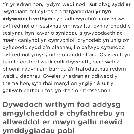
Yn yr adran hon, rydym wedi nodi ‘sut olwg sydd ar
lwyddiant’ fel cyfres o ddatganiadau
yr hyn
ddywedoch wrthym
sy'n adlewyrchu'r consensws
cyffredinol o'n sesiynau ymgysylltu; cynhyrchodd y
sesiynau hyn lawer o syniadau a gwybodaeth ac
mae'r canlynol yn cynrychioli crynodeb yn unig o'r
cyfleoedd sydd o'n blaenau, lle cafwyd cytundeb
cyffredinol ymysg nifer o randdeiliaid. Os ydych yn
teimlo ein bod wedi colli rhywbeth, peidiwch â
phoeni, rydym am barhau â'r trafodaethau rydym
wedi'u dechrau. Gweler yr adran ar ddiwedd y
thema hon, sy'n rhoi manylion ynglŷn â sut y
gallwch barhau i fod yn rhan o'r broses hon.
Dywedoch wrthym fod addysg
amgylcheddol a chyfathrebu yn
allweddol er mwyn gallu newid
ymddygiadau pobl