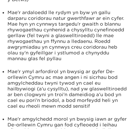
Mae'r ardaloedd lle rydym yn byw yn gallu
darparu coridorau natur gwerthfawr ar ein cyfer.
Mae hyn yn cynnwys targedu’r gwaith o blannu
rhywogaethau cynhenid a chysylltu cynefinoedd
gerllaw (fel twyni a glaswelltiroedd) lle mae
rhywogaethau yn ffynnu a lledaenu. Roedd
awgrymiadau yn cynnwys creu coridorau heb
olau sy'n gyfeillgar i ystlumod a chynyddu
mannau glas fel pyllau
Mae'r ymyl arfordirol yn bwysig ar gyfer De-
orllewin Cymru ac mae angen i ni sicrhau bod
amgylcheddau twyni tywod yn cael eu
hailbywiogi (a'u cysylltu), nad yw glaswelltiroedd
ar ben clogwyni yn troi'n dameidiog a'u bod yn
cael eu pori'n briodol, a bod morfeydd heli yn
cael eu rheoli mewn modd sensitif
Mae'r amgylchedd morol yn bwysig iawn ar gyfer
De-orllewin Cymru gan fod cyfleoedd i leihau