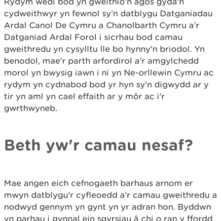
Rydym wedi bod yn gweithio'n agos gyda'n
cydweithwyr yn fewnol sy’n datblygu Datganiadau
Ardal Canol De Cymru a Chanolbarth Cymru a’r
Datganiad Ardal Forol i sicrhau bod camau
gweithredu yn cysylltu lle bo hynny'n briodol. Yn
benodol, mae'r parth arfordirol a'r amgylchedd
morol yn bwysig iawn i ni yn Ne-orllewin Cymru ac
rydym yn cydnabod bod yr hyn sy'n digwydd ar y
tir yn aml yn cael effaith ar y môr ac i'r
gwrthwyneb.
Beth yw'r camau nesaf?
Mae angen eich cefnogaeth barhaus arnom er
mwyn datblygu'r cyfleoedd a'r camau gweithredu a
nodwyd gennym yn gynt yn yr adran hon. Byddwn
yn parhau i gynnal ein sgyrsiau â chi o ran y ffordd