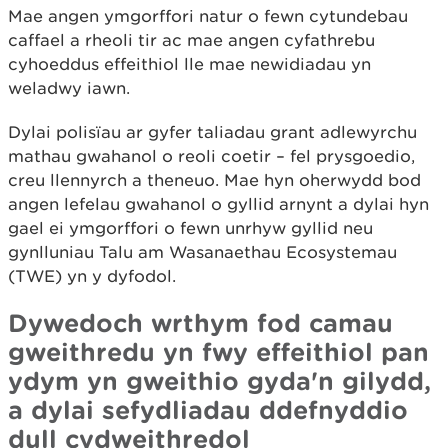
Mae angen ymgorffori natur o fewn cytundebau
caffael a rheoli tir ac mae angen cyfathrebu
cyhoeddus effeithiol lle mae newidiadau yn
weladwy iawn.
Dylai polisïau ar gyfer taliadau grant adlewyrchu
mathau gwahanol o reoli coetir – fel prysgoedio,
creu llennyrch a theneuo. Mae hyn oherwydd bod
angen lefelau gwahanol o gyllid arnynt a dylai hyn
gael ei ymgorffori o fewn unrhyw gyllid neu
gynlluniau Talu am Wasanaethau Ecosystemau
(TWE) yn y dyfodol.
Dywedoch wrthym fod camau
gweithredu yn fwy effeithiol pan
ydym yn gweithio gyda'n gilydd,
a dylai sefydliadau ddefnyddio
dull cydweithredol