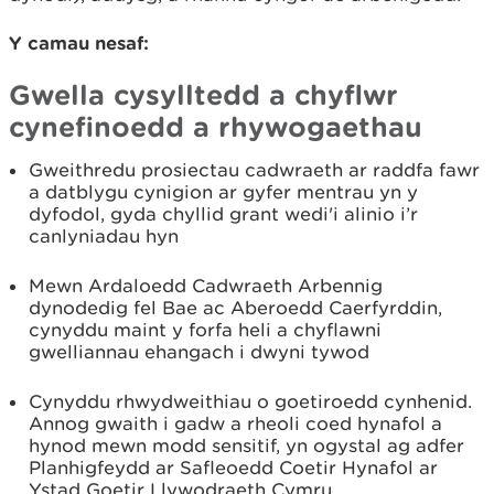
Y camau nesaf:
Gwella cysylltedd a chyflwr
cynefinoedd a rhywogaethau
Gweithredu prosiectau cadwraeth ar raddfa fawr
a datblygu cynigion ar gyfer mentrau yn y
dyfodol, gyda chyllid grant wedi'i alinio i’r
canlyniadau hyn
Mewn Ardaloedd Cadwraeth Arbennig
dynodedig fel Bae ac Aberoedd Caerfyrddin,
cynyddu maint y forfa heli a chyflawni
gwelliannau ehangach i dwyni tywod
Cynyddu rhwydweithiau o goetiroedd cynhenid.
Annog gwaith i gadw a rheoli coed hynafol a
hynod mewn modd sensitif, yn ogystal ag adfer
Planhigfeydd ar Safleoedd Coetir Hynafol ar
Ystad Goetir Llywodraeth Cymru