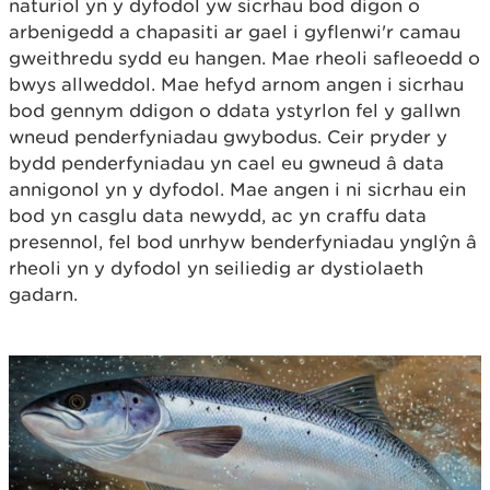
naturiol yn y dyfodol yw sicrhau bod digon o
arbenigedd a chapasiti ar gael i gyflenwi'r camau
gweithredu sydd eu hangen. Mae rheoli safleoedd o
bwys allweddol. Mae hefyd arnom angen i sicrhau
bod gennym ddigon o ddata ystyrlon fel y gallwn
wneud penderfyniadau gwybodus. Ceir pryder y
bydd penderfyniadau yn cael eu gwneud â data
annigonol yn y dyfodol. Mae angen i ni sicrhau ein
bod yn casglu data newydd, ac yn craffu data
presennol, fel bod unrhyw benderfyniadau ynglŷn â
rheoli yn y dyfodol yn seiliedig ar dystiolaeth
gadarn.