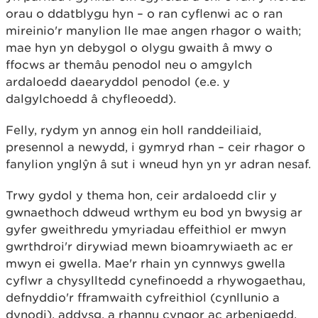
orau o ddatblygu hyn – o ran cyflenwi ac o ran
mireinio'r manylion lle mae angen rhagor o waith;
mae hyn yn debygol o olygu gwaith â mwy o
ffocws ar themâu penodol neu o amgylch
ardaloedd daearyddol penodol (e.e. y
dalgylchoedd â chyfleoedd).
Felly, rydym yn annog ein holl randdeiliaid,
presennol a newydd, i gymryd rhan – ceir rhagor o
fanylion ynglŷn â sut i wneud hyn yn yr adran nesaf.
Trwy gydol y thema hon, ceir ardaloedd clir y
gwnaethoch ddweud wrthym eu bod yn bwysig ar
gyfer gweithredu ymyriadau effeithiol er mwyn
gwrthdroi'r dirywiad mewn bioamrywiaeth ac er
mwyn ei gwella. Mae'r rhain yn cynnwys gwella
cyflwr a chysylltedd cynefinoedd a rhywogaethau,
defnyddio'r fframwaith cyfreithiol (cynllunio a
dynodi), addysg, a rhannu cyngor ac arbenigedd.