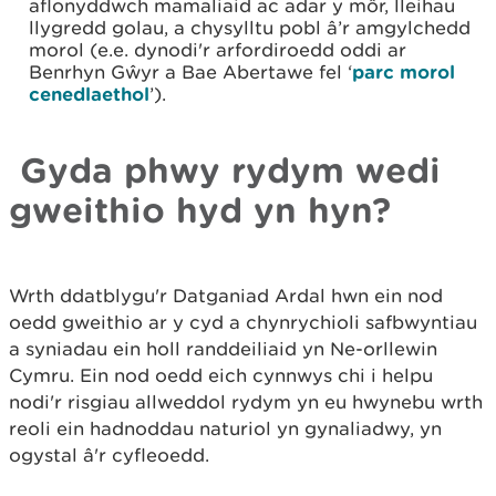
aflonyddwch mamaliaid ac adar y môr, lleihau
llygredd golau, a chysylltu pobl â’r amgylchedd
morol (e.e. dynodi'r arfordiroedd oddi ar
Benrhyn Gŵyr a Bae Abertawe fel ‘
parc morol
cenedlaethol
’).
Gyda phwy rydym wedi
gweithio hyd yn hyn?
Wrth ddatblygu'r Datganiad Ardal hwn ein nod
oedd gweithio ar y cyd a chynrychioli safbwyntiau
a syniadau ein holl randdeiliaid yn Ne-orllewin
Cymru. Ein nod oedd eich cynnwys chi i helpu
nodi'r risgiau allweddol rydym yn eu hwynebu wrth
reoli ein hadnoddau naturiol yn gynaliadwy, yn
ogystal â'r cyfleoedd.