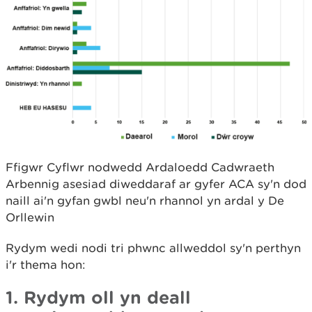
Ffigwr Cyflwr nodwedd Ardaloedd Cadwraeth
Arbennig asesiad diweddaraf ar gyfer ACA sy'n dod
naill ai'n gyfan gwbl neu'n rhannol yn ardal y De
Orllewin
Rydym wedi nodi tri phwnc allweddol sy'n perthyn
i'r thema hon:
1. Rydym oll yn deall