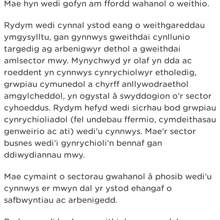
Mae hyn wedi gofyn am ffordd wahanol o weithio.
Rydym wedi cynnal ystod eang o weithgareddau
ymgysylltu, gan gynnwys gweithdai cynllunio
targedig ag arbenigwyr dethol a gweithdai
amlsector mwy. Mynychwyd yr olaf yn dda ac
roeddent yn cynnwys cynrychiolwyr etholedig,
grwpiau cymunedol a chyrff anllywodraethol
amgylcheddol, yn ogystal â swyddogion o'r sector
cyhoeddus. Rydym hefyd wedi sicrhau bod grwpiau
cynrychioliadol (fel undebau ffermio, cymdeithasau
genweirio ac ati) wedi'u cynnwys. Mae'r sector
busnes wedi'i gynrychioli'n bennaf gan
ddiwydiannau mwy.
Mae cymaint o sectorau gwahanol â phosib wedi'u
cynnwys er mwyn dal yr ystod ehangaf o
safbwyntiau ac arbenigedd.