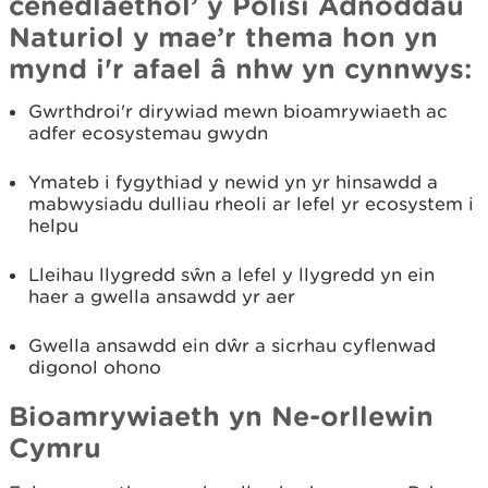
cenedlaethol’ y Polisi Adnoddau
Naturiol y mae’r thema hon yn
mynd i'r afael â nhw yn cynnwys:
Gwrthdroi'r dirywiad mewn bioamrywiaeth ac
adfer ecosystemau gwydn
Ymateb i fygythiad y newid yn yr hinsawdd a
mabwysiadu dulliau rheoli ar lefel yr ecosystem i
helpu
Lleihau llygredd sŵn a lefel y llygredd yn ein
haer a gwella ansawdd yr aer
Gwella ansawdd ein dŵr a sicrhau cyflenwad
digonol ohono
Bioamrywiaeth yn Ne-orllewin
Cymru