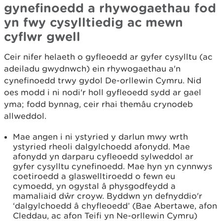
gynefinoedd a rhywogaethau fod
yn fwy cysylltiedig ac mewn
cyflwr gwell
Ceir nifer helaeth o gyfleoedd ar gyfer cysylltu (ac
adeiladu gwydnwch) ein rhywogaethau a'n
cynefinoedd trwy gydol De-orllewin Cymru. Nid
oes modd i ni nodi'r holl gyfleoedd sydd ar gael
yma; fodd bynnag, ceir rhai themâu crynodeb
allweddol.
Mae angen i ni ystyried y darlun mwy wrth
ystyried rheoli dalgylchoedd afonydd. Mae
afonydd yn darparu cyfleoedd sylweddol ar
gyfer cysylltu cynefinoedd. Mae hyn yn cynnwys
coetiroedd a glaswelltiroedd o fewn eu
cymoedd, yn ogystal â physgodfeydd a
mamaliaid dŵr croyw. Byddwn yn defnyddio'r
‘dalgylchoedd â chyfleoedd’ (Bae Abertawe, afon
Cleddau, ac afon Teifi yn Ne-orllewin Cymru)