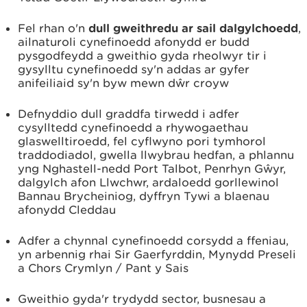
Fel rhan o'n
dull gweithredu ar sail dalgylchoedd
,
ailnaturoli cynefinoedd afonydd er budd
pysgodfeydd a gweithio gyda rheolwyr tir i
gysylltu cynefinoedd sy'n addas ar gyfer
anifeiliaid sy'n byw mewn dŵr croyw
Defnyddio dull graddfa tirwedd i adfer
cysylltedd cynefinoedd a rhywogaethau
glaswelltiroedd, fel cyflwyno pori tymhorol
traddodiadol, gwella llwybrau hedfan, a phlannu
yng Nghastell-nedd Port Talbot, Penrhyn Gŵyr,
dalgylch afon Llwchwr, ardaloedd gorllewinol
Bannau Brycheiniog, dyffryn Tywi a blaenau
afonydd Cleddau
Adfer a chynnal cynefinoedd corsydd a ffeniau,
yn arbennig rhai Sir Gaerfyrddin, Mynydd Preseli
a Chors Crymlyn / Pant y Sais
Gweithio gyda'r trydydd sector, busnesau a