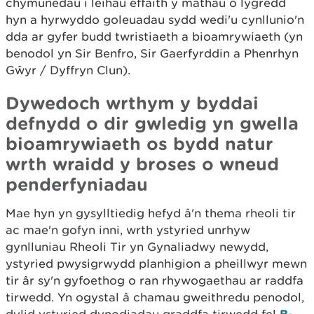
chymunedau i leihau effaith y mathau o lygredd
hyn a hyrwyddo goleuadau sydd wedi'u cynllunio'n
dda ar gyfer budd twristiaeth a bioamrywiaeth (yn
benodol yn Sir Benfro, Sir Gaerfyrddin a Phenrhyn
Gŵyr / Dyffryn Clun).
Dywedoch wrthym y byddai
defnydd o dir gwledig yn gwella
bioamrywiaeth os bydd natur
wrth wraidd y broses o wneud
penderfyniadau
Mae hyn yn gysylltiedig hefyd â'n thema rheoli tir
ac mae'n gofyn inni, wrth ystyried unrhyw
gynlluniau Rheoli Tir yn Gynaliadwy newydd,
ystyried pwysigrwydd planhigion a pheillwyr mewn
tir âr sy'n gyfoethog o ran rhywogaethau ar raddfa
tirwedd. Yn ogystal â chamau gweithredu penodol,
B-