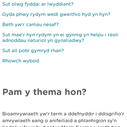
Sut olwg fyddai ar lwyddiant?
Gyda phwy rydym wedi gweithio hyd yn hyn?
Beth yw'r camau nesaf?
Sut mae'r hyn rydym yn ei gynnig yn helpu i reoli
adnoddau naturiol yn gynaliadwy?
Sut all pobl gymryd rhan?
Rhowch wybod
Pam y thema hon?
Bioamrywiaeth yw'r term a ddefnyddir i ddisgrifio'r
amrywiaeth eang o anifeiliaid a phlanhigion sy'n