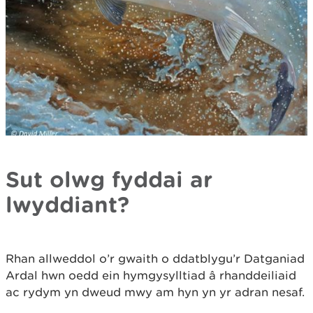
Sut olwg fyddai ar
lwyddiant?
Rhan allweddol o’r gwaith o ddatblygu’r Datganiad
Ardal hwn oedd ein hymgysylltiad â rhanddeiliaid
ac rydym yn dweud mwy am hyn yn yr adran nesaf.