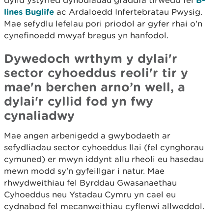
dylid ystyried dynodiadau graddfa tirwedd fel
lines Buglife
ac Ardaloedd Infertebratau Pwysig.
Mae sefydlu lefelau pori priodol ar gyfer rhai o'n
cynefinoedd mwyaf bregus yn hanfodol.
Dywedoch wrthym y dylai'r
sector cyhoeddus reoli'r tir y
mae'n berchen arno’n well, a
dylai'r cyllid fod yn fwy
cynaliadwy
Mae angen arbenigedd a gwybodaeth ar
sefydliadau sector cyhoeddus llai (fel cynghorau
cymuned) er mwyn iddynt allu rheoli eu hasedau
mewn modd sy'n gyfeillgar i natur. Mae
rhwydweithiau fel Byrddau Gwasanaethau
Cyhoeddus neu Ystadau Cymru yn cael eu
cydnabod fel mecanweithiau cyflenwi allweddol.