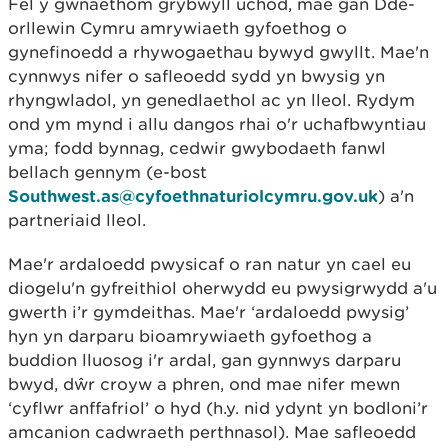
Fel y gwnaethom grybwyll uchod, mae gan Dde-
orllewin Cymru amrywiaeth gyfoethog o
gynefinoedd a rhywogaethau bywyd gwyllt. Mae'n
cynnwys nifer o safleoedd sydd yn bwysig yn
rhyngwladol, yn genedlaethol ac yn lleol. Rydym
ond ym mynd i allu dangos rhai o'r uchafbwyntiau
yma; fodd bynnag, cedwir gwybodaeth fanwl
bellach gennym (e-bost
Southwest.as@cyfoethnaturiolcymru.gov.uk
) a'n
partneriaid lleol.
Mae'r ardaloedd pwysicaf o ran natur yn cael eu
diogelu'n gyfreithiol oherwydd eu pwysigrwydd a'u
gwerth i’r gymdeithas. Mae'r ‘ardaloedd pwysig’
hyn yn darparu bioamrywiaeth gyfoethog a
buddion lluosog i'r ardal, gan gynnwys darparu
bwyd, dŵr croyw a phren, ond mae nifer mewn
‘cyflwr anffafriol’ o hyd (h.y. nid ydynt yn bodloni’r
amcanion cadwraeth perthnasol). Mae safleoedd