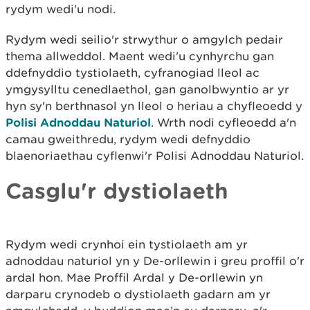
rydym wedi'u nodi.
Rydym wedi seilio'r strwythur o amgylch pedair
thema allweddol. Maent wedi'u cynhyrchu gan
ddefnyddio tystiolaeth, cyfranogiad lleol ac
ymgysylltu cenedlaethol, gan ganolbwyntio ar yr
hyn sy'n berthnasol yn lleol o heriau a chyfleoedd y
Polisi Adnoddau Naturiol
. Wrth nodi cyfleoedd a'n
camau gweithredu, rydym wedi defnyddio
blaenoriaethau cyflenwi'r Polisi Adnoddau Naturiol.
Casglu'r dystiolaeth
Rydym wedi crynhoi ein tystiolaeth am yr
adnoddau naturiol yn y De-orllewin i greu proffil o'r
ardal hon. Mae Proffil Ardal y De-orllewin yn
darparu crynodeb o dystiolaeth gadarn am yr