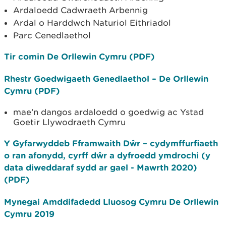
Ardaloedd Cadwraeth Arbennig
Ardal o Harddwch Naturiol Eithriadol
Parc Cenedlaethol
Tir comin De Orllewin Cymru (PDF)
Rhestr Goedwigaeth Genedlaethol – De Orllewin
Cymru (PDF)
mae’n dangos ardaloedd o goedwig ac Ystad
Goetir Llywodraeth Cymru
Y Gyfarwyddeb Fframwaith Dŵr – cydymffurfiaeth
o ran afonydd, cyrff dŵr a dyfroedd ymdrochi (y
data diweddaraf sydd ar gael - Mawrth 2020)
(PDF)
Mynegai Amddifadedd Lluosog Cymru De Orllewin
Cymru 2019