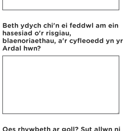
h
y
y
d
d
i
i
'
Beth ydych chi'n ei feddwl am ein
'
r
hasesiad o'r risgiau,
r
h
blaenoriaethau, a'r cyfleoedd yn yr
h
y
Ardal hwn?
y
n
n
y
y
r
r
o
o
e
e
d
d
d
d
e
e
c
c
h
h
y
y
n
Oes rhywbeth ar goll? Sut allwn ni
n