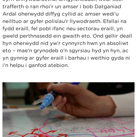
trafferth o ran rhoi'r un amser i bob Datganiad
Ardal oherwydd diffyg cyllid ac amser wedi'u
neilltuo ar gyfer polisïau’r llywodraeth. Efallai na
fydd eraill, fel pobl ifanc neu sectorau eraill, yn
gweld perthnasedd ein gwaith eto. Ond gellir deall
hyn oherwydd nid yw'r cynnyrch hwn yn absoliwt
eto – mae'n grynodeb o'n sgyrsiau hyd yn hyn, ac
yn gynnig ar gyfer eraill i barhau i weithio gyda ni
i'n helpu i ganfod atebion.