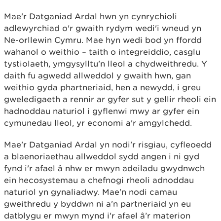
Mae'r Datganiad Ardal hwn yn cynrychioli
adlewyrchiad o'r gwaith rydym wedi'i wneud yn
Ne-orllewin Cymru. Mae hyn wedi bod yn ffordd
wahanol o weithio – taith o integreiddio, casglu
tystiolaeth, ymgysylltu'n lleol a chydweithredu. Y
daith fu agwedd allweddol y gwaith hwn, gan
weithio gyda phartneriaid, hen a newydd, i greu
gweledigaeth a rennir ar gyfer sut y gellir rheoli ein
hadnoddau naturiol i gyflenwi mwy ar gyfer ein
cymunedau lleol, yr economi a'r amgylchedd.
Mae'r Datganiad Ardal yn nodi'r risgiau, cyfleoedd
a blaenoriaethau allweddol sydd angen i ni gyd
fynd i'r afael â nhw er mwyn adeiladu gwydnwch
ein hecosystemau a chefnogi rheoli adnoddau
naturiol yn gynaliadwy. Mae'n nodi camau
gweithredu y byddwn ni a'n partneriaid yn eu
datblygu er mwyn mynd i'r afael â’r materion