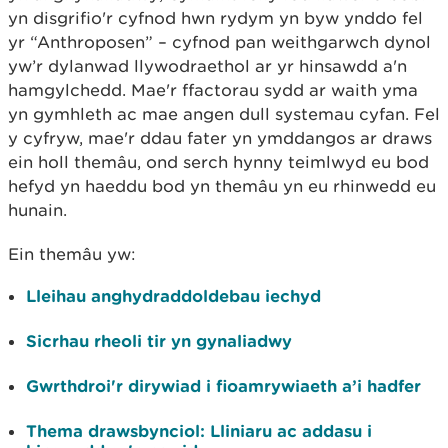
yn disgrifio'r cyfnod hwn rydym yn byw ynddo fel
yr “Anthroposen” – cyfnod pan weithgarwch dynol
yw’r dylanwad llywodraethol ar yr hinsawdd a'n
hamgylchedd. Mae'r ffactorau sydd ar waith yma
yn gymhleth ac mae angen dull systemau cyfan. Fel
y cyfryw, mae'r ddau fater yn ymddangos ar draws
ein holl themâu, ond serch hynny teimlwyd eu bod
hefyd yn haeddu bod yn themâu yn eu rhinwedd eu
hunain.
Ein themâu yw:
Lleihau anghydraddoldebau iechyd
Sicrhau rheoli tir yn gynaliadwy
Gwrthdroi'r dirywiad i fioamrywiaeth a’i hadfer
Thema drawsbynciol: Lliniaru ac addasu i