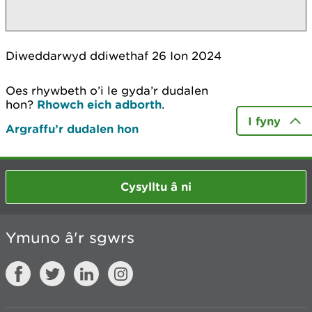
Diweddarwyd ddiwethaf 26 Ion 2024
Oes rhywbeth o’i le gyda’r dudalen
hon?
Rhowch eich adborth
.
I fyny
Argraffu’r dudalen hon
Cysylltu â ni
Ymuno â'r sgwrs