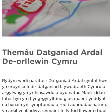
Themâu Datganiad Ardal
De-orllewin Cymru
Rydym wedi paratoi’r Datganiad Ardal cyntaf hwn
yn erbyn cefndir datganiad Llywodraeth Cymru o
argyfwng yn yr hinsawdd a byd natur. Mae'r ddau
fater hyn yn rhyng-gysylltiedig ac maent ynddynt
eu hunain yn symptomau o reoli adnoddau naturiol
yn anghynaliadwy; cymaint felly fod llawer o bobl