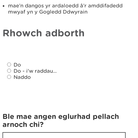
mae’n dangos yr ardaloedd â’r amddifadedd
mwyaf yn y Gogledd Ddwyrain
Rhowch adborth
A
A
d
Do
d
d
Do - i'w raddau...
d
Naddo
a
a
e
e
t
t
h
h
o
o
c
Ble mae angen eglurhad pellach
c
h
arnoch chi?
h
o
o
h