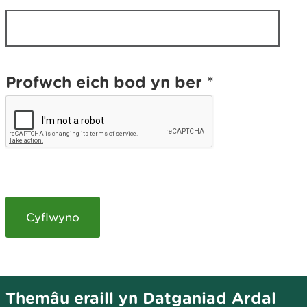
a
a
t
t
e
e
b
b
?
?
Profwch eich bod yn ber
*
Themâu eraill yn Datganiad Ardal