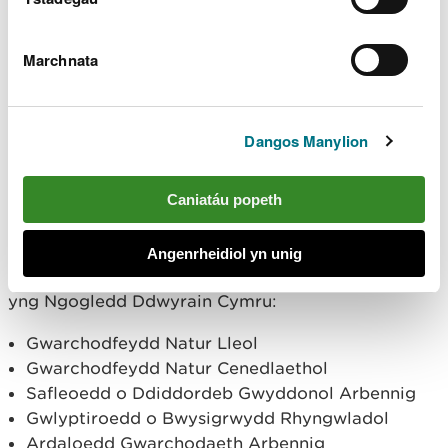
rhos
dŵr agored
Marchnata
gwlyptiroedd
gorlifdiroedd
glaswelltir lled-naturiol
Dangos Manylion
trefol
coetiroedd
Caniatáu popeth
Ardaloedd gwarchodedig – De Orllewin Cymru
(PDF)
Angenrheidiol yn unig
Map yn dangos ardaloedd o Ddynodiadau Statudol
yng Ngogledd Ddwyrain Cymru:
Gwarchodfeydd Natur Lleol
Gwarchodfeydd Natur Cenedlaethol
Safleoedd o Ddiddordeb Gwyddonol Arbennig
Gwlyptiroedd o Bwysigrwydd Rhyngwladol
Ardaloedd Gwarchodaeth Arbennig