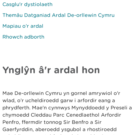
Casglu'r dystiolaeth
Themâu Datganiad Ardal De-orllewin Cymru
Mapiau o’r ardal
Rhowch adborth
Ynglŷn â'r ardal hon
Mae De-orllewin Cymru yn gornel amrywiol o'r
wlad, o’r ucheldiroedd garw i arfordir eang a
phrydferth. Mae'n cynnwys Mynyddoedd y Preseli a
chymoedd Cleddau Parc Cenedlaethol Arfordir
Penfro, ffermdir tonnog Sir Benfro a Sir
Gaerfyrddin, aberoedd ysgubol a rhostiroedd