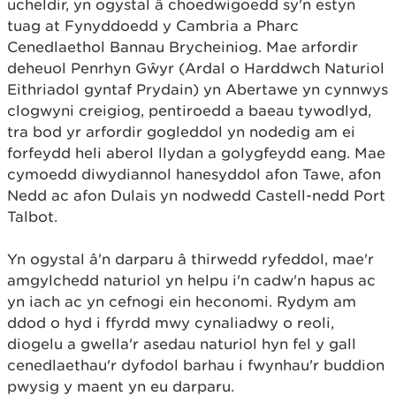
ucheldir, yn ogystal â choedwigoedd sy'n estyn
tuag at Fynyddoedd y Cambria a Pharc
Cenedlaethol Bannau Brycheiniog. Mae arfordir
deheuol Penrhyn Gŵyr (Ardal o Harddwch Naturiol
Eithriadol gyntaf Prydain) yn Abertawe yn cynnwys
clogwyni creigiog, pentiroedd a baeau tywodlyd,
tra bod yr arfordir gogleddol yn nodedig am ei
forfeydd heli aberol llydan a golygfeydd eang. Mae
cymoedd diwydiannol hanesyddol afon Tawe, afon
Nedd ac afon Dulais yn nodwedd Castell-nedd Port
Talbot.
Yn ogystal â'n darparu â thirwedd ryfeddol, mae'r
amgylchedd naturiol yn helpu i'n cadw'n hapus ac
yn iach ac yn cefnogi ein heconomi. Rydym am
ddod o hyd i ffyrdd mwy cynaliadwy o reoli,
diogelu a gwella'r asedau naturiol hyn fel y gall
cenedlaethau'r dyfodol barhau i fwynhau'r buddion
pwysig y maent yn eu darparu.