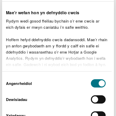
Mae'r wefan hon yn defnyddio cwcis
Rydym wedi gosod ffeiliau bychain o’r enw cwcis ar
eich dyfais er mwyn caniatáu i’n safle weithio.
Hoffem hefyd ddefnyddio cwcis dadansoddi. Mae’r rhain
yn anfon gwybodaeth am y ffordd y caiff ein safle ei
ddefnyddio i wasanaethau o’r enw Hotjar a Google
Analytics. Rydym yn defnyddio’r wybodaeth hon i wella
ein safle. Gadewch i ni wybod eich bod yn fodlon â hyn.
Byddwn yn defnyddio cwci i gadw eich dewis.
Dewis
Gellir
darllen mwy am ein cwcis
cyn i chi ddewis.
Angenrheidiol
Cynefinoedd eang – De Orllewin Cymru (PDF)
Caniatâd
ffermdir caeedig
Dewisiadau
y môr
mynyddoedd
gweundir
Ystadegau