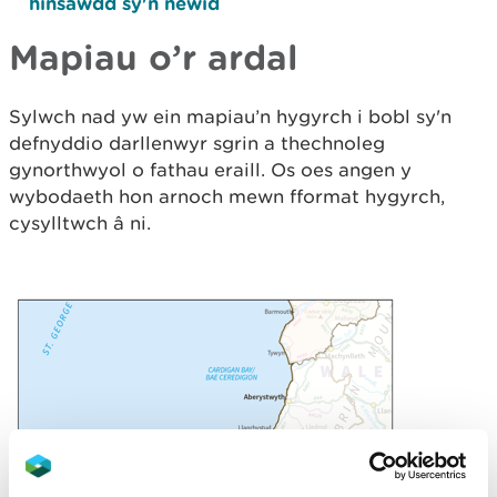
hinsawdd sy'n newid
Mapiau o’r ardal
Sylwch nad yw ein mapiau’n hygyrch i bobl sy'n
defnyddio darllenwyr sgrin a thechnoleg
gynorthwyol o fathau eraill. Os oes angen y
wybodaeth hon arnoch mewn fformat hygyrch,
cysylltwch â ni.