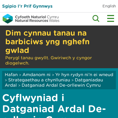
Sgipio I’r Prif Gynnwys
English
Dim cynnau tanau na
barbiciws yng nghefn
gwlad
Perygl tanau gwyllt. Gwiriwch y cyngor
diogelwch.
Hafan
Amdanom ni
Yr hyn rydyn ni’n ei wneud
>
>
Strategaethau a chynlluniau
Datganiadau
>
>
Ardal
Datganiad Ardal De-orllewin Cymru
>
Cyflwyniad i
Datganiad Ardal De-