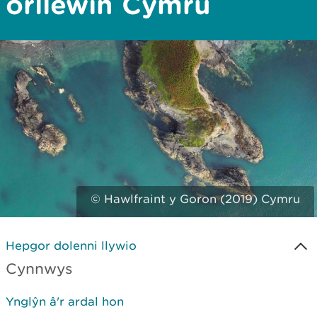
orllewin Cymru
© Hawlfraint y Goron (2019) Cymru
Hepgor dolenni llywio
Cynnwys
Ynglŷn â'r ardal hon