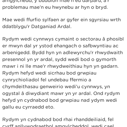
amgylchedd, y buddion mae’n eu darparu, a'r
problemau mae’n eu hwynebu ar hyn o bryd.
Mae wedi ffurfio sylfaen ar gyfer ein sgyrsiau wrth
ddatblygu'r Datganiad Ardal.
Rydym wedi cynnwys cymaint o sectorau â phosibl
er mwyn dal yr ystod ehangach o safbwyntiau ac
arbenigedd. Bydd hyn yn adlewyrchu'r rhwydwaith
presennol yn yr ardal, sydd wedi bod o gymorth
mawr i ni lle mae'r rhwydweithiau hyn yn gadarn.
Rydym hefyd wedi sicrhau bod grwpiau
cynrychioliadol fel undebau ffermio a
chymdeithasau genweirio wedi'u cynnwys, yn
ogystal â diwydiant mawr yn yr ardal. Ond rydym
hefyd yn cydnabod bod grwpiau nad ydym wedi
gallu eu cyrraedd eto.
Rydym yn cydnabod bod rhai rhanddeiliaid, fel
cyrff anllywodraethol amgylcheddol, wedi cael