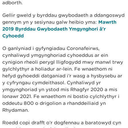
adborth.
Gellir gweld y byrddau gwybodaeth a ddangoswyd
gennym yn y sesiynau galw heibio yma:
Mawrth
2019 Byrddau Gwybodaeth Ymgynghori â'r
Cyhoedd
O ganlyniad i gyfyngiadau Coronafeirws,
cynhaliwyd ymgynghoriad cyhoeddus ar ein
cynigion rheoli perygl lligfogydd mwy manwl trwy
gylchlythyr a holiadur ar-lein. Fe wnaethom ni
hefyd gyhoeddi datganiad i’r wasg a hysbysebu ar
y cyfryngau cymdeithasol. Cynhaliwyd yr
ymgynghoriad yn ystod mis Rhagfyr 2020 a mis
Ionawr 2021. Fe wnaethom ni bostio cylchlythyr i
oddeutu 800 o drigolion a rhanddeiliaid yn
Rhydaman.
Roedd copi drafft o’r dogfennau a baratowyd cyn