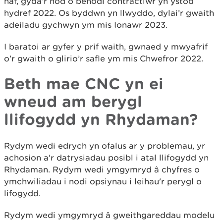
haf, gyda’r nod o benodi contractiwr yn ystod
hydref 2022. Os byddwn yn llwyddo, dylai’r gwaith
adeiladu gychwyn ym mis Ionawr 2023.
I baratoi ar gyfer y prif waith, gwnaed y mwyafrif
o’r gwaith o glirio’r safle ym mis Chwefror 2022.
Beth mae CNC yn ei
wneud am berygl
llifogydd yn Rhydaman?
Rydym wedi edrych yn ofalus ar y problemau, yr
achosion a'r datrysiadau posibl i atal llifogydd yn
Rhydaman. Rydym wedi ymgymryd â chyfres o
ymchwiliadau i nodi opsiynau i leihau'r perygl o
lifogydd.
Rydym wedi ymgymryd â gweithgareddau modelu