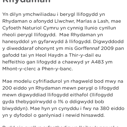
Yn dilyn ymchwiliadau i berygl llifogydd yn
Rhydaman o afonydd Llwchwr, Marlas a Lash, mae
Cyfoeth Naturiol Cymru yn cynnig llunio cynllun
rheoli perygl llifogydd. Mae Rhydaman yn
hanesyddol yn gyfarwydd â llifogydd. Digwyddodd
y diweddaraf ohonynt ym mis Gorffennaf 2009 pan
gafodd tai yn Heol Haydn a Thir-y-dail eu
heffeithio gan lifogydd a chaewyd yr A483 ym
Mhont-y-clerc a Phen-y-banc.
Mae modelu cyfrifiadurol yn rhagweld bod mwy na
200 eiddo yn Rhydaman mewn perygl o lifogydd
mewn digwyddiad llifogydd eithafol (llifogydd
gyda thebygolrwydd o 1% o ddigwydd bob
blwyddyn). Mae hyn yn cynyddu i fwy na 380 eiddo
yn y dyfodol o ganlyniad i newid hinsawdd.