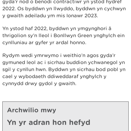
gyda’r nod o benodi contractiwr yn ystod hydref
2022. Os byddwn yn llwyddo, byddwn yn cychwyn
y gwaith adeiladu ym mis Ionawr 2023.
Yn ystod haf 2022, byddwn yn ymgynghori â
thrigolion sy’n lleol i Bonllwyn Green ynghylch ein
cynlluniau ar gyfer yr ardal honno.
Rydym wedi ymrwymo i weithio’n agos gyda’r
gymuned leol ac i sicrhau buddion ychwanegol yn
sgil y cynllun hwn. Byddwn yn sicrhau bod pobl yn
cael y wybodaeth ddiweddaraf ynghylch y
cynnydd drwy gydol y gwaith.
Archwilio mwy
Yn yr adran hon hefyd