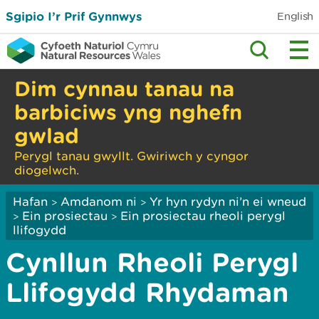
Sgipio I’r Prif Gynnwys
English
Dim cynnau tanau na
barbiciws yng nghefn
gwlad
Perygl tanau gwyllt. Gwiriwch y cyngor
diogelwch.
Hafan
Amdanom ni
Yr hyn rydyn ni’n ei wneud
>
>
Ein prosiectau
Ein prosiectau rheoli perygl
>
>
llifogydd
Cynllun Rheoli Perygl
Llifogydd Rhydaman