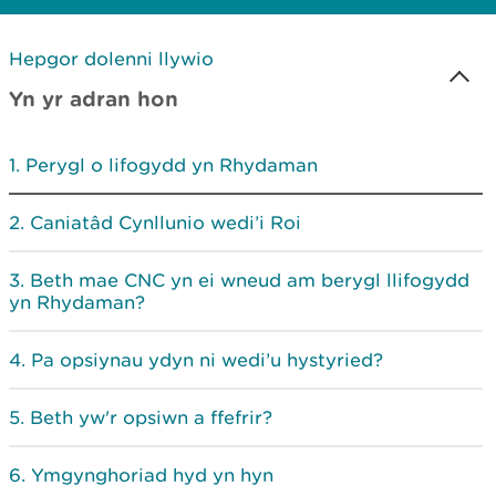
Hepgor dolenni llywio
Yn yr adran hon
Perygl o lifogydd yn Rhydaman
Caniatâd Cynllunio wedi’i Roi
Beth mae CNC yn ei wneud am berygl llifogydd
yn Rhydaman?
Pa opsiynau ydyn ni wedi’u hystyried?
Beth yw'r opsiwn a ffefrir?
Ymgynghoriad hyd yn hyn