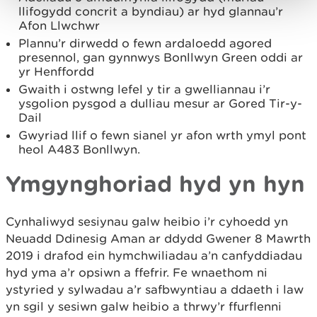
llifogydd concrit a byndiau) ar hyd glannau’r
Afon Llwchwr
Plannu’r dirwedd o fewn ardaloedd agored
presennol, gan gynnwys Bonllwyn Green oddi ar
yr Henffordd
Gwaith i ostwng lefel y tir a gwelliannau i’r
ysgolion pysgod a dulliau mesur ar Gored Tir-y-
Dail
Gwyriad llif o fewn sianel yr afon wrth ymyl pont
heol A483 Bonllwyn.
Ymgynghoriad hyd yn hyn
Cynhaliwyd sesiynau galw heibio i’r cyhoedd yn
Neuadd Ddinesig Aman ar ddydd Gwener 8 Mawrth
2019 i drafod ein hymchwiliadau a’n canfyddiadau
hyd yma a’r opsiwn a ffefrir. Fe wnaethom ni
ystyried y sylwadau a’r safbwyntiau a ddaeth i law
yn sgil y sesiwn galw heibio a thrwy’r ffurflenni