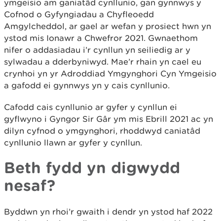
ymgeisio am ganiatâd cynllunio, gan gynnwys y
Cofnod o Gyfyngiadau a Chyfleoedd
Amgylcheddol, ar gael ar wefan y prosiect hwn yn
ystod mis Ionawr a Chwefror 2021. Gwnaethom
nifer o addasiadau i’r cynllun yn seiliedig ar y
sylwadau a dderbyniwyd. Mae’r rhain yn cael eu
crynhoi yn yr Adroddiad Ymgynghori Cyn Ymgeisio
a gafodd ei gynnwys yn y cais cynllunio.
Cafodd cais cynllunio ar gyfer y cynllun ei
gyflwyno i Gyngor Sir Gâr ym mis Ebrill 2021 ac yn
dilyn cyfnod o ymgynghori, rhoddwyd caniatâd
cynllunio llawn ar gyfer y cynllun.
Beth fydd yn digwydd
nesaf?
Byddwn yn rhoi’r gwaith i dendr yn ystod haf 2022