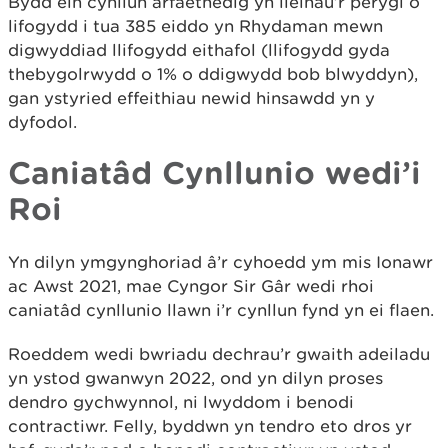
Bydd ein cynllun arfaethedig yn lleihau’r perygl o
lifogydd i tua 385 eiddo yn Rhydaman mewn
digwyddiad llifogydd eithafol (llifogydd gyda
thebygolrwydd o 1% o ddigwydd bob blwyddyn),
gan ystyried effeithiau newid hinsawdd yn y
dyfodol.
Caniatâd Cynllunio wedi’i
Roi
Yn dilyn ymgynghoriad â’r cyhoedd ym mis Ionawr
ac Awst 2021, mae Cyngor Sir Gâr wedi rhoi
caniatâd cynllunio llawn i’r cynllun fynd yn ei flaen.
Roeddem wedi bwriadu dechrau’r gwaith adeiladu
yn ystod gwanwyn 2022, ond yn dilyn proses
dendro gychwynnol, ni lwyddom i benodi
contractiwr. Felly, byddwn yn tendro eto dros yr