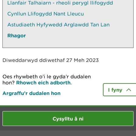
Llanfair Talhaiarn - rheoli perygl llifogydd
Cynllun Llifogydd Nant Lleucu
Astudiaeth Hyfywedd Arglawdd Tan Lan
Rhagor
Diweddarwyd ddiwethaf 27 Meh 2023
Oes rhywbeth o’i le gyda’r dudalen
hon?
Rhowch eich adborth
.
I fyny
Argraffu’r dudalen hon
Cysylltu â ni