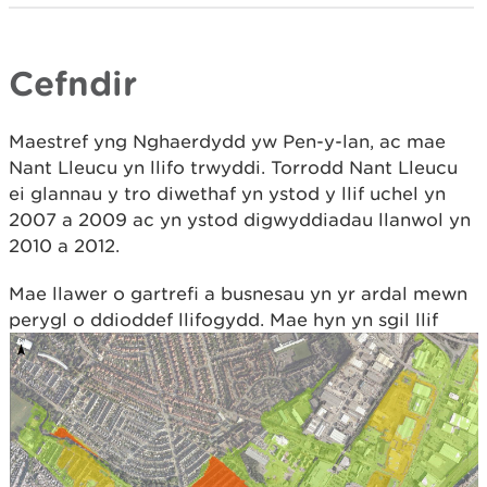
Cefndir
Maestref yng Nghaerdydd yw Pen-y-lan, ac mae
Nant Lleucu yn llifo trwyddi. Torrodd Nant Lleucu
ei glannau y tro diwethaf yn ystod y llif uchel yn
2007 a 2009 ac yn ystod digwyddiadau llanwol yn
2010 a 2012.
Mae llawer o gartrefi a busnesau yn yr ardal mewn
perygl o ddioddef llifogydd
. Mae hyn yn sgil llif