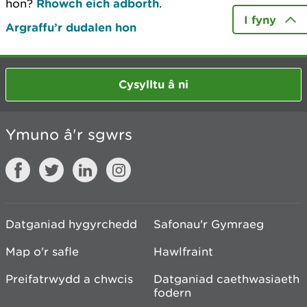
hon?
Rhowch eich adborth
.
I fyny
Argraffu’r dudalen hon
Cysylltu â ni
Ymuno â'r sgwrs
Datganiad hygyrchedd
Safonau'r Gymraeg
Map o'r safle
Hawlfraint
Preifatrwydd a chwcis
Datganiad caethwasiaeth
fodern