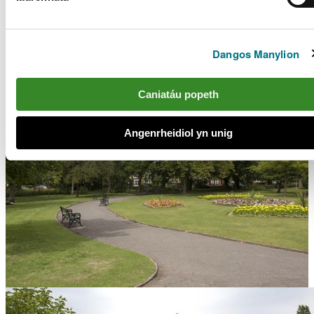
Lluniau Cyn ac Ar ol
Dangos Manylion
Caniatáu popeth
Angenrheidiol yn unig