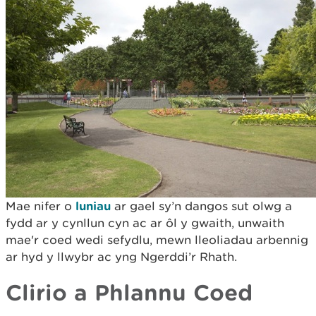
Mae nifer o
luniau
ar gael sy’n dangos sut olwg a
fydd ar y cynllun cyn ac ar ôl y gwaith, unwaith
mae'r coed wedi sefydlu, mewn lleoliadau arbennig
ar hyd y llwybr ac yng Ngerddi’r Rhath.
Clirio a Phlannu Coed