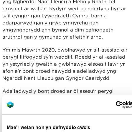
yng Ngherddi Nant Lleucu a Melin y Rhath, ​fel
prosiect ar wahân. Rydym wedi penderfynu hyn ar
sail cyngor gan Lywodraeth Cymru, barn a
ddarparwyd gan y grŵp ymgyrchu gan
ymgynghorydd annibynnol a dim cefnogaeth
aruthrol gan y gymuned yr effeithir arno.
Ym mis Mawrth 2020, cwblhawyd yr ail-asesiad o'r
perygl llifogydd sy'n weddill. Roedd yr ail-asesiad
yn ystyried y gwaith a gwblhawyd eisoes i lawr yr
afon a'r bont droed newydd a adeiladwyd yng
Ngerddi Nant Lleucu gan Gyngor Caerdydd.
Adeiladwyd y bont droed ar ôl asesu'r perygl
llifogydd gwreiddiol ond roedd y bont yn wedi’i
ystyried yn y gwaith arfaethedig yng Ngerddi Nant
Lleucu fel rhan o'r cynllun ehangach.
Mae'r canlyniad cychwynnol yn amcangyfrif y bydd
Mae'r wefan hon yn defnyddio cwcis