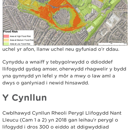
uchel yr afon, llanw uchel neu gyfuniad o’r ddau.
Cynyddu a wnaiff y tebygolrwydd o ddioddef
llifogydd gydag amser, oherwydd rhagwelir y bydd
yna gynnydd yn lefel y môr a mwy o law aml a
dwys o ganlyniad i newid hinsawdd.
Y Cynllun
Cwblhawyd Cynllun Rheoli Perygl Llifogydd Nant
Lleucu (Cam 1 a 2) yn 2018 gan leihau'r perygl o
lifogydd i dros 300 o eiddo at ddigwyddiad