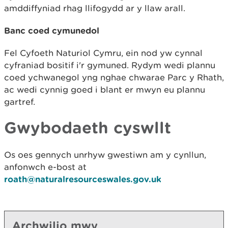
amddiffyniad rhag llifogydd ar y llaw arall.
Banc coed cymunedol
Fel Cyfoeth Naturiol Cymru, ein nod yw cynnal
cyfraniad bositif i'r gymuned. Rydym wedi plannu
coed ychwanegol yng nghae chwarae Parc y Rhath,
ac wedi cynnig goed i blant er mwyn eu plannu
gartref.
Gwybodaeth cyswllt
Os oes gennych unrhyw gwestiwn am y cynllun,
anfonwch e-bost at
roath@naturalresourceswales.gov.uk
Archwilio mwy