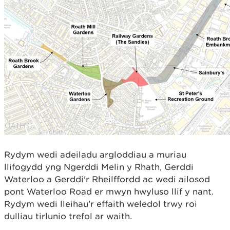
Rydym wedi adeiladu argloddiau a muriau
llifogydd yng Ngerddi Melin y Rhath, Gerddi
Waterloo a Gerddi'r Rheilffordd ac wedi ailosod
pont Waterloo Road er mwyn hwyluso llif y nant.
Rydym wedi lleihau’r effaith weledol trwy roi
dulliau tirlunio trefol ar waith.