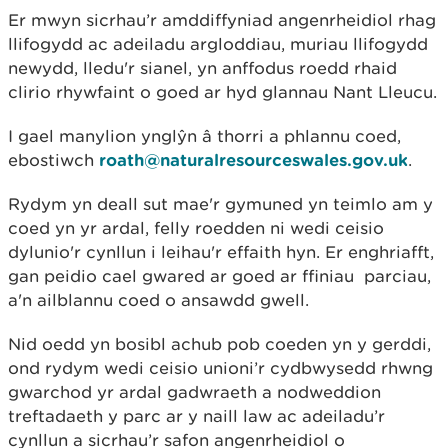
Er mwyn sicrhau’r amddiffyniad angenrheidiol rhag
llifogydd ac adeiladu argloddiau, muriau llifogydd
newydd, lledu'r sianel, yn anffodus roedd rhaid
clirio rhywfaint o goed ar hyd glannau Nant Lleucu.
I gael manylion ynglŷn â thorri a phlannu coed,
ebostiwch
roath@naturalresourceswales.gov.uk
.
Rydym yn deall sut mae'r gymuned yn teimlo am y
coed yn yr ardal, felly roedden ni wedi ceisio
dylunio'r cynllun i leihau'r effaith hyn. Er enghriafft,
gan peidio cael gwared ar goed ar ffiniau parciau,
a'n ailblannu coed o ansawdd gwell.
Nid oedd yn bosibl achub pob coeden yn y gerddi,
ond rydym wedi ceisio unioni’r cydbwysedd rhwng
gwarchod yr ardal gadwraeth a nodweddion
treftadaeth y parc ar y naill law ac adeiladu’r
cynllun a sicrhau’r safon angenrheidiol o