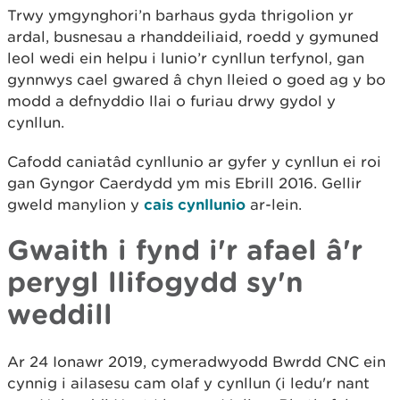
Trwy ymgynghori’n barhaus gyda thrigolion yr
ardal, busnesau a rhanddeiliaid, roedd y gymuned
leol wedi ein helpu i lunio’r cynllun terfynol, gan
gynnwys cael gwared â chyn lleied o goed ag y bo
modd a defnyddio llai o furiau drwy gydol y
cynllun.
Cafodd caniatâd cynllunio ar gyfer y cynllun ei roi
gan Gyngor Caerdydd ym mis Ebrill 2016. Gellir
gweld manylion y
cais cynllunio
ar-lein.
Gwaith i fynd i'r afael â'r
perygl llifogydd sy'n
weddill
Ar 24 Ionawr 2019, cymeradwyodd Bwrdd CNC ein
cynnig i ailasesu cam olaf y cynllun (i ledu'r nant