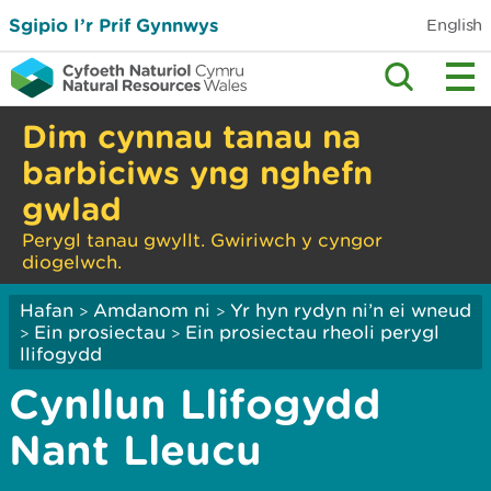
Sgipio I’r Prif Gynnwys
English
Dim cynnau tanau na
barbiciws yng nghefn
gwlad
Perygl tanau gwyllt. Gwiriwch y cyngor
diogelwch.
Hafan
Amdanom ni
Yr hyn rydyn ni’n ei wneud
>
>
Ein prosiectau
Ein prosiectau rheoli perygl
>
>
llifogydd
Cynllun Llifogydd
Nant Lleucu