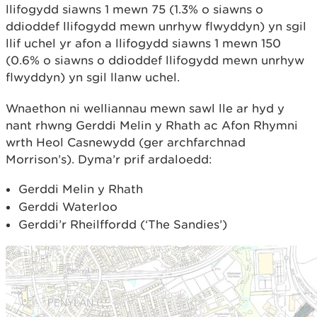
llifogydd siawns 1 mewn 75 (1.3% o siawns o
ddioddef llifogydd mewn unrhyw flwyddyn) yn sgil
llif uchel yr afon a llifogydd siawns 1 mewn 150
(0.6% o siawns o ddioddef llifogydd mewn unrhyw
flwyddyn) yn sgil llanw uchel.
Wnaethon ni welliannau mewn sawl lle ar hyd y
nant rhwng Gerddi Melin y Rhath ac Afon Rhymni
wrth Heol Casnewydd (ger archfarchnad
Morrison’s). Dyma’r prif ardaloedd:
Gerddi Melin y Rhath
Gerddi Waterloo
Gerddi’r Rheilffordd (‘The Sandies’)