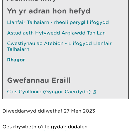
Yn yr adran hon hefyd
Llanfair Talhaiarn - rheoli perygl llifogydd
Astudiaeth Hyfywedd Arglawdd Tan Lan
Cwestiynau ac Atebion - Llifogydd Llanfair
Talhaiarn
Rhagor
Gwefannau Eraill
Cais Cynllunio (Gyngor Caerdydd)
Diweddarwyd ddiwethaf 27 Meh 2023
Oes rhywbeth o’i le gyda’r dudalen