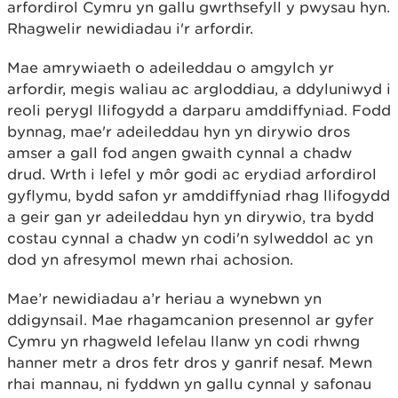
arfordirol Cymru yn gallu gwrthsefyll y pwysau hyn.
Rhagwelir newidiadau i'r arfordir.
Mae amrywiaeth o adeileddau o amgylch yr
arfordir, megis waliau ac argloddiau, a ddyluniwyd i
reoli perygl llifogydd a darparu amddiffyniad. Fodd
bynnag, mae'r adeileddau hyn yn dirywio dros
amser a gall fod angen gwaith cynnal a chadw
drud. Wrth i lefel y môr godi ac erydiad arfordirol
gyflymu, bydd safon yr amddiffyniad rhag llifogydd
a geir gan yr adeileddau hyn yn dirywio, tra bydd
costau cynnal a chadw yn codi'n sylweddol ac yn
dod yn afresymol mewn rhai achosion.
Mae’r newidiadau a’r heriau a wynebwn yn
ddigynsail. Mae rhagamcanion presennol ar gyfer
Cymru yn rhagweld lefelau llanw yn codi rhwng
hanner metr a dros fetr dros y ganrif nesaf. Mewn
rhai mannau, ni fyddwn yn gallu cynnal y safonau