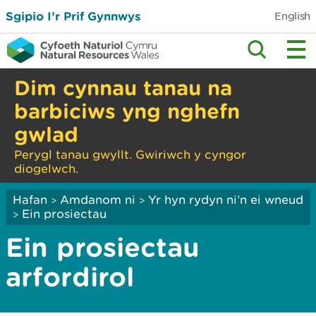
Sgipio I’r Prif Gynnwys
English
Dim cynnau tanau na
barbiciws yng nghefn
gwlad
Perygl tanau gwyllt. Gwiriwch y cyngor
diogelwch.
Hafan
Amdanom ni
Yr hyn rydyn ni’n ei wneud
>
>
Ein prosiectau
>
Ein prosiectau
arfordirol