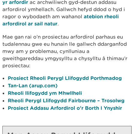
yr arfordir
ac archwiliwch gyd-destun addasu
arfordirol ymhellach. Gallwch hefyd ddod o hyd i
ragor o wybodaeth am wahanol
atebion rheoli
arfordirol ar sail natur
.
Mae gan rai o’n prosiectau arfordirol parhaus eu
tudalennau gwe eu hunain lle gallwch ddarganfod
mwy am y problemau, cynlluniau a
gweithgareddau ymgysylltu a chysylltu â thimau’r
prosiectau:
Prosiect Rheoli Perygl Llifogydd Porthmadog
Tan-Lan (arup.com)
Rheoli llifogydd ym Mhwllheli
Rheoli Perygl Llifogydd Fairbourne – Trosolwg
Prosiect Addasu Arfordirol o’r Borth I Ynyshir