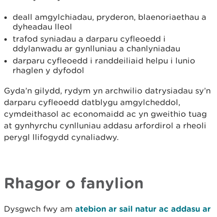
deall amgylchiadau, pryderon, blaenoriaethau a
dyheadau lleol
trafod syniadau a darparu cyfleoedd i
ddylanwadu ar gynlluniau a chanlyniadau
darparu cyfleoedd i randdeiliaid helpu i lunio
rhaglen y dyfodol
Gyda’n gilydd, rydym yn archwilio datrysiadau sy’n
darparu cyfleoedd datblygu amgylcheddol,
cymdeithasol ac economaidd ac yn gweithio tuag
at gynhyrchu cynlluniau addasu arfordirol a rheoli
perygl llifogydd cynaliadwy.
Rhagor o fanylion
Dysgwch fwy am
atebion ar sail natur ac addasu ar