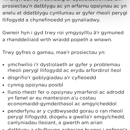
prosiectau’n datblygu ac yn arfarnu opsiynau ac yn
anelu at ddatblygu cynlluniau ar gyfer rheoli perygl
llifogydd a chynefinoedd yn gynaliadwy.
Gwneir hyn i gyd trwy roi ymgysylltu â'r gymuned
a rhanddeiliaid wrth wraidd popeth a wnawn.
Trwy gyfres o gamau, mae'r prosiectau yn:
ymchwilio i'r dystiolaeth ar gyfer y problemau
rheoli perygl llifogydd ac erydu arfordirol lleol
disgrifio'r goblygiadau a'r cyfleoedd
cynnig opsiynau posibl
llunio rhestr fer o opsiynau ymarferol ac adrodd
yn fanwl ar eu manteision a’u costau
economaidd-gymdeithasol ac amgylcheddol
penderfynu ar y cydbwysedd gorau o ran rheoli
perygl llifogydd, diogelu a gwella’r amgylchedd,
canlyniadau llesiant, a gwerth am arian
datblygu a chyflwyno achosion busnes i gefnogi'r