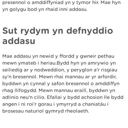
presennol o amddiffyniad yn y tymor hir. Mae hyn
yn golygu bod yn rhaid inni addasu.
Sut rydym yn defnyddio
addasu
Mae addasu yn newid y ffordd y gwneir pethau
mewn ymateb i heriau.Bydd hyn yn amrywio yn
seiliedig ar y nodweddion, y peryglon a'r risgiau
sy'n bresennol. Mewn rhai mannau ar yr arfordir,
byddwn yn cynnal y safon bresennol o amddiffyn
rhag llifogydd. Mewn mannau eraill, byddwn yn
adlinio neu'n cilio. Efallai y bydd achosion lle bydd
angen i ni roi’r gorau i ymyrryd a chaniatáu i
brosesau naturiol gymryd rheolaeth.