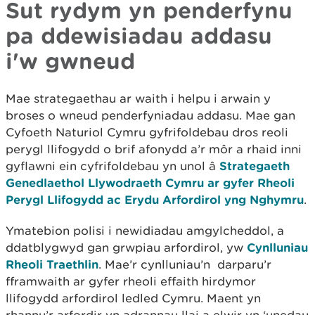
Sut rydym yn penderfynu
pa ddewisiadau addasu
i'w gwneud
Mae strategaethau ar waith i helpu i arwain y
broses o wneud penderfyniadau addasu. Mae gan
Cyfoeth Naturiol Cymru gyfrifoldebau dros reoli
perygl llifogydd o brif afonydd a’r môr a rhaid inni
gyflawni ein cyfrifoldebau yn unol â
Strategaeth
Genedlaethol Llywodraeth Cymru ar gyfer Rheoli
Perygl Llifogydd ac Erydu Arfordirol yng Nghymru
.
Ymatebion polisi i newidiadau amgylcheddol
,
a
ddatblygwyd gan grwpiau arfordirol, yw
Cynlluniau
Rheoli Traethlin
. Mae’r cynlluniau’n darparu’r
fframwaith ar gyfer rheoli effaith hirdymor
llifogydd arfordirol ledled Cymru. Maent yn