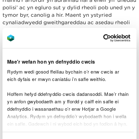
rhannu’r arfordir yn adrannau llai a elwir yn ‘unedau
polisi’ ac yn egluro sut y dylid rheoli pob uned yn y
tymor byr, canolig a hir. Maent yn ystyried
cynaliadwyedd gweithgareddau ac asedau rheoli
perygl llifogydd a blaenoriaethau ar gyfer
amddiffyn rhag llifogydd.
Dyma ragor o wybodaeth am ein
Cynlluniau Rheoli
Traethlin
.
Mae'r wefan hon yn defnyddio cwcis
Rydym wedi gosod ffeiliau bychain o’r enw cwcis ar
Rydym yn cynnal prosiectau sy’n archwilio
eich dyfais er mwyn caniatáu i’n safle weithio.
opsiynau addasu ar gyfer cyflawni rheolaeth
gynaliadwy ar berygl llifogydd, o fewn fframwaith
Hoffem hefyd ddefnyddio cwcis dadansoddi. Mae’r rhain
y Cynlluniau Rheoli Traethlin.Caiff y prosiectau hyn
yn anfon gwybodaeth am y ffordd y caiff ein safle ei
eu harwain gan egwyddorion rheoli adnoddau
ddefnyddio i wasanaethau o’r enw Hotjar a Google
naturiol yn gynaliadwy a’u nod yw cyflawni nodau
Analytics. Rydym yn defnyddio’r wybodaeth hon i wella
iechyd a llesiant yn unol â Deddf Llesiant
ein safle. Gadewch i ni wybod eich bod yn fodlon â hyn.
Cenedlaethau’r Dyfodol (Cymru) 2015. Mae'r gwaith
Byddwn yn defnyddio cwci i gadw eich dewis.
hwn yn unol â'n
cynllun corfforaethol
.