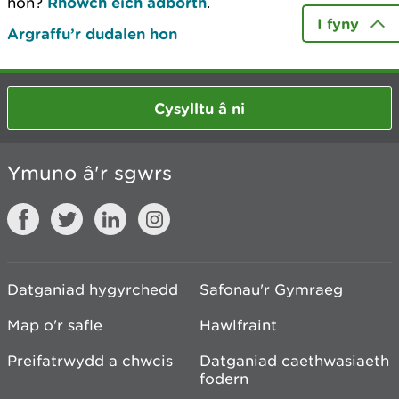
hon?
Rhowch eich adborth
.
I fyny
Argraffu’r dudalen hon
Cysylltu â ni
Ymuno â'r sgwrs
Datganiad hygyrchedd
Safonau'r Gymraeg
Map o'r safle
Hawlfraint
Preifatrwydd a chwcis
Datganiad caethwasiaeth
fodern