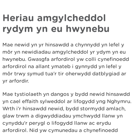
Heriau amgylcheddol
rydym yn eu hwynebu
Mae newid yn yr hinsawdd a chynnydd yn lefel y
môr yn newidiadau amgylcheddol yr ydym yn eu
hwynebu. Gwasgfa arfordirol yw colli cynefinoedd
arfordirol na allant ymateb i gynnydd yn lefel y
môr trwy symud tua'r tir oherwydd datblygiad ar
yr arfordir.
Mae tystiolaeth yn dangos y bydd newid hinsawdd
yn cael effaith sylweddol ar lifogydd yng Nghymru.
Wrth i'r hinsawdd newid, bydd stormydd amlach,
glaw trwm a digwyddiadau ymchwydd llanw yn
cynyddu'r perygl o lifogydd llanw ac erydu
arfordirol. Nid yw cymunedau a chynefinoedd