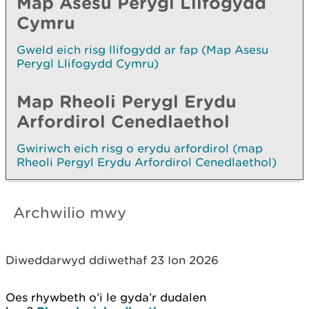
Map Asesu Perygl Llifogydd
Cymru
Gweld eich risg llifogydd ar fap (Map Asesu
Perygl Llifogydd Cymru)
Map Rheoli Perygl Erydu
Arfordirol Cenedlaethol
Gwiriwch eich risg o erydu arfordirol (map
Rheoli Pergyl Erydu Arfordirol Cenedlaethol)
Archwilio mwy
Diweddarwyd ddiwethaf 23 Ion 2026
Oes rhywbeth o’i le gyda’r dudalen