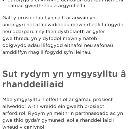
camau gweithredu a argymhellir
Gall y prosiectau hyn naill ai arwain yn
uniongyrchol at newidiadau mewn rheoli llifogydd
neu ddarparu'r sylfaen dystiolaeth ar gyfer
gweithredu yn y dyfodol mewn ymateb i
ddigwyddiadau llifogydd eithafol neu safonau
amddiffyn rhag llifogydd sy’n lleihau.
Sut rydym yn ymgysylltu â
rhanddeiliaid
Mae ymgysylltu’n effeithiol ar gamau prosiect
allweddol wrth wraidd ein gwaith prosiect
arfordirol. Rydym yn meithrin perthnasoedd ac yn
gweithio gyda’r gymuned leol a rhanddeiliaid i
wneud y canlynol: