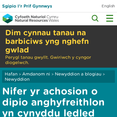
Sgipio I’r Prif Gynnwys
English
Dim cynnau tanau na
barbiciws yng nghefn
gwlad
Perygl tanau gwyllt. Gwiriwch y cyngor
diogelwch.
Hafan
Amdanom ni
Newyddion a blogiau
>
>
>
Newyddion
Nifer yr achosion o
dipio anghyfreithlon
yn cynyddu ledled