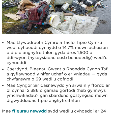
Mae Llywodraeth Cymru a Taclo Tipio Cymru
wedi cyhoeddi cynnydd o 14.7% mewn achosion
o dipio anghyfreithlon gyda dros 1,500 o
ddirwyon (hysbysiadau cosb benodedig) wedi'u
cyhoeddi
Caerdydd, Blaenau Gwent a Rhondda Cynon Taf
a gyflawnodd y nifer uchaf o erlyniadau — gyda
chyfanswm o 69 wedi'u cofnodi
Mae Cyngor Sir Casnewydd yn arwain y ffordd ar
ôl cynnal 2,386 o gamau gorfodi (heb gynnwys
ymchwiliadau), gan sbarduno gostyngiad mewn
digwyddiadau tipio anghyfreithlon
Mae
ffigurau newydd
sydd wedi’u cyhoeddi ar 24