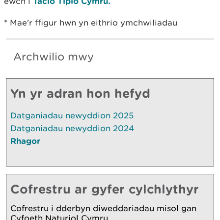
ewch i
Taclo Tipio Cymru.
* Mae'r ffigur hwn yn eithrio ymchwiliadau
Archwilio mwy
Yn yr adran hon hefyd
Datganiadau newyddion 2025
Datganiadau newyddion 2024
Rhagor
Cofrestru ar gyfer cylchlythyr
Cofrestru i dderbyn diweddariadau misol gan
Cyfoeth Naturiol Cymru