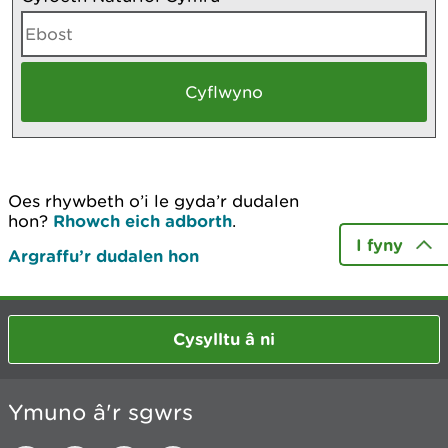
Oes rhywbeth o’i le gyda’r dudalen
hon?
Rhowch eich adborth
.
I fyny
Argraffu’r dudalen hon
Cysylltu â ni
Ymuno â'r sgwrs