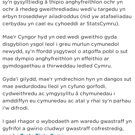
sy'n gysylltiedig â thipio anghyfreithlon ochr yn
ochr â rhedeg gweithrediadau wedi'u targedu yn
erbyn troseddwyr ailadroddus (nid yw atafaeliadau
cerbydau yn cael eu cyhoeddi ar StatsCymru).
Mae'r Cyngor hyd yn oed wedi gweithio gyda
disgyblion ysgol leol i greu murlun cymunedol
newydd, sy’n ffordd ysgytwol o atgoffa pobl o sut
mae dympio anghyfreithlon yn effeithio ar
gymdogaethau a thirweddau ledled Cymru.
Gyda'i gilydd, mae'r ymdrechion hyn yn dangos sut
mae awdurdodau lleol yn cyfuno gorfodi,
cydweithredu ac ymgysylltu â chymunedau i
amddiffyn eu cymunedau ac atal y rhai sy'n parhau
i'w difrodi.
I gael rhagor o wybodaeth am waredu gwastraff yn
gyfrifol a gwirio cludwyr gwastraff cofrestredig,