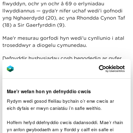
flwyddyn, ochr yn ochr â 69 o erlyniadau
llwyddiannus — gyda'r nifer uchaf wedi'i gofnodi
yng Nghaerdydd (20), ac yna Rhondda Cynon Taf
(18) a Sir Gaerfyrddin (9).
Mae'r mesurau gorfodi hyn wedi'u cynllunio i atal
troseddwyr a diogelu cymunedau.
Defnyddir hysbysiadau cosb benodedig ar gyfer
troseddau ar raddfa lai fel taflu sbwriel, mân
achosion o dipio anghyfreithlon a methu â gwirio
trwydded cludwr gwastraff, tra bod erlyniadau yn
targedu tipio anghyfreithlon ar raddfa fawr,
Mae'r wefan hon yn defnyddio cwcis
achosion ailadroddus neu fasnachol, yn ogystal â
Rydym wedi gosod ffeiliau bychain o’r enw cwcis ar
dympio gwastraff peryglus.
eich dyfais er mwyn caniatáu i’n safle weithio.
Mae'r adroddiad hefyd yn tynnu sylw at y ffaith
bod 71% o'r achosion o dipio anghyfreithlon a
Hoffem hefyd ddefnyddio cwcis dadansoddi. Mae’r rhain
gofnodwyd yn cynnwys gwastraff cartref.
yn anfon gwybodaeth am y ffordd y caiff ein safle ei