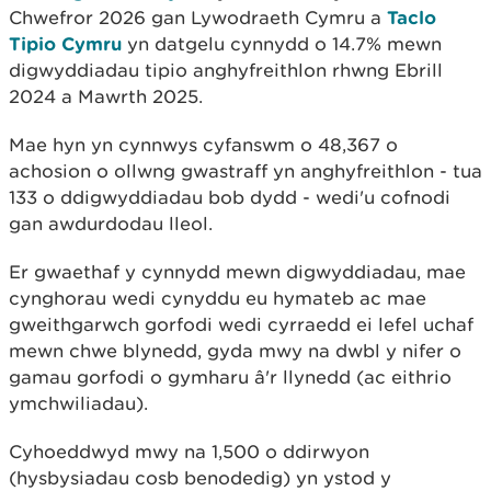
Chwefror 2026 gan Lywodraeth Cymru a
Taclo
Tipio Cymru
yn datgelu cynnydd o 14.7% mewn
digwyddiadau tipio anghyfreithlon rhwng Ebrill
2024 a Mawrth 2025.
Mae hyn yn cynnwys cyfanswm o 48,367 o
achosion o ollwng gwastraff yn anghyfreithlon - tua
133 o ddigwyddiadau bob dydd - wedi'u cofnodi
gan awdurdodau lleol.
Er gwaethaf y cynnydd mewn digwyddiadau, mae
cynghorau wedi cynyddu eu hymateb ac mae
gweithgarwch gorfodi wedi cyrraedd ei lefel uchaf
mewn chwe blynedd, gyda mwy na dwbl y nifer o
gamau gorfodi o gymharu â'r llynedd (ac eithrio
ymchwiliadau).
Cyhoeddwyd mwy na 1,500 o ddirwyon
(hysbysiadau cosb benodedig) yn ystod y