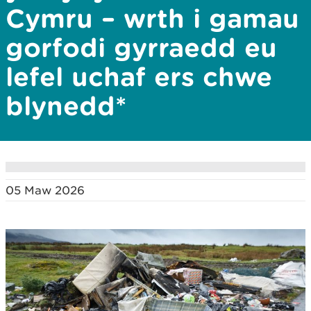
Cymru – wrth i gamau
gorfodi gyrraedd eu
lefel uchaf ers chwe
blynedd*
05 Maw 2026