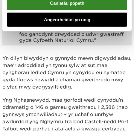
Caniatáu popeth
drethdalwyr, ac yn tanseilio cymunedau.
"Helpwch i gadw'ch cymuned leol yn lân —
Angenrheidiol yn unig
os ydych chi'n talu rhywun i fynd â'ch
gwastraff i ffwrdd, gwiriwch bob amser
fod ganddynt drwydded cludwr gwastraff
gyda Cyfoeth Naturiol Cymru."
Yn dilyn blwyddyn o gynnydd mewn digwyddiadau,
mae'r adroddiad yn tynnu sylw at sut mae
cynghorau ledled Cymru yn cynyddu eu hymateb
gyda ffocws newydd a chamau gweithredu mwy
clyfar, mwy cydgysylltiedig.
Yng Nghasnewydd, mae gorfodi wedi cynyddu'n
ddramatig o 146 o gamau gweithredu i 2,386 (heb
gynnwys ymchwiliadau) – yr uchaf o unrhyw
awdurdod yng Nghymru tra bod Castell-nedd Port
Talbot wedi parhau i atafaelu a gwasgu cerbydau