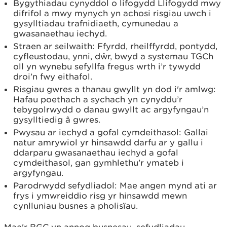
Bygythiadau cynyddol o lifogydd Llifogydd mwy
difrifol a mwy mynych yn achosi risgiau uwch i
gysylltiadau trafnidiaeth, cymunedau a
gwasanaethau iechyd.
Straen ar seilwaith: Ffyrdd, rheilffyrdd, pontydd,
cyfleustodau, ynni, dŵr, bwyd a systemau TGCh
oll yn wynebu sefyllfa fregus wrth i’r tywydd
droi’n fwy eithafol.
Risgiau gwres a thanau gwyllt yn dod i'r amlwg:
Hafau poethach a sychach yn cynyddu’r
tebygolrwydd o danau gwyllt ac argyfyngau’n
gysylltiedig â gwres.
Pwysau ar iechyd a gofal cymdeithasol: Gallai
natur amrywiol yr hinsawdd darfu ar y gallu i
ddarparu gwasanaethau iechyd a gofal
cymdeithasol, gan gymhlethu’r ymateb i
argyfyngau.
Parodrwydd sefydliadol: Mae angen mynd ati ar
frys i ymwreiddio risg yr hinsawdd mewn
cynlluniau busnes a pholisïau.
Mae'r BGC yn annog busnesau, sefydliadau