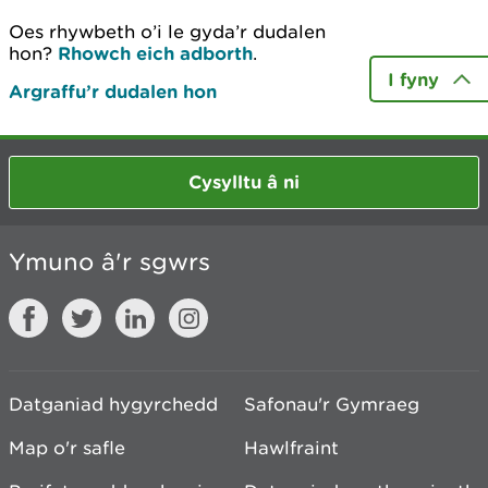
Oes rhywbeth o’i le gyda’r dudalen
hon?
Rhowch eich adborth
.
I fyny
Argraffu’r dudalen hon
Cysylltu â ni
Ymuno â'r sgwrs
Datganiad hygyrchedd
Safonau'r Gymraeg
Map o'r safle
Hawlfraint