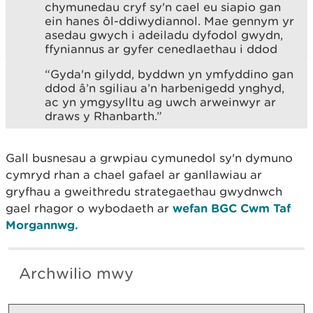
chymunedau cryf sy'n cael eu siapio gan
ein hanes ôl-ddiwydiannol. Mae gennym yr
asedau gwych i adeiladu dyfodol gwydn,
ffyniannus ar gyfer cenedlaethau i ddod
“Gyda'n gilydd, byddwn yn ymfyddino gan
ddod â’n sgiliau a’n harbenigedd ynghyd,
ac yn ymgysylltu ag uwch arweinwyr ar
draws y Rhanbarth.”
Gall busnesau a grwpiau cymunedol sy'n dymuno
cymryd rhan a chael gafael ar ganllawiau ar
gryfhau a gweithredu strategaethau gwydnwch
gael rhagor o wybodaeth ar
wefan BGC Cwm Taf
Morgannwg.
Archwilio mwy