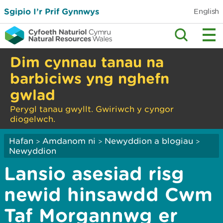
Sgipio I’r Prif Gynnwys
English
Dim cynnau tanau na
barbiciws yng nghefn
gwlad
Perygl tanau gwyllt. Gwiriwch y cyngor
diogelwch.
Hafan
Amdanom ni
Newyddion a blogiau
>
>
>
Newyddion
Lansio asesiad risg
newid hinsawdd Cwm
Taf Morgannwg er