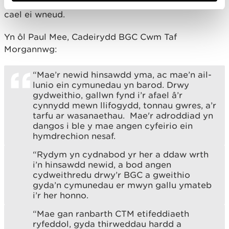
adroddiad blynyddol yn amlinellu'r cynnydd sy'n
cael ei wneud.
Yn ôl Paul Mee, Cadeirydd BGC Cwm Taf
Morgannwg:
“Mae’r newid hinsawdd yma, ac mae’n ail-
lunio ein cymunedau yn barod. Drwy
gydweithio, gallwn fynd i’r afael â’r
cynnydd mewn llifogydd, tonnau gwres, a’r
tarfu ar wasanaethau. Mae'r adroddiad yn
dangos i ble y mae angen cyfeirio ein
hymdrechion nesaf.
“Rydym yn cydnabod yr her a ddaw wrth
i’n hinsawdd newid, a bod angen
cydweithredu drwy’r BGC a gweithio
gyda’n cymunedau er mwyn gallu ymateb
i’r her honno.
“Mae gan ranbarth CTM etifeddiaeth
ryfeddol, gyda thirweddau hardd a