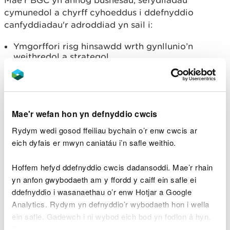
cymunedol a chyrff cyhoeddus i ddefnyddio
canfyddiadau'r adroddiad yn sail i:
Ymgorffori risg hinsawdd wrth gynllunio’n
weithredol a strategol.
Cryfhau cydweithrediad â phartneriaid, cyllidwyr
a llunwyr polisi.
Meithrin cymunedau a gwasanaethau gwydn
drwy weithredu ar y cyd.
Mae'r wefan hon yn defnyddio cwcis
Mae'r adroddiad llawn ar gael ar wefan BGC
Cwm
Rydym wedi gosod ffeiliau bychain o’r enw cwcis ar
Taf Morgannwg
.
eich dyfais er mwyn caniatáu i’n safle weithio.
Bydd partneriaid y BGC a rhanddeiliaid ehangach
Hoffem hefyd ddefnyddio cwcis dadansoddi. Mae’r rhain
yn defnyddio'r adnodd hwn i greu dull integredig o
yn anfon gwybodaeth am y ffordd y caiff ein safle ei
wella ac adeiladu ar wydnwch cymunedau a
ddefnyddio i wasanaethau o’r enw Hotjar a Google
gwasanaethau. Crëwyd y grwpiau tasg i
Analytics. Rydym yn defnyddio’r wybodaeth hon i wella
ganolbwyntio ar y blaenoriaethau canlynol:
ein safle. Gadewch i ni wybod eich bod yn fodlon â hyn.
Byddwn yn defnyddio cwci i gadw eich dewis.
Cymunedau sy’n gwrthsefyll yr hinsawdd
—