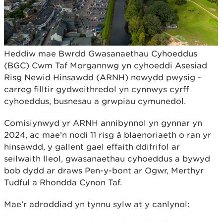
Heddiw mae Bwrdd Gwasanaethau Cyhoeddus
(BGC) Cwm Taf Morgannwg yn cyhoeddi Asesiad
Risg Newid Hinsawdd (ARNH) newydd pwysig -
carreg filltir gydweithredol yn cynnwys cyrff
cyhoeddus, busnesau a grwpiau cymunedol.
Comisiynwyd yr ARNH annibynnol yn gynnar yn
2024, ac mae’n nodi 11 risg â blaenoriaeth o ran yr
hinsawdd, y gallent gael effaith ddifrifol ar
seilwaith lleol, gwasanaethau cyhoeddus a bywyd
bob dydd ar draws Pen-y-bont ar Ogwr, Merthyr
Tudful a Rhondda Cynon Taf.
Mae’r adroddiad yn tynnu sylw at y canlynol: