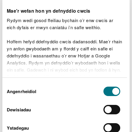
yma
, neu edrychwch ar ein tudalennau gwe sy'n
Mae'r wefan hon yn defnyddio cwcis
llawn gweithgareddau a syniadau dysgu
trawsgwricwlaidd
yma
.
Rydym wedi gosod ffeiliau bychain o’r enw cwcis ar
eich dyfais er mwyn caniatáu i’n safle weithio.
Mae hefyd gennym ni amrywiaeth o fideos byr i
brocio’ch dychymyg ac i roi ychydig o
Hoffem hefyd ddefnyddio cwcis dadansoddi. Mae’r rhain
ysbrydoliaeth i chi:
yn anfon gwybodaeth am y ffordd y caiff ein safle ei
ddefnyddio i wasanaethau o’r enw Hotjar a Google
Tyrau cerrig
Analytics. Rydym yn defnyddio’r wybodaeth hon i wella
ein safle. Gadewch i ni wybod eich bod yn fodlon â hyn.
Creu abwydfa
Byddwn yn defnyddio cwci i gadw eich dewis.
Clwyddau bach natur
Dewis
Gellir
darllen mwy am ein cwcis
cyn i chi ddewis.
Angenrheidiol
Caniatâd
Darluniau mawr naturiol
Dewisiadau
Saffari creaduriaid bychan
Helfa’r chwilotwyr
Ystadegau