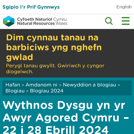
Sgipio I’r Prif Gynnwys
English
Dim cynnau tanau na
barbiciws yng nghefn
gwlad
Perygl tanau gwyllt. Gwiriwch y cyngor
diogelwch.
Hafan
Amdanom ni
Newyddion a blogiau
>
>
>
Blogiau
Blogiau 2024
>
Wythnos Dysgu yn yr
Awyr Agored Cymru –
22 i 28 Ebrill 2024