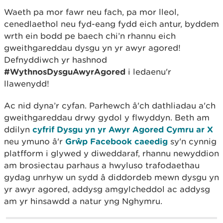
Waeth pa mor fawr neu fach, pa mor lleol,
cenedlaethol neu fyd-eang fydd eich antur, byddem
wrth ein bodd pe baech chi’n rhannu eich
gweithgareddau dysgu yn yr awyr agored!
Defnyddiwch yr hashnod
#WythnosDysguAwyrAgored
i ledaenu'r
llawenydd!
Ac nid dyna’r cyfan. Parhewch â'ch dathliadau a'ch
gweithgareddau drwy gydol y flwyddyn. Beth am
ddilyn
cyfrif Dysgu yn yr Awyr Agored Cymru ar X
neu ymuno â'r
Grŵp Facebook caeedig
sy'n cynnig
platfform i glywed y diweddaraf, rhannu newyddion
am brosiectau parhaus a hwyluso trafodaethau
gydag unrhyw un sydd â diddordeb mewn dysgu yn
yr awyr agored, addysg amgylcheddol ac addysg
am yr hinsawdd a natur yng Nghymru.