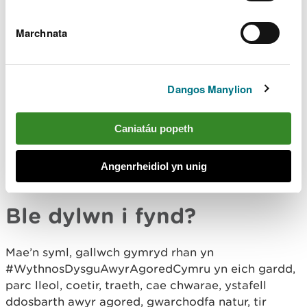
Cerdded yn droednoeth
Marchnata
Antur dysgu awyr agored trwy lyfrau
Cofiwch ofalu am ein hamgylchedd naturiol
gwerthfawr ac ymddwyn yn gyfrifol wrth fwynhau
Dangos Manylion
treulio amser yn yr amgylchedd naturiol, dilynwch
God Cefn Gwlad Cymru
.
Caniatáu popeth
Gallwch weld y rhaglen ddigwyddiadau ac
adnoddau ar gyfer gweithgareddau ar wefan
Angenrheidiol yn unig
Cyngor Cymru ar gyfer Dysgu yn yr Awyr Agored
Ble dylwn i fynd?
Mae’n syml, gallwch gymryd rhan yn
#WythnosDysguAwyrAgoredCymru yn eich gardd,
parc lleol, coetir, traeth, cae chwarae, ystafell
ddosbarth awyr agored, gwarchodfa natur, tir