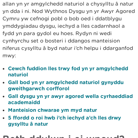
allan yn yr amgylchedd naturiol a chysylltu â natur
yn dda i ni. Nod Wythnos Dysgu yn yr Awyr Agored
Cymru yw cefnogi pobl o bob oed i ddatblygu
ymddygiadau dysgu, iechyd a lles cadarnhaol a
fydd yn para gydol eu hoes. Rydyn ni wedi
cynhyrchu set o bosteri i ddangos manteision
niferus cysylltu â byd natur i’ch helpu i ddarganfod
mwy:
Cewch fuddion lles trwy fod yn yr amgylchedd
naturiol
Gall bod yn yr amgylchedd naturiol gynyddu
gweithgarwch corfforol
Gall dysgu yn yr awyr agored wella cyrhaeddiad
academaidd
Manteision chwarae ym myd natur
5 ffordd o roi hwb i’ch iechyd a’ch lles drwy
gysylltu â natur