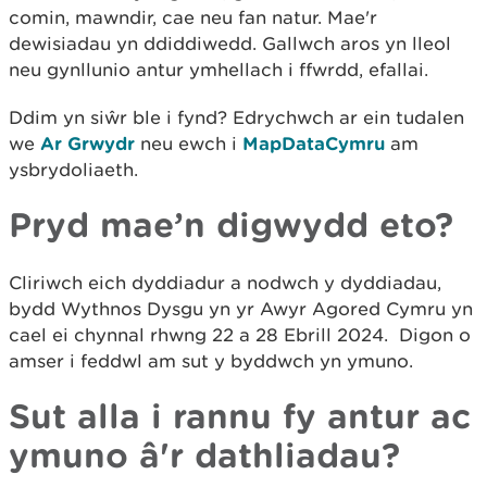
comin, mawndir, cae neu fan natur. Mae'r
dewisiadau yn ddiddiwedd. Gallwch aros yn lleol
neu gynllunio antur ymhellach i ffwrdd, efallai.
Ddim yn siŵr ble i fynd? Edrychwch ar ein tudalen
we
Ar Grwydr
neu ewch i
MapDataCymru
am
ysbrydoliaeth.
Pryd mae’n digwydd eto?
Cliriwch eich dyddiadur a nodwch y dyddiadau,
bydd Wythnos Dysgu yn yr Awyr Agored Cymru yn
cael ei chynnal rhwng 22 a 28 Ebrill 2024. Digon o
amser i feddwl am sut y byddwch yn ymuno.
Sut alla i rannu fy antur ac
ymuno â'r dathliadau?