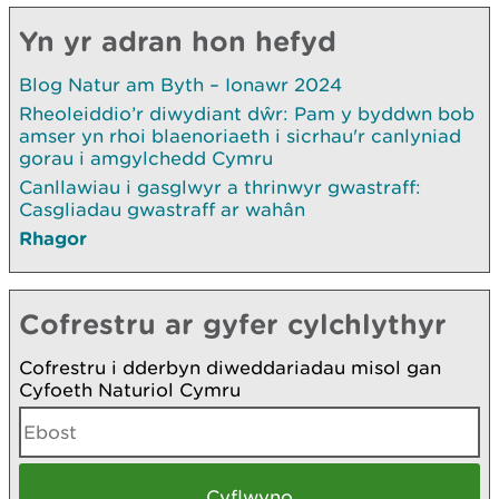
Yn yr adran hon hefyd
Blog Natur am Byth – Ionawr 2024
Rheoleiddio’r diwydiant dŵr: Pam y byddwn bob
amser yn rhoi blaenoriaeth i sicrhau'r canlyniad
gorau i amgylchedd Cymru
Canllawiau i gasglwyr a thrinwyr gwastraff:
Casgliadau gwastraff ar wahân
Rhagor
Cofrestru ar gyfer cylchlythyr
Cofrestru i dderbyn diweddariadau misol gan
Cyfoeth Naturiol Cymru