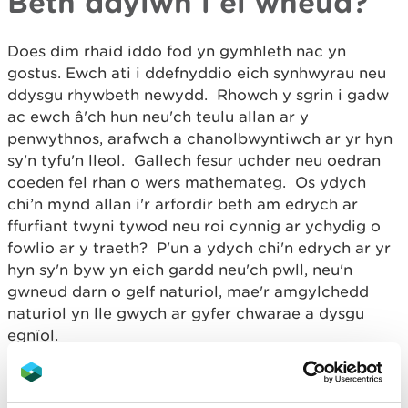
Beth ddylwn i ei wneud?
Does dim rhaid iddo fod yn gymhleth nac yn
gostus. Ewch ati i ddefnyddio eich synhwyrau neu
ddysgu rhywbeth newydd. Rhowch y sgrin i gadw
ac ewch â'ch hun neu'ch teulu allan ar y
penwythnos, arafwch a chanolbwyntiwch ar yr hyn
sy'n tyfu'n lleol. Gallech fesur uchder neu oedran
coeden fel rhan o wers mathemateg. Os ydych
chi’n mynd allan i'r arfordir beth am edrych ar
ffurfiant twyni tywod neu roi cynnig ar ychydig o
fowlio ar y traeth? P'un a ydych chi'n edrych ar yr
hyn sy'n byw yn eich gardd neu'ch pwll, neu'n
gwneud darn o gelf naturiol, mae'r amgylchedd
naturiol yn lle gwych ar gyfer chwarae a dysgu
egnïol.
Edrychwch ar ein syniadau syml sy'n addas i
deuluoedd ar gyfer gweithgareddau, sydd ar gael