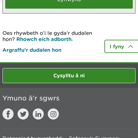
Oes rhywbeth o’i le gyda’r dudalen
hon?
Rhowch eich adborth
.
I fyny
Argraffu’r dudalen hon
Cysylltu â ni
Ymuno â'r sgwrs