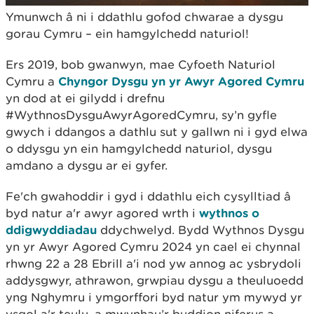
Ymunwch â ni i ddathlu gofod chwarae a dysgu
gorau Cymru – ein hamgylchedd naturiol!
Ers 2019, bob gwanwyn, mae Cyfoeth Naturiol
Cymru a
Chyngor Dysgu yn yr Awyr Agored Cymru
yn dod at ei gilydd i drefnu
#WythnosDysguAwyrAgoredCymru, sy’n gyfle
gwych i ddangos a dathlu sut y gallwn ni i gyd elwa
o ddysgu yn ein hamgylchedd naturiol, dysgu
amdano a dysgu ar ei gyfer.
Fe'ch gwahoddir i gyd i ddathlu eich cysylltiad â
byd natur a'r awyr agored wrth i
wythnos o
ddigwyddiadau
ddychwelyd. Bydd Wythnos Dysgu
yn yr Awyr Agored Cymru 2024 yn cael ei chynnal
rhwng 22 a 28 Ebrill a'i nod yw annog ac ysbrydoli
addysgwyr, athrawon, grwpiau dysgu a theuluoedd
yng Nghymru i ymgorffori byd natur ym mywyd yr
ysgol a'r teulu, a mwynhau’r buddion niferus a