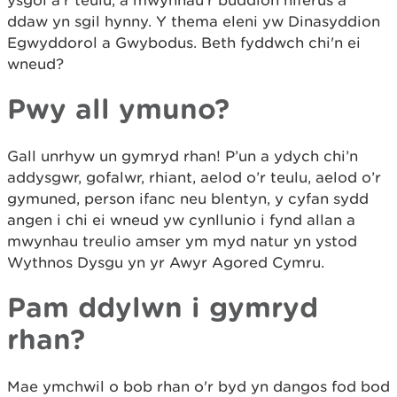
ddaw yn sgil hynny. Y thema eleni yw Dinasyddion
Egwyddorol a Gwybodus. Beth fyddwch chi'n ei
wneud?
Pwy all ymuno?
Gall unrhyw un gymryd rhan! P’un a ydych chi’n
addysgwr, gofalwr, rhiant, aelod o’r teulu, aelod o’r
gymuned, person ifanc neu blentyn, y cyfan sydd
angen i chi ei wneud yw cynllunio i fynd allan a
mwynhau treulio amser ym myd natur yn ystod
Wythnos Dysgu yn yr Awyr Agored Cymru.
Pam ddylwn i gymryd
rhan?
Mae ymchwil o bob rhan o'r byd yn dangos fod bod