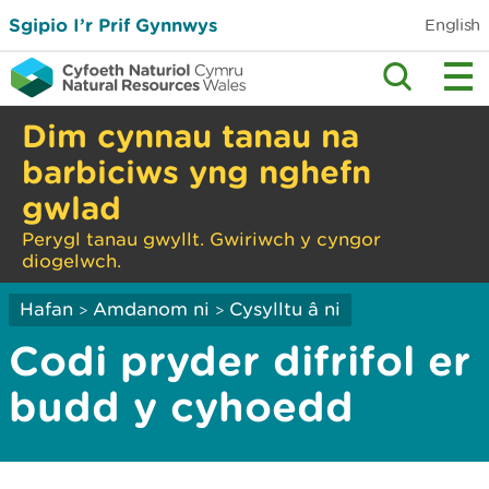
Sgipio I’r Prif Gynnwys
English
Dim cynnau tanau na
barbiciws yng nghefn
gwlad
Perygl tanau gwyllt. Gwiriwch y cyngor
diogelwch.
Hafan
Amdanom ni
Cysylltu â ni
>
>
Codi pryder difrifol er
budd y cyhoedd