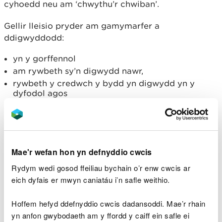
cyhoedd neu am ‘chwythu’r chwiban’.
Gellir lleisio pryder am gamymarfer a
ddigwyddodd:
yn y gorffennol
am rywbeth sy’n digwydd nawr,
rywbeth y credwch y bydd yn digwydd yn y
dyfodol agos
Dylech allu dangos fod sail resymol dros eich
pryder a dylech gynnwys cymaint o dystiolaeth
ategol ag sydd bosibl.
Mae'r wefan hon yn defnyddio cwcis
Efallai y byddwch hefyd yn ei chael yn haws lleisio
Rydym wedi gosod ffeiliau bychain o’r enw cwcis ar
pryder ar y cyd os oes dau neu fwy ohonoch yn
eich dyfais er mwyn caniatáu i’n safle weithio.
rhannu’r un pryder.
Hoffem hefyd ddefnyddio cwcis dadansoddi. Mae’r rhain
Rhowch wybod ar-lein
yn anfon gwybodaeth am y ffordd y caiff ein safle ei