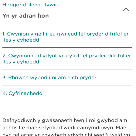
Hepgor dolenni llywio
Yn yr adran hon
Cwynion y gellir eu gwneud fel pryder difrifol er
lles y cyhoedd
Cwynion nad ydynt yn cyfrif fel pryder difrifol er
lles y cyhoedd
Rhowch wybod i ni am eich pryder
Cyfrinachedd
Defnyddiwch y gwasanaeth hwn i roi gwybod am
achos lle mae sefydliad wedi camymddwyn. Mae
hyn fel arfer yn rhywbeth ydych chi wedi'i weld yn