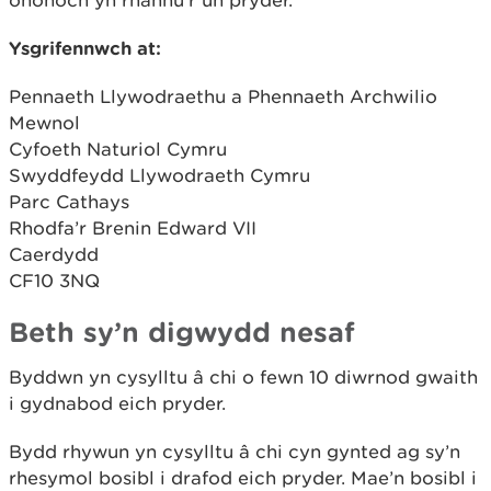
ohonoch yn rhannu’r un pryder.
Ysgrifennwch at:
Pennaeth Llywodraethu a Phennaeth Archwilio
Mewnol
Cyfoeth Naturiol Cymru
Swyddfeydd Llywodraeth Cymru
Parc Cathays
Rhodfa’r Brenin Edward VII
Caerdydd
CF10 3NQ
Beth sy’n digwydd nesaf
Byddwn yn cysylltu â chi o fewn 10 diwrnod gwaith
i gydnabod eich pryder.
Bydd rhywun yn cysylltu â chi cyn gynted ag sy’n
rhesymol bosibl i drafod eich pryder. Mae’n bosibl i