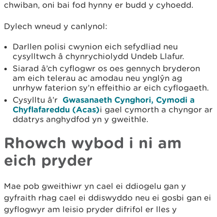
chwiban, oni bai fod hynny er budd y cyhoedd.
Dylech wneud y canlynol:
Darllen polisi cwynion eich sefydliad neu
cysylltwch â chynrychiolydd Undeb Llafur.
Siarad â’ch cyflogwr os oes gennych bryderon
am eich telerau ac amodau neu ynglŷn ag
unrhyw faterion sy’n effeithio ar eich cyflogaeth.
Cysylltu â’r
Gwasanaeth Cynghori, Cymodi a
Chyflafareddu (Acas)
i gael cymorth a chyngor ar
ddatrys anghydfod yn y gweithle.
Rhowch wybod i ni am
eich pryder
Mae pob gweithiwr yn cael ei ddiogelu gan y
gyfraith rhag cael ei ddiswyddo neu ei gosbi gan ei
gyflogwyr am leisio pryder difrifol er lles y