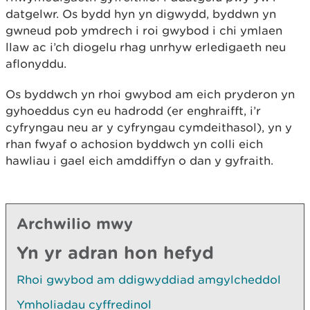
datgelwr. Os bydd hyn yn digwydd, byddwn yn
gwneud pob ymdrech i roi gwybod i chi ymlaen
llaw ac i’ch diogelu rhag unrhyw erledigaeth neu
aflonyddu.
Os byddwch yn rhoi gwybod am eich pryderon yn
gyhoeddus cyn eu hadrodd (er enghraifft, i’r
cyfryngau neu ar y cyfryngau cymdeithasol), yn y
rhan fwyaf o achosion byddwch yn colli eich
hawliau i gael eich amddiffyn o dan y gyfraith.
Archwilio mwy
Yn yr adran hon hefyd
Rhoi gwybod am ddigwyddiad amgylcheddol
Ymholiadau cyffredinol