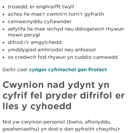
trosedd, er enghraifft twyll
achos lle mae’r cwmni’n torri’r gyfraith
camweinyddu cyfiawnder
sefyllfa lle mae iechyd neu ddiogelwch rhywun
mewn perygl
difrod i’r amgylchedd
ymddygiad amhriodol neu anfoesol
os credwch fod rhywun yn cuddio camwedd
Gellir cael
cyngor cyfrinachol gan Protect
Cwynion nad ydynt yn
cyfrif fel pryder difrifol er
lles y cyhoedd
Nid yw cwynion personol (bwlio, aflonyddu,
gwahaniaethu) yn dod o dan gyfraith chwythu’r