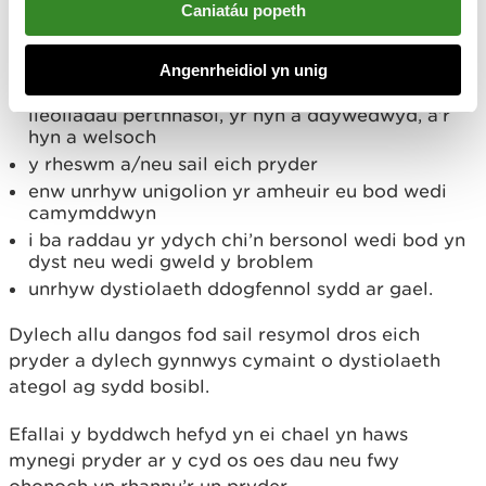
Caniatáu popeth
Dylech amlinellu’r canlynol:
Angenrheidiol yn unig
natur, cefndir a’r hanes y tu ôl i’ch pryder, gan
ddarparu unrhyw enwau, dyddiadau, amseroedd,
lleoliadau perthnasol, yr hyn a ddywedwyd, a’r
hyn a welsoch
y rheswm a/neu sail eich pryder
enw unrhyw unigolion yr amheuir eu bod wedi
camymddwyn
i ba raddau yr ydych chi’n bersonol wedi bod yn
dyst neu wedi gweld y broblem
unrhyw dystiolaeth ddogfennol sydd ar gael.
Dylech allu dangos fod sail resymol dros eich
pryder a dylech gynnwys cymaint o dystiolaeth
ategol ag sydd bosibl.
Efallai y byddwch hefyd yn ei chael yn haws
mynegi pryder ar y cyd os oes dau neu fwy