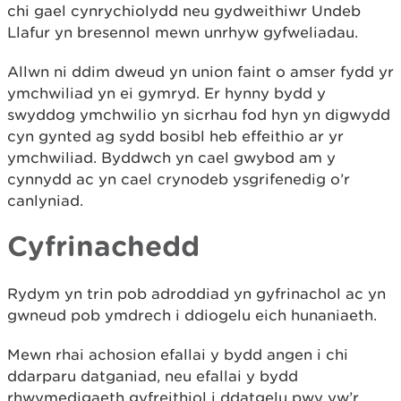
chi gael cynrychiolydd neu gydweithiwr Undeb
Llafur yn bresennol mewn unrhyw gyfweliadau.
Allwn ni ddim dweud yn union faint o amser fydd yr
ymchwiliad yn ei gymryd. Er hynny bydd y
swyddog ymchwilio yn sicrhau fod hyn yn digwydd
cyn gynted ag sydd bosibl heb effeithio ar yr
ymchwiliad. Byddwch yn cael gwybod am y
cynnydd ac yn cael crynodeb ysgrifenedig o’r
canlyniad.
Cyfrinachedd
Rydym yn trin pob adroddiad yn gyfrinachol ac yn
gwneud pob ymdrech i ddiogelu eich hunaniaeth.
Mewn rhai achosion efallai y bydd angen i chi
ddarparu datganiad, neu efallai y bydd
rhwymedigaeth gyfreithiol i ddatgelu pwy yw’r