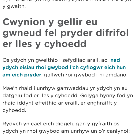
y gwaith.
Cwynion y gellir eu
gwneud fel pryder difrifol
er lles y cyhoedd
Os ydych yn gweithio i sefydliad arall, ac
nad
ydych eisiau rhoi gwybod i’ch cyflogwr eich hun
am eich pryder
, gallwch roi gwybod i ni amdano.
Mae’n rhaid i unrhyw gamweddau yr ydych yn eu
datgelu fod er lles y cyhoedd. Golyga hynny fod yn
rhaid iddynt effeithio ar eraill, er enghraifft y
cyhoedd.
Rydych yn cael eich diogelu gan y gyfraith os
ydych yn rhoi gwybod am unrhyw un o’r canlynol: