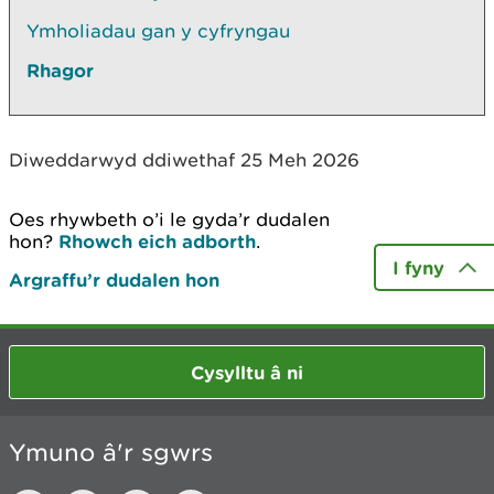
Ymholiadau gan y cyfryngau
Rhagor
Diweddarwyd ddiwethaf 25 Meh 2026
Oes rhywbeth o’i le gyda’r dudalen
hon?
Rhowch eich adborth
.
I fyny
Argraffu’r dudalen hon
Cysylltu â ni
Ymuno â'r sgwrs