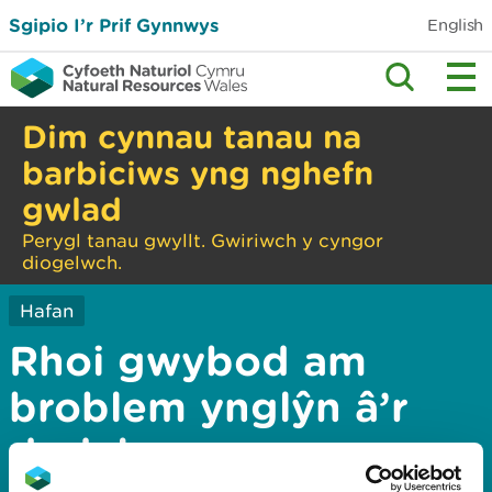
Sgipio I’r Prif Gynnwys
English
Dim cynnau tanau na
barbiciws yng nghefn
gwlad
Perygl tanau gwyllt. Gwiriwch y cyngor
diogelwch.
Hafan
Rhoi gwybod am
broblem ynglŷn â’r
dudalen