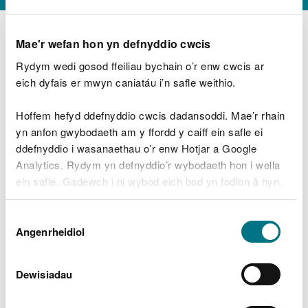
Mae'r wefan hon yn defnyddio cwcis
Rydym wedi gosod ffeiliau bychain o’r enw cwcis ar
D
y
eich dyfais er mwyn caniatáu i’n safle weithio.
Beth oeddech chi’n wneud?
w
e
Hoffem hefyd ddefnyddio cwcis dadansoddi. Mae’r rhain
d
yn anfon gwybodaeth am y ffordd y caiff ein safle ei
w
Peidiwch â chynnwys gwybodaeth bersonol neu
ddefnyddio i wasanaethau o’r enw Hotjar a Google
c
ariannol
h
Analytics. Rydym yn defnyddio’r wybodaeth hon i wella
w
ein safle. Gadewch i ni wybod eich bod yn fodlon â hyn.
r
Byddwn yn defnyddio cwci i gadw eich dewis.
t
Beth oedd yn mynd o’i le?
Dewis
h
Gellir
darllen mwy am ein cwcis
cyn i chi ddewis.
Angenrheidiol
y
Caniatâd
m
a
m
Dewisiadau
e
i