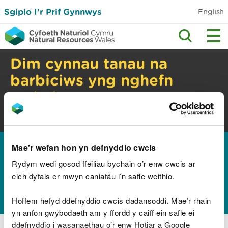
Sgipio I’r Prif Gynnwys
English
Dim cynnau tanau na
barbiciws yng nghefn
gwlad
Perygl tanau gwyllt. Gwiriwch y cyngor
diogelwch.
Hafan
Mae'r wefan hon yn defnyddio cwcis
Diolch i chi am eich
Rydym wedi gosod ffeiliau bychain o’r enw cwcis ar
eich dyfais er mwyn caniatáu i’n safle weithio.
adborth
Hoffem hefyd ddefnyddio cwcis dadansoddi. Mae’r rhain
yn anfon gwybodaeth am y ffordd y caiff ein safle ei
ddefnyddio i wasanaethau o’r enw Hotjar a Google