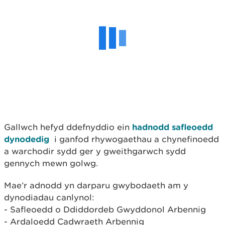
Gallwch hefyd ddefnyddio ein
hadnodd safleoedd
dynodedig
i ganfod rhywogaethau a chynefinoedd
a warchodir sydd ger y gweithgarwch sydd
gennych mewn golwg.
Mae’r adnodd yn darparu gwybodaeth am y
dynodiadau canlynol:
- Safleoedd o Ddiddordeb Gwyddonol Arbennig
- Ardaloedd Cadwraeth Arbennig