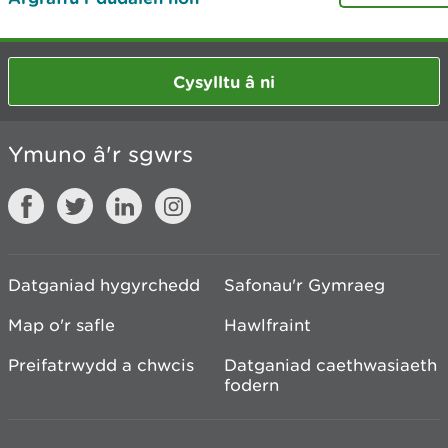
Cysylltu â ni
Ymuno â'r sgwrs
Datganiad hygyrchedd
Safonau'r Gymraeg
Map o'r safle
Hawlfraint
Preifatrwydd a chwcis
Datganiad caethwasiaeth
fodern