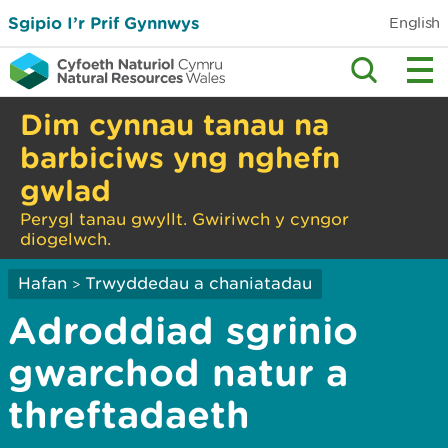
Sgipio I’r Prif Gynnwys
English
Dim cynnau tanau na
barbiciws yng nghefn
gwlad
Perygl tanau gwyllt. Gwiriwch y cyngor
diogelwch.
Hafan
Trwyddedau a chaniatadau
>
Adroddiad sgrinio
gwarchod natur a
threftadaeth