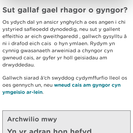
Sut gallaf gael rhagor o gyngor?
Os ydych dal yn ansicr ynghylch a oes angen i chi
ystyried safleoedd dynodedig, neu sut y gallent
effeithio ar eich gweithgaredd , gallwch gysylltu â
ni i drafod eich cais o hyn ymlaen. Rydym yn
cynnig gwasanaeth arweiniad a chyngor cyn
gwneud cais, ar gyfer yr holl geisiadau am
drwyddedau.
Gallwch siarad â’ch swyddog cydymffurfio lleol os
oes gennych un, neu
wneud cais am gyngor cyn
ymgeisio ar-lein
.
Archwilio mwy
Yn yr adran hon hefyd