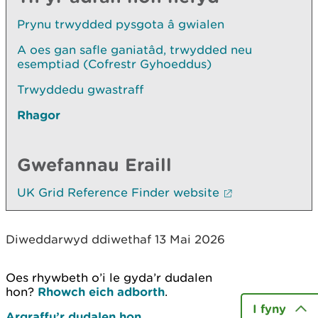
Prynu trwydded pysgota â gwialen
A oes gan safle ganiatâd, trwydded neu
esemptiad (Cofrestr Gyhoeddus)
Trwyddedu gwastraff
Rhagor
Gwefannau Eraill
UK Grid Reference Finder website
Diweddarwyd ddiwethaf 13 Mai 2026
Oes rhywbeth o’i le gyda’r dudalen
hon?
Rhowch eich adborth
.
I fyny
Argraffu’r dudalen hon