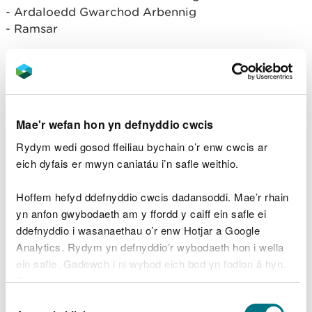
- Ardaloedd Gwarchod Arbennig
- Ramsar
Sut i ddefnyddio’r offeryn?
Gallwch wneud chwiliad drwy ddefnyddio enw’r
safle dynodedig neu’r sir lle mae eich
gweithgarwch yn cael ei gynnal, a’r math o
Mae'r wefan hon yn defnyddio cwcis
ddynodiad.
Rydym wedi gosod ffeiliau bychain o’r enw cwcis ar
eich dyfais er mwyn caniatáu i’n safle weithio.
Mae’n bwysig cofio bod pellteroedd sgrinio ar
gyfer ceisiadau am drwyddedau yn cael eu cymryd
Hoffem hefyd ddefnyddio cwcis dadansoddi. Mae’r rhain
o ffin y safle/gweithgaredd arfaethedig, ac nid y
yn anfon gwybodaeth am y ffordd y caiff ein safle ei
canolbwynt.
ddefnyddio i wasanaethau o’r enw Hotjar a Google
Analytics. Rydym yn defnyddio’r wybodaeth hon i wella
Sut all y wybodaeth fod o
ein safle. Gadewch i ni wybod eich bod yn fodlon â hyn.
gymorth i mi?
Byddwn yn defnyddio cwci i gadw eich dewis.
Dewis
Os ydych yn gwneud cais am drwydded bwrpasol,