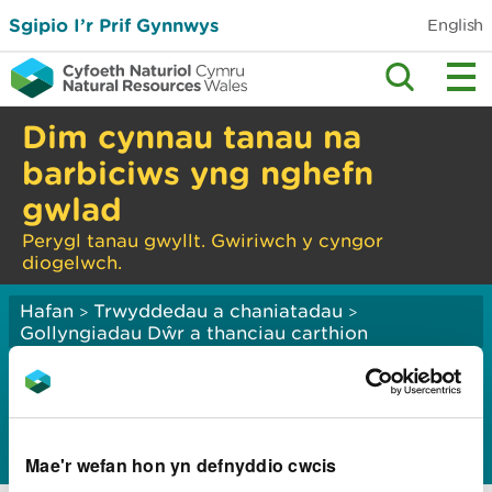
Sgipio I’r Prif Gynnwys
English
Dim cynnau tanau na
barbiciws yng nghefn
gwlad
Perygl tanau gwyllt. Gwiriwch y cyngor
diogelwch.
Hafan
Trwyddedau a chaniatadau
>
>
Gollyngiadau Dŵr a thanciau carthion
Gollyngiadau cwmni
dŵr
Mae'r wefan hon yn defnyddio cwcis