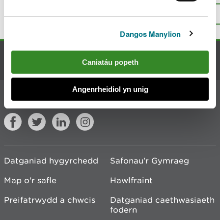
hon?
Rhowch eich adborth
.
I fyny
Argraffu’r dudalen hon
Dangos Manylion
Cysylltu â ni
Caniatáu popeth
Angenrheidiol yn unig
Ymuno â'r sgwrs
Datganiad hygyrchedd
Safonau'r Gymraeg
Map o'r safle
Hawlfraint
Preifatrwydd a chwcis
Datganiad caethwasiaeth
fodern