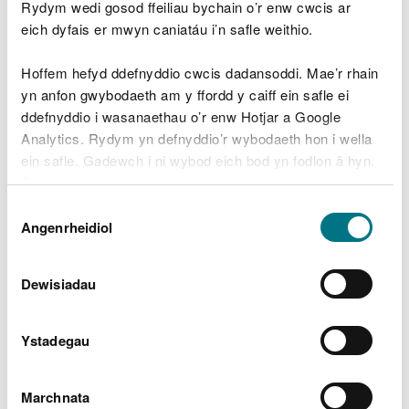
Trwyddedau ar gyfer gollyngiadau cwmnïau
Rydym wedi gosod ffeiliau bychain o’r enw cwcis ar
dŵr o Orlif Carthffosiaeth Cyfunol (CSO)
eich dyfais er mwyn caniatáu i’n safle weithio.
Trwyddedau ar gyfer gollyngiadau o
Hoffem hefyd ddefnyddio cwcis dadansoddi. Mae’r rhain
rwydweithiau carthffosiaeth cwmnïau dŵr
yn anfon gwybodaeth am y ffordd y caiff ein safle ei
Trwyddedau ar gyfer gollyngiadau brys o
ddefnyddio i wasanaethau o’r enw Hotjar a Google
orsafoedd pwmpio carthffosydd budr
Analytics. Rydym yn defnyddio’r wybodaeth hon i wella
ein safle. Gadewch i ni wybod eich bod yn fodlon â hyn.
Ganiatâd Deddf y
Byddwn yn defnyddio cwci i gadw eich dewis.
Dewis
Diwydiant Dŵr
Gellir
darllen mwy am ein cwcis
cyn i chi ddewis.
Angenrheidiol
Caniatâd
Gwneud cais am ganiatâd Deddf y
Diwydiant Dŵr
Dewisiadau
Sut i dalu am eich ganiatâd Deddf y
Diwydiant Dŵr
Ystadegau
Oes rhywbeth o’i le gyda’r dudalen
Marchnata