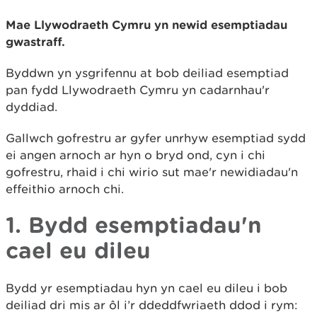
Mae Llywodraeth Cymru yn newid esemptiadau
gwastraff.
Byddwn yn ysgrifennu at bob deiliad esemptiad
pan fydd Llywodraeth Cymru yn cadarnhau'r
dyddiad.
Gallwch gofrestru ar gyfer unrhyw esemptiad sydd
ei angen arnoch ar hyn o bryd ond, cyn i chi
gofrestru, rhaid i chi wirio sut mae'r newidiadau'n
effeithio arnoch chi.
1. Bydd esemptiadau'n
cael eu dileu
Bydd yr esemptiadau hyn yn cael eu dileu i bob
deiliad dri mis ar ôl i’r ddeddfwriaeth ddod i rym: