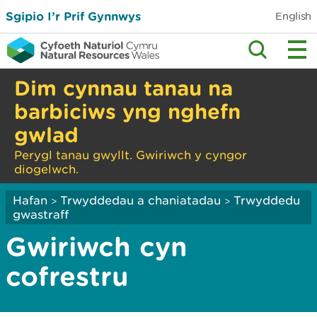
Sgipio I’r Prif Gynnwys
English
Dim cynnau tanau na
barbiciws yng nghefn
gwlad
Perygl tanau gwyllt. Gwiriwch y cyngor
diogelwch.
Hafan
Trwyddedau a chaniatadau
Trwyddedu
>
>
gwastraff
Gwiriwch cyn
cofrestru