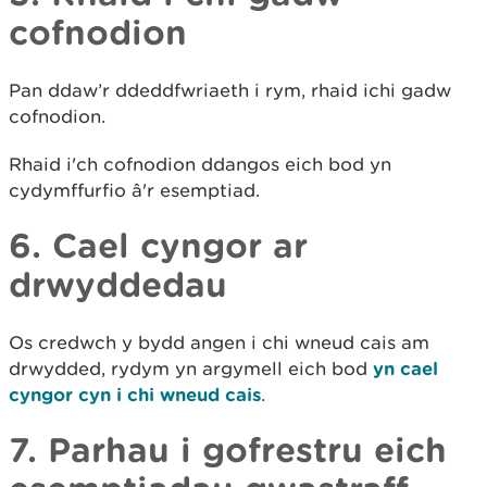
cofnodion
Pan ddaw’r ddeddfwriaeth i rym, rhaid ichi gadw
cofnodion.
Rhaid i'ch cofnodion ddangos eich bod yn
cydymffurfio â'r esemptiad.
6. Cael cyngor ar
drwyddedau
Os credwch y bydd angen i chi wneud cais am
drwydded, rydym yn argymell eich bod
yn cael
cyngor cyn i chi wneud cais
.
7. Parhau i gofrestru eich