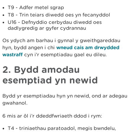
T9 - Adfer metel sgrap
T8 - Trin teiars diwedd oes yn fecanyddol
U16 - Defnyddio cerbydau diwedd oes
dadlygredig ar gyfer cydrannau
Os ydych am barhau i gynnal y gweithgareddau
hyn, bydd angen i chi
wneud cais am drwydded
wastraff
cyn i'r esemptiadau gael eu dileu.
2. Bydd amodau
esemptiad yn newid
Bydd yr esemptiadau hyn yn newid, ond ar adegau
gwahanol.
6 mis ar ôl i’r ddeddfwriaeth ddod i rym:
T4 - triniaethau paratoadol, megis bwndelu,