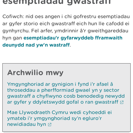
esemptiadau gwastraff
Cofiwch: nid oes angen i chi gofrestru esemptiadau
ar gyfer storio eich gwastraff eich hun lle cafodd ei
gynhyrchu. Fel arfer, ymdrinnir â'r gweithgareddau
hyn gan
esemptiadau’r gyfarwyddeb fframwaith
deunydd nad yw'n wastraff
.
Archwilio mwy
Ymgynghoriad ar gynigion i fynd i’r afael â
throseddau a pherfformiad gwael yn y sector
gwastraff a chyflwyno cosb benodedig newydd
ar gyfer y ddyletswydd gofal o ran gwastraff
Mae Llywodraeth Cymru wedi cyhoeddi ei
ymateb i’r ymgynghoriad sy’n egluro’r
newidiadau hyn