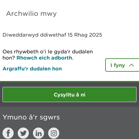
Archwilio mwy
Diweddarwyd ddiwethaf 15 Rhag 2025
Oes rhywbeth o’i le gyda’r dudalen
hon?
Rhowch eich adborth
.
I fyny
Argraffu’r dudalen hon
Cysylltu â ni
Ymuno â'r sgwrs