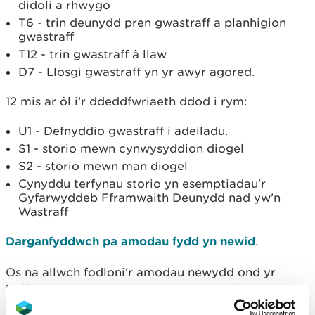
didoli a rhwygo
T6 - trin deunydd pren gwastraff a planhigion
gwastraff
T12 - trin gwastraff â llaw
D7 - Llosgi gwastraff yn yr awyr agored.
12 mis ar ôl i’r ddeddfwriaeth ddod i rym:
U1 - Defnyddio gwastraff i adeiladu.
S1 - storio mewn cynwysyddion diogel
S2 - storio mewn man diogel
Cynyddu terfynau storio yn esemptiadau'r
Gyfarwyddeb Fframwaith Deunydd nad yw’n
Wastraff
Darganfyddwch pa amodau fydd yn newid
.
Os na allwch fodloni'r amodau newydd ond yr
hoffech barhau i gynnal y gweithgareddau hyn,
bydd angen i chi
wneud cais am drwydded
cyn i