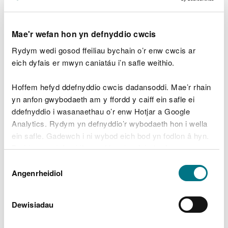
amodau’r esemptiad newid.
3. Ni chaniateir trwydded
Mae'r wefan hon yn defnyddio cwcis
wastraff ac esemptiadau
Rydym wedi gosod ffeiliau bychain o’r enw cwcis ar
eich dyfais er mwyn caniatáu i’n safle weithio.
gwastraff ar yr un safle
Hoffem hefyd ddefnyddio cwcis dadansoddi. Mae’r rhain
Chwe mis ar ôl i’r ddeddfwriaeth ddod i rym, ni
yn anfon gwybodaeth am y ffordd y caiff ein safle ei
allwch gael esemptiad gwastraff a thrwydded
ddefnyddio i wasanaethau o’r enw Hotjar a Google
wastraff ar gyfer yr un safle, neu ar gyfer safleoedd
Analytics. Rydym yn defnyddio’r wybodaeth hon i wella
sydd â chysylltiad uniongyrchol wrth ei ymyl.
ein safle. Gadewch i ni wybod eich bod yn fodlon â hyn.
Byddwn yn defnyddio cwci i gadw eich dewis.
Mae gan safleoedd sydd â chysylltiadau
Dewis
uniongyrchol yr un gweithredwr neu maen nhw’n
Gellir
darllen mwy am ein cwcis
cyn i chi ddewis.
Angenrheidiol
Caniatâd
defnyddio'r un staff, offer neu seilwaith.
Os ydych yn dymuno parhau i gynnal eich
Dewisiadau
gweithgareddau gwastraff eithriedig, bydd yn rhaid
i chi
wneud cais i newid eich trwydded
cyn i'r chwe