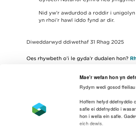
Nid yw’r awdurdod a roddir i unigolyn 
yn rhoi’r hawl iddo fynd ar dir.
Diweddarwyd ddiwethaf 31 Rhag 2025
Oes rhywbeth o’i le gyda’r dudalen hon?
Rh
Mae'r wefan hon yn def
Rydym wedi gosod ffeiliau 
Cysylltu â ni
Hoffem hefyd ddefnyddio c
safle ei ddefnyddio i was
hon i wella ein safle. Gad
eich dewis.
Datganiad hygyrchedd
Safonau'r Gymr