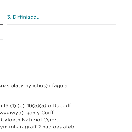
Diffiniadau
as platyrhynchos) i fagu a
6 (1) (c), 16(5)(a) o Ddeddf
iwygiwyd), gan y Corff
n Cyfoeth Naturiol Cymru
r ym mharagraff 2 nad oes ateb