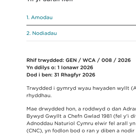
Amodau
Nodiadau
Rhif trwydded: GEN / WCA / 008 / 2026
Yn ddilys o: 1 Ionawr 2026
Dod i ben: 31 Rhagfyr 2026
Trwydded i gymryd wyau hwyaden wyllt (An
rhyddhau.
Mae drwydded hon, a roddwyd o dan Adran 1
Bywyd Gwyllt a Chefn Gwlad 1981 (fel y'i d
Adnoddau Naturiol Cymru elwir fel arall y
(CNC), yn fodlon bod o ran y diben a nodi