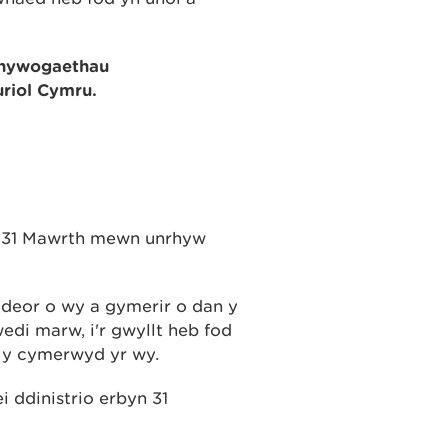
hywogaethau
uriol Cymru
.
l 31 Mawrth mewn unrhyw
 deor o wy a gymerir o dan y
edi marw, i'r gwyllt heb fod
n y cymerwyd yr wy.
i ddinistrio erbyn 31