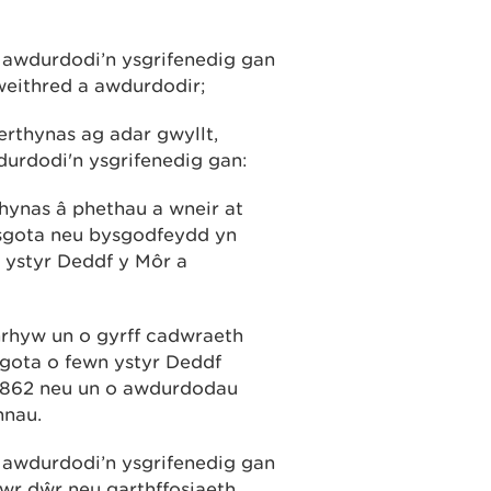
 awdurdodi’n ysgrifenedig gan
 weithred a awdurdodir;
rthynas ag adar gwyllt,
durdodi'n ysgrifenedig gan:
hynas â phethau a wneir at
ysgota neu bysgodfeydd yn
 ystyr Deddf y Môr a
unrhyw un o gyrff cadwraeth
sgota o fewn ystyr Deddf
1862 neu un o awdurdodau
nnau.
 awdurdodi’n ysgrifenedig gan
r dŵr neu garthffosiaeth.