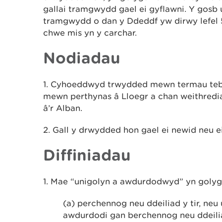
gallai tramgwydd gael ei gyflawni. Y gosb 
tramgwydd o dan y Ddeddf yw dirwy lefel 
chwe mis yn y carchar.
Nodiadau
1. Cyhoeddwyd trwydded mewn termau teb
mewn perthynas â Lloegr a chan weithredi
â’r Alban.
2. Gall y drwydded hon gael ei newid neu e
Diffiniadau
1. Mae “unigolyn a awdurdodwyd” yn golyg
(a) perchennog neu ddeiliad y tir, neu
awdurdodi gan berchennog neu ddeiliad