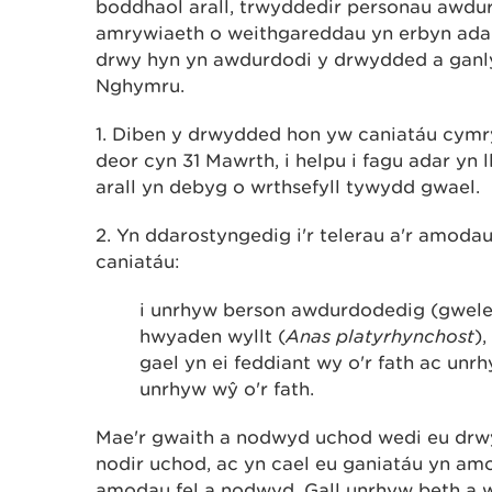
boddhaol arall, trwyddedir personau awdur
amrywiaeth o weithgareddau yn erbyn adar
drwy hyn yn awdurdodi y drwydded a ganl
Nghymru.
1. Diben y drwydded hon yw caniatáu cym
deor cyn 31 Mawrth, i helpu i fagu adar yn 
arall yn debyg o wrthsefyll tywydd gwael.
2. Yn ddarostyngedig i'r telerau a'r amoda
caniatáu:
i unrhyw berson awdurdodedig (gwele
hwyaden wyllt (
Anas platyrhynchost
),
gael yn ei feddiant wy o'r fath ac un
unrhyw wŷ o'r fath.
Mae'r gwaith a nodwyd uchod wedi eu drwy
nodir uchod, ac yn cael eu ganiatáu yn amo
amodau fel a nodwyd. Gall unrhyw beth a 