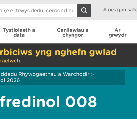
A oes gan saf
Tystiolaeth a
Canllawiau a
Ar
data
chyngor
grwydr
rbiciws yng nghefn gwlad
ogelwch.
yddedu Rhywogaethau a Warchodir
>
nol 2026
fredinol 008