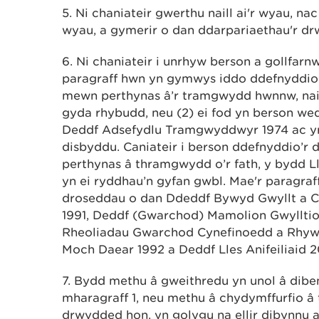
5. Ni chaniateir gwerthu naill ai'r wyau, na
wyau, a gymerir o dan ddarpariaethau'r d
6. Ni chaniateir i unrhyw berson a gollfa
paragraff hwn yn gymwys iddo ddefnyddio’
mewn perthynas â’r tramgwydd hwnnw, naill
gyda rhybudd, neu (2) ei fod yn berson wed
Deddf Adsefydlu Tramgwyddwyr 1974 ac yr y
disbyddu. Caniateir i berson ddefnyddio’r
perthynas â thramgwydd o’r fath, y bydd
yn ei ryddhau’n gyfan gwbl. Mae'r paragraf
droseddau o dan Ddeddf Bywyd Gwyllt a C
1991, Deddf (Gwarchod) Mamolion Gwylltio
Rheoliadau Gwarchod Cynefinoedd a Rhyw
Moch Daear 1992 a Deddf Lles Anifeiliaid 2
7. Bydd methu â gweithredu yn unol â dibe
mharagraff 1, neu methu â chydymffurfio â
drwydded hon, yn golygu na ellir dibynnu 