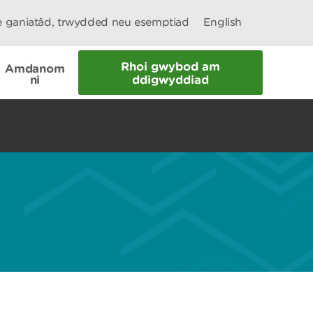
le ganiatâd, trwydded neu esemptiad
English
Rhoi gwybod am
Amdanom
ni
ddigwyddiad