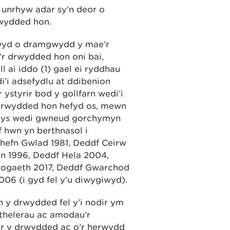
c unrhyw adar sy'n deor o
rwydded hon.
rnwyd o dramgwydd y mae’r
r drwydded hon oni bai,
 ai iddo (1) gael ei ryddhau
i’i adsefydlu at ddibenion
styrir bod y gollfarn wedi’i
 drwydded hon hefyd os, mewn
 Llys wedi gwneud gorchymyn
f hwn yn berthnasol i
hefn Gwlad 1981, Deddf Ceirw
n 1996, Deddf Hela 2004,
ogaeth 2017, Deddf Gwarchod
006 (i gyd fel y'u diwygiwyd).
n y drwydded fel y’i nodir ym
 thelerau ac amodau’r
ar y drwydded ac o’r herwydd