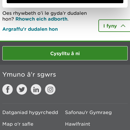
Oes rhywbeth o’i le gyda’r dudalen
hon?
Rhowch eich adborth
.
I fyny
Argraffu’r dudalen hon
Cysylltu â ni
Ymuno â'r sgwrs
Datganiad hygyrchedd
Safonau'r Gymraeg
Map o'r safle
Hawlfraint