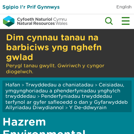
Sgipio I’r Prif Gynnwys
English
Dim cynnau tanau na
barbiciws yng nghefn
gwlad
Perygl tanau gwyllt. Gwiriwch y cyngor
diogelwch.
Hafan
Trwyddedau a chaniatadau
Ceisiadau,
>
>
ymgynghoriadau a phenderfyniadau ynghylch
trwyddedau
Penderfyniadau trwyddedau
>
terfynol ar gyfer safleoedd o dan y Gyfarwyddeb
Allyriadau Diwydiannol
Y De-ddwyrain
>
Hazrem