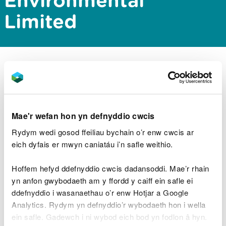
Environmental
Limited
Rhif y cais
: PAN-000061
Gweithredwr
: Hazrem Environmental Limited
Lleoliad cyfleuster rheoledig
: Nine Mile Point
Waste Transfer Facility, Nine Mile Point Industrial
Estate, Cwmfelinfach, Caerphilly, NP11 7HZ.
Mae'r wefan hon yn defnyddio cwcis
Rydym wedi gosod ffeiliau bychain o’r enw cwcis ar
Lawrlwythiadau dogfennau
eich dyfais er mwyn caniatáu i’n safle weithio.
cysylltiedig
Hoffem hefyd ddefnyddio cwcis dadansoddi. Mae’r rhain
Hazrem Decision Document -
yn anfon gwybodaeth am y ffordd y caiff ein safle ei
Saesneg y Unig.pdf
PDF [679.3 KB]
ddefnyddio i wasanaethau o’r enw Hotjar a Google
Analytics. Rydym yn defnyddio’r wybodaeth hon i wella
ein safle. Gadewch i ni wybod eich bod yn fodlon â hyn.
Refusal Notice - Saesneg y Unig
PDF