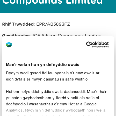
Compounds Limited
Rhif Trwydded
: EPR/AB3893FZ
Gweithredwr
: IQE Silicon Compounds Limited
Lleoliad gyfleuster a reoleiddir
: Newport Semi
Conductor Facility, Imperial Park, Celtic Way,
Celtic Lakes, Newport, NP10 8BE
Mae'r wefan hon yn defnyddio cwcis
Rydym wedi gosod ffeiliau bychain o’r enw cwcis ar
eich dyfais er mwyn caniatáu i’n safle weithio.
Lawrlwythiadau dogfennau
cysylltiedig
Hoffem hefyd ddefnyddio cwcis dadansoddi. Mae’r rhain
yn anfon gwybodaeth am y ffordd y caiff ein safle ei
AB3893FZ Decision Doc (Saesneg
ddefnyddio i wasanaethau o’r enw Hotjar a Google
yn Unig).pdf
PDF [287.8 KB]
Analytics. Rydym yn defnyddio’r wybodaeth hon i wella