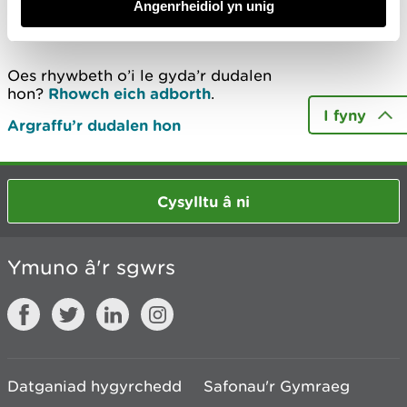
Angenrheidiol yn unig
Diweddarwyd ddiwethaf 13 Mai 2020
Oes rhywbeth o’i le gyda’r dudalen
hon?
Rhowch eich adborth
.
I fyny
Argraffu’r dudalen hon
Cysylltu â ni
Ymuno â'r sgwrs
Datganiad hygyrchedd
Safonau'r Gymraeg