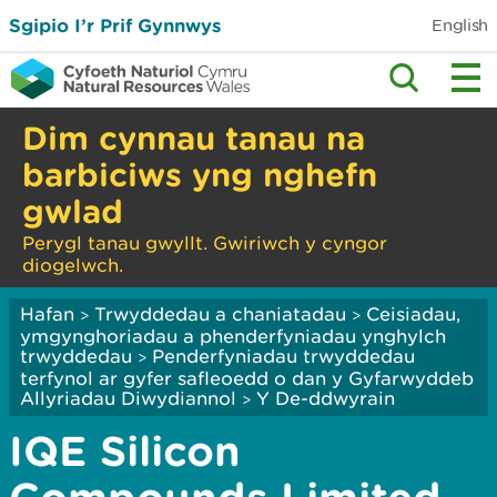
Sgipio I’r Prif Gynnwys
English
Dim cynnau tanau na
barbiciws yng nghefn
gwlad
Perygl tanau gwyllt. Gwiriwch y cyngor
diogelwch.
Hafan
Trwyddedau a chaniatadau
Ceisiadau,
>
>
ymgynghoriadau a phenderfyniadau ynghylch
trwyddedau
Penderfyniadau trwyddedau
>
terfynol ar gyfer safleoedd o dan y Gyfarwyddeb
Allyriadau Diwydiannol
Y De-ddwyrain
>
IQE Silicon