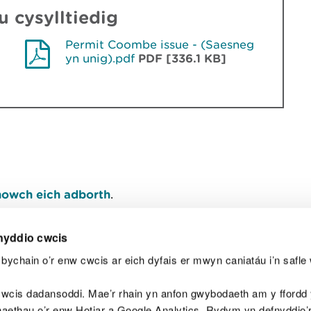
 cysylltiedig
Permit Coombe issue - (Saesneg
yn unig).pdf
PDF [336.1 KB]
owch eich adborth
.
nyddio cwcis
bychain o’r enw cwcis ar eich dyfais er mwyn caniatáu i’n safle 
Y
wcis dadansoddi. Mae’r rhain yn anfon gwybodaeth am y ffordd y
anaethau o’r enw Hotjar a Google Analytics. Rydym yn defnyddio