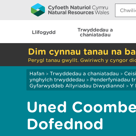
Search:
Trwyddedau a
Llifogydd
chaniatadau
Dim cynnau tanau na ba
Perygl tanau gwyllt. Gwiriwch y cyngor di
Hafan
Trwyddedau a chaniatadau
Ceis
>
>
ynghylch trwyddedau
Penderfyniadau tr
>
Gyfarwyddeb Allyriadau Diwydiannol
Y 
>
Uned Coombe
Dofednod