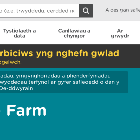
A oes gan saf
Tystiolaeth a
Canllawiau a
Ar
data
chyngor
grwydr
rbiciws yng nghefn gwlad
ogelwch.
iadau, ymgynghoriadau a phenderfyniadau
wyddedau terfynol ar gyfer safleoedd o dan y
De-ddwyrain
 Farm