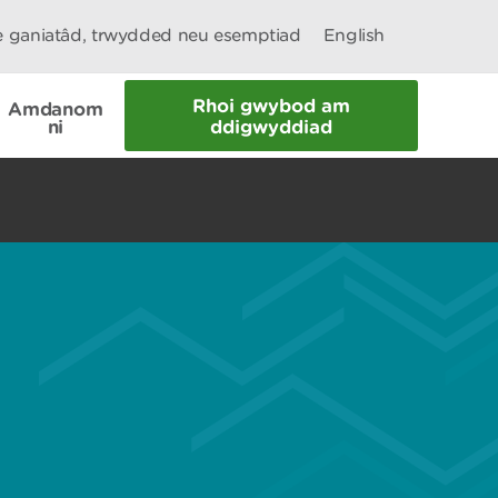
le ganiatâd, trwydded neu esemptiad
English
Rhoi gwybod am
Amdanom
ni
ddigwyddiad