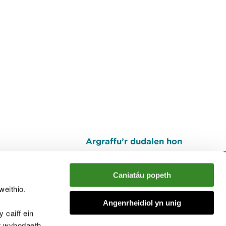
Argraffu’r dudalen hon
I fyny
Caniatáu popeth
weithio.
muno â'r sgwrs
Angenrheidiol yn unig
 caiff ein
’r wybodaeth