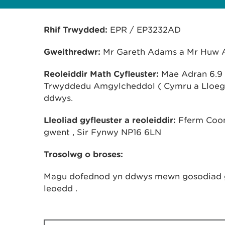
Rhif Trwydded:
EPR / EP3232AD
Gweithredwr:
Mr Gareth Adams a Mr Huw
Reoleiddir Math Cyfleuster:
Mae Adran 6.9 A 
Trwyddedu Amgylcheddol ( Cymru a Lloeg
ddwys.
Lleoliad gyfleuster a reoleiddir:
Fferm Coomb
gwent , Sir Fynwy NP16 6LN
Trosolwg o broses:
Magu dofednod yn ddwys mewn gosodiad 
leoedd .