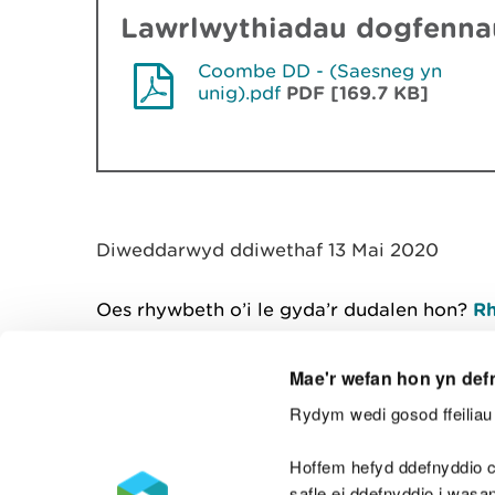
Lawrlwythiadau dogfennau
Coombe DD - (Saesneg yn
unig).pdf
PDF [169.7 KB]
Diweddarwyd ddiwethaf 13 Mai 2020
Oes rhywbeth o’i le gyda’r dudalen hon?
Rh
Mae'r wefan hon yn def
Rydym wedi gosod ffeiliau 
Cysylltu â ni
Hoffem hefyd ddefnyddio c
safle ei ddefnyddio i was