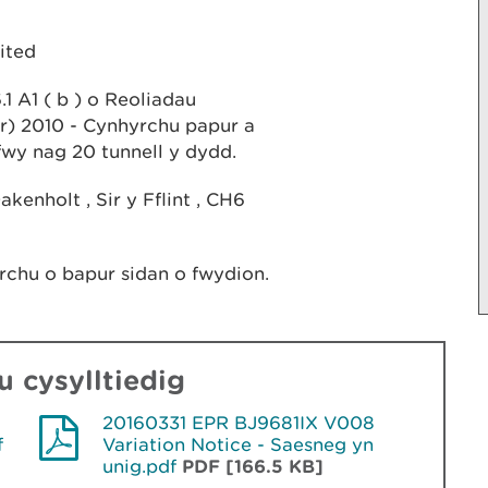
ited
.1 A1 ( b ) o Reoliadau
) 2010 - Cynhyrchu papur a
fwy nag 20 tunnell y dydd.
kenholt , Sir y Fflint , CH6
rchu o bapur sidan o fwydion.
 cysylltiedig
20160331 EPR BJ9681IX V008
f
Variation Notice - Saesneg yn
unig.pdf
PDF [166.5 KB]