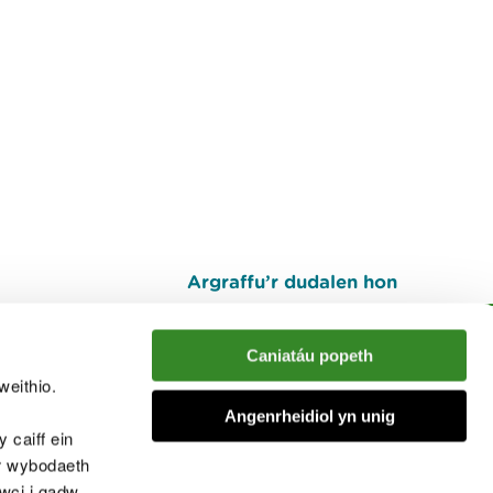
Argraffu’r dudalen hon
I fyny
Caniatáu popeth
weithio.
muno â'r sgwrs
Angenrheidiol yn unig
 caiff ein
’r wybodaeth
cwci i gadw