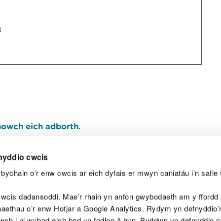
8
owch eich adborth
.
nyddio cwcis
bychain o’r enw cwcis ar eich dyfais er mwyn caniatáu i’n safle 
Y
wcis dadansoddi. Mae’r rhain yn anfon gwybodaeth am y ffordd y
anaethau o’r enw Hotjar a Google Analytics. Rydym yn defnyddio
ewch i ni wybod eich bod yn fodlon â hyn. Byddwn yn defnyddio 