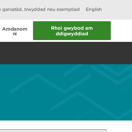
le ganiatâd, trwydded neu esemptiad
English
Rhoi gwybod am
Amdanom
ni
ddigwyddiad