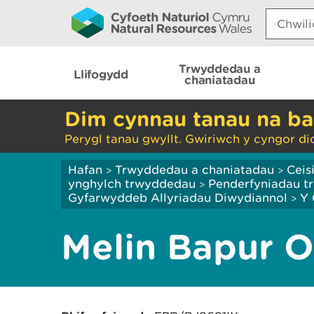
Search:
Trwyddedau a
Llifogydd
chaniatadau
Dim cynnau tanau na ba
Perygl tanau gwyllt. Gwiriwch y cyngor di
Hafan
Trwyddedau a chaniatadau
Ceis
>
>
ynghylch trwyddedau
Penderfyniadau tr
>
Gyfarwyddeb Allyriadau Diwydiannol
Y 
>
Melin Bapur O