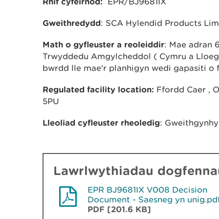
Rhif cyfeirnod:
EPR/BJ9681IX
Gweithredydd
: SCA Hylendid Products Lim
Math o gyfleuster a reoleiddir
: Mae adran 6
Trwyddedu Amgylcheddol ( Cymru a Lloegr
bwrdd lle mae'r planhigyn wedi gapasiti o 
Regulated facility location:
Ffordd Caer , Oa
5PU
Lleoliad cyfleuster rheoledig
: Gweithgynhy
Lawrlwythiadau dogfennau
EPR BJ9681IX V008 Decision
Document - Saesneg yn unig.pd
PDF [201.6 KB]