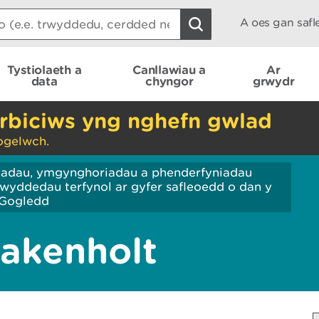
A oes gan saf
Tystiolaeth a
Canllawiau a
Ar
data
chyngor
grwydr
rbiciws yng nghefn gwlad
ogelwch.
iadau, ymgynghoriadau a phenderfyniadau
wyddedau terfynol ar gyfer safleoedd o dan y
Gogledd
akenholt