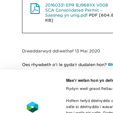
20160331 EPR BJ9681IX V008
SCA Consolidated Permit -
Saesneg yn unig.pdf
PDF [604.
KB]
Diweddarwyd ddiwethaf 13 Mai 2020
Oes rhywbeth o’i le gyda’r dudalen hon?
Rh
Mae'r wefan hon yn def
Rydym wedi gosod ffeiliau 
Cysylltu â ni
Hoffem hefyd ddefnyddio c
safle ei ddefnyddio i was
hon i wella ein safle. Gad