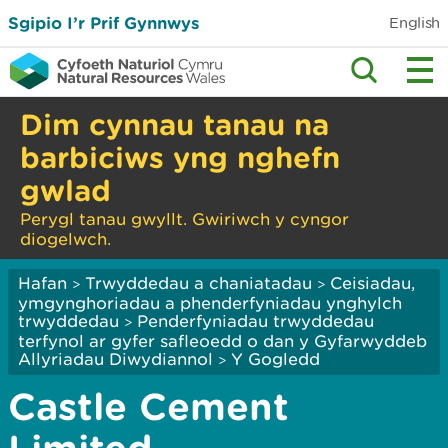
Sgipio I’r Prif Gynnwys
English
Dim cynnau tanau na
barbiciws yng nghefn
gwlad
Perygl tanau gwyllt. Gwiriwch y cyngor
diogelwch.
Hafan
Trwyddedau a chaniatadau
Ceisiadau,
>
>
ymgynghoriadau a phenderfyniadau ynghylch
trwyddedau
Penderfyniadau trwyddedau
>
terfynol ar gyfer safleoedd o dan y Gyfarwyddeb
Allyriadau Diwydiannol
Y Gogledd
>
Castle Cement