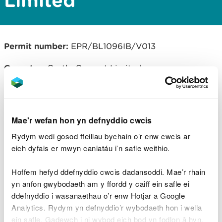
Limited
Permit number:
EPR/BL1096IB/V013
Operator:
Castle Cement Limited
Lawrlwythiadau dogfennau
Mae'r wefan hon yn defnyddio cwcis
cysylltiedig
Rydym wedi gosod ffeiliau bychain o’r enw cwcis ar
eich dyfais er mwyn caniatáu i’n safle weithio.
BL1096IB V013 Variation and
consolidation notice.pdf
PDF [167.7
KB]
Hoffem hefyd ddefnyddio cwcis dadansoddi. Mae’r rhain
yn anfon gwybodaeth am y ffordd y caiff ein safle ei
BL1096IB V013 Consolidated
ddefnyddio i wasanaethau o’r enw Hotjar a Google
Permit.pdf
PDF [579.3 KB]
Analytics. Rydym yn defnyddio’r wybodaeth hon i wella
ein safle. Gadewch i ni wybod eich bod yn fodlon â hyn.