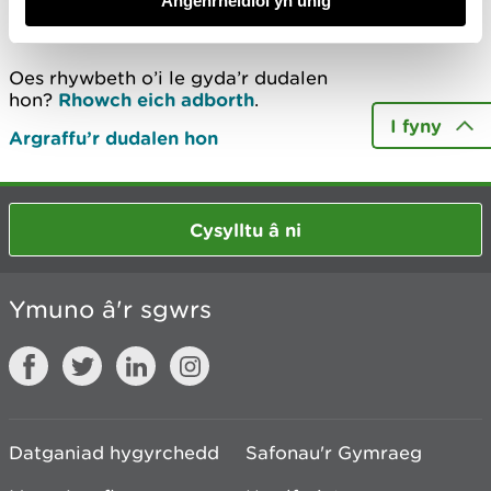
Angenrheidiol yn unig
Diweddarwyd ddiwethaf 13 Mai 2020
Oes rhywbeth o’i le gyda’r dudalen
hon?
Rhowch eich adborth
.
I fyny
Argraffu’r dudalen hon
Cysylltu â ni
Ymuno â'r sgwrs
Datganiad hygyrchedd
Safonau'r Gymraeg