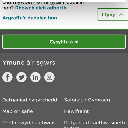
Oes rhywbeth o’i le gyda’r dudalen
hon?
Rhowch eich adborth
.
I fyny
Argraffu’r dudalen hon
Cysylltu â ni
Ymuno â'r sgwrs
Datganiad hygyrchedd
Safonau'r Gymraeg
Map o'r safle
Hawlfraint
Preifatrwydd a chwcis
Datganiad caethwasiaeth