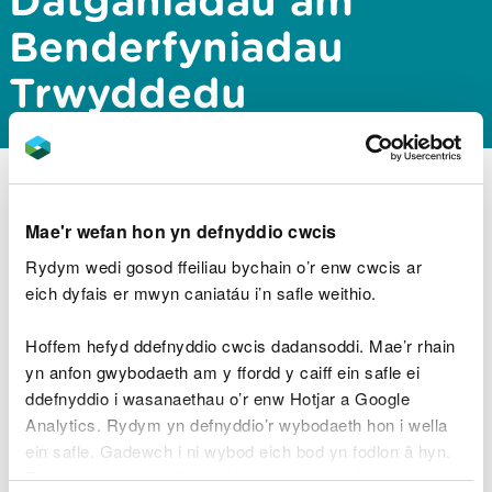
Datganiadau am
Benderfyniadau
Trwyddedu
Mae’n datgan y dylid:
Mae'r wefan hon yn defnyddio cwcis
Rydym wedi gosod ffeiliau bychain o’r enw cwcis ar
"Cyhoeddi esboniadau clir a dealladwy,
eich dyfais er mwyn caniatáu i’n safle weithio.
mewn iaith annhechnegol, am wrthod cais
am ganiatâd."
Hoffem hefyd ddefnyddio cwcis dadansoddi. Mae’r rhain
yn anfon gwybodaeth am y ffordd y caiff ein safle ei
ddefnyddio i wasanaethau o’r enw Hotjar a Google
Byddwn ni’n cyhoeddi manylion cryno am
Analytics. Rydym yn defnyddio’r wybodaeth hon i wella
geisiadau wedi’u gwrthod, a cheisiadau a ganiateir
ein safle. Gadewch i ni wybod eich bod yn fodlon â hyn.
er gwaethaf cryn wrthwynebiad.
Byddwn yn defnyddio cwci i gadw eich dewis.