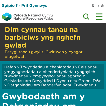
Sgipio I’r Prif Gynnwys
English
Dim cynnau tanau na
barbiciws yng nghefn
gwlad
Perygl tanau gwyllt. Gwiriwch y cyngor
diogelwch.
Hafan
Trwyddedau a chaniatadau
Ceisiadau,
>
>
ymgynghoriadau a phenderfyniadau ynghylch
trwyddedau
Ymgynghoriadau agored o
>
Geisiadau am Drwydded i Dynnu neu Gronni Dŵr
Datganiadau am Benderfyniadau Trwyddedu
>
Gwybodaeth am y