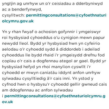
ynglŷn ag unrhyw un o’r ceisiadau a dderbyniwyd
ac a benderfynwyd,
cysylltwch:
permittingconsultations@cyfoethnaturi
olcymru.gov.uk
Yn y rhan fwyaf o achosion gofynnir i ymgeiswyr
roi hysbysiad cyhoeddus o’u cynigion mewn papur
newydd lleol. Bydd yr hysbysiad hwn yn cyfeirio
aelodau o’r cyhoedd sydd â diddordeb i adeilad
cyhoeddus lle bydd rhaid i’r ymgeisydd drefnu fod
copïau o’r cais a dogfennau ategol ar gael. Bydd yr
hysbysiad hefyd yn rhoi manylion cyswllt i’r
cyhoedd er mwyn caniatáu iddynt anfon unrhyw
sylwadau cysylltiedig â’r cais inni. Yn ystod y
cyfnod hwn o hysbysu’r cyhoedd gellir gwneud cais
am ddogfennau ac anfon sylwadau
i
permittingconsultations@cyfoethnaturiolcymru.g
ov.uk