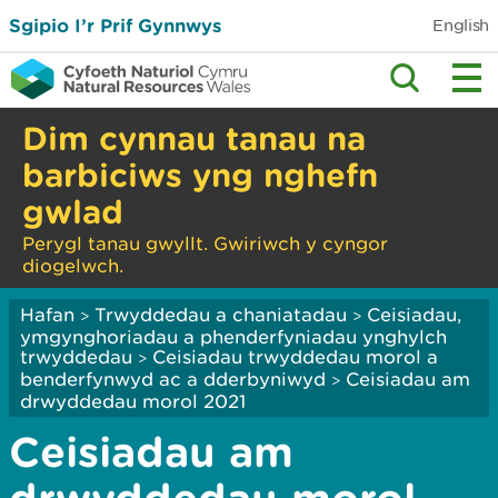
Sgipio I’r Prif Gynnwys
English
Dim cynnau tanau na
barbiciws yng nghefn
gwlad
Perygl tanau gwyllt. Gwiriwch y cyngor
diogelwch.
Hafan
Trwyddedau a chaniatadau
Ceisiadau,
>
>
ymgynghoriadau a phenderfyniadau ynghylch
trwyddedau
Ceisiadau trwyddedau morol a
>
benderfynwyd ac a dderbyniwyd
Ceisiadau am
>
drwyddedau morol 2021
Ceisiadau am