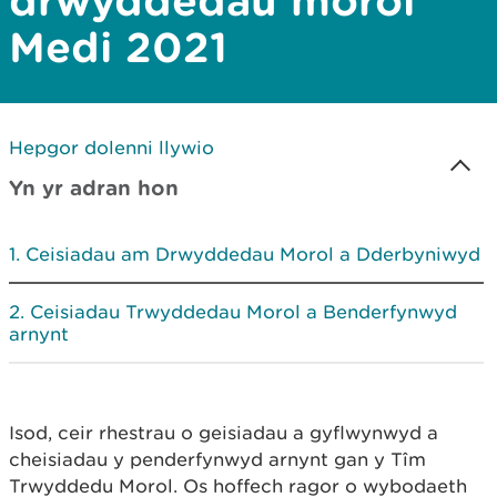
drwyddedau morol
Medi 2021
Hepgor dolenni llywio
Yn yr adran hon
Ceisiadau am Drwyddedau Morol a Dderbyniwyd
Ceisiadau Trwyddedau Morol a Benderfynwyd
arnynt
Isod, ceir rhestrau o geisiadau a gyflwynwyd a
cheisiadau y penderfynwyd arnynt gan y Tîm
Trwyddedu Morol. Os hoffech ragor o wybodaeth