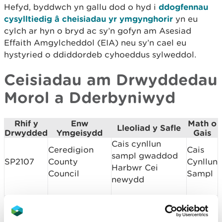
Hefyd, byddwch yn gallu dod o hyd i
ddogfennau
cysylltiedig â cheisiadau yr ymgynghorir
yn eu
cylch ar hyn o bryd ac sy’n gofyn am Asesiad
Effaith Amgylcheddol (EIA) neu sy’n cael eu
hystyried o ddiddordeb cyhoeddus sylweddol.
Ceisiadau am Drwyddedau
Morol a Dderbyniwyd
Rhif y
Enw
Math o
Lleoliad y Safle
Drwydded
Ymgeisydd
Gais
Cais cynllun
Ceredigion
Cais
sampl gwaddod
SP2107
County
Cynllun
Harbwr Cei
Council
Sampl
newydd
Harbwr
Saundersfoot
Cais
Saundersfoot, yr
SP2109
Harbour
Cynllun