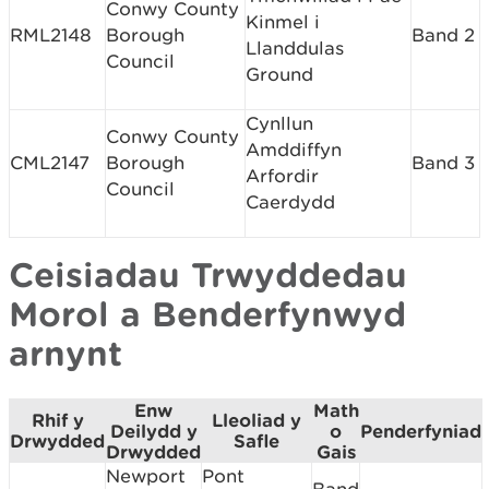
Conwy County
Kinmel i
RML2148
Borough
Band 2
Llanddulas
Council
Ground
Cynllun
Conwy County
Amddiffyn
CML2147
Borough
Band 3
Arfordir
Council
Caerdydd
Ceisiadau Trwyddedau
Morol a Benderfynwyd
arnynt
Enw
Math
Rhif y
Lleoliad y
Deilydd y
o
Penderfyniad
Drwydded
Safle
Drwydded
Gais
Newport
Pont