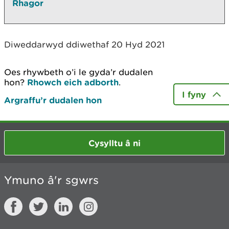
Rhagor
Diweddarwyd ddiwethaf 20 Hyd 2021
Oes rhywbeth o’i le gyda’r dudalen
hon?
Rhowch eich adborth
.
I fyny
Argraffu’r dudalen hon
Cysylltu â ni
Ymuno â'r sgwrs