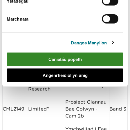
Ystadegau
trading as Câr-
3 hectar yn Sain
Y-Môr
Ramsey
Marchnata
Ceredigion
Cais
Harbwr Cei
SP2107
County
Cynllun
Newydd
Council
Sampl
Dangos Manylion
Ceredigion
Cais
Harbwr
SP2108
County
Cynllun
Aberysywyth
Caniatáu popeth
Council
Sampl
"ABP Marine
Angenrheidiol yn unig
Arolwg Benthig
RML2150
Environmental
Band 1
Parc Ynni Mostyn
Research
Prosiect Glannau
CML2149
Limited"
Bae Colwyn -
Band 3
Cam 2b
Ymchwiliad i Fae