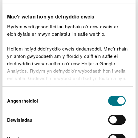
Harbwr Mewnol
Commissioners
Sampl
a'r sianel Allanol
Mae'r wefan hon yn defnyddio cwcis
Afon Teifi
Cyfleusterau
Rydym wedi gosod ffeiliau bychain o’r enw cwcis ar
CML2134
Band 1
Fariways Ltd
Angori Afon Teifi
eich dyfais er mwyn caniatáu i’n safle weithio.
Achos Busnes
Hoffem hefyd ddefnyddio cwcis dadansoddi. Mae’r rhain
Cyngor Sir
Llawn Wal
CML2153
yn anfon gwybodaeth am y ffordd y caiff ein safle ei
Band 2
Ynys Mon
Amddiffyn Môr
ddefnyddio i wasanaethau o’r enw Hotjar a Google
Bae Glanfa Goch
Analytics. Rydym yn defnyddio’r wybodaeth hon i wella
ein safle. Gadewch i ni wybod eich bod yn fodlon â hyn.
Cynllun
Denbighshire
Byddwn yn defnyddio cwci i gadw eich dewis.
Amddiffynfeydd
CML2152
County
Band 3
Dewis
Arfordirol y Rhyl
Council
Gellir
darllen mwy am ein cwcis
cyn i chi ddewis.
Angenrheidiol
Caniatâd
Ganolog
For the Love
Câr-Y-Môr - Safle
Dewisiadau
of the Sea
IMTA Gwymon a
DEML2151
Limited
Physgod Cregyn
Band 2