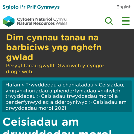
Sgipio I’r Prif Gynnwys
English
Dim cynnau tanau na
barbiciws yng nghefn
gwlad
Perygl tanau gwyllt. Gwiriwch y cyngor
diogelwch.
Hafan
Trwyddedau a chaniatadau
Ceisiadau,
>
>
ymgynghoriadau a phenderfyniadau ynghylch
trwyddedau
Ceisiadau trwyddedau morol a
>
benderfynwyd ac a dderbyniwyd
Ceisiadau am
>
drwyddedau morol 2021
Ceisiadau am