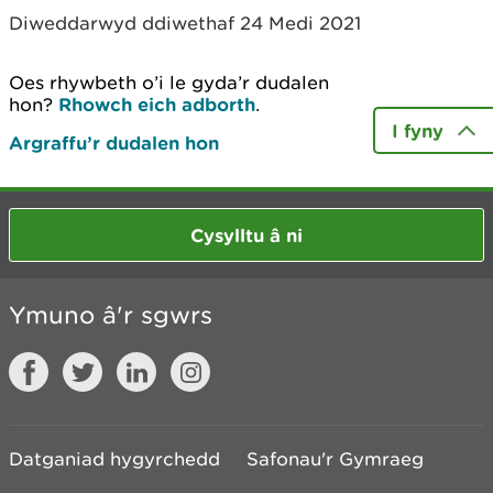
Diweddarwyd ddiwethaf 24 Medi 2021
Oes rhywbeth o’i le gyda’r dudalen
hon?
Rhowch eich adborth
.
I fyny
Argraffu’r dudalen hon
Cysylltu â ni
Ymuno â'r sgwrs
Datganiad hygyrchedd
Safonau'r Gymraeg