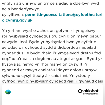
ynglŷn ag unrhyw un o’r ceisiadau a dderbyniwyd
ac a benderfynwyd,
cysylltwch:
permittingconsultations@cyfoethnaturi
olcymru.gov.uk
Yn y rhan fwyaf o achosion gofynnir i ymgeiswyr
roi hysbysiad cyhoeddus o’u cynigion mewn papur
newydd lleol. Bydd yr hysbysiad hwn yn cyfeirio
aelodau o’r cyhoedd sydd â diddordeb i adeilad
cyhoeddus lle bydd rhaid i’r ymgeisydd drefnu fod
copïau o’r cais a dogfennau ategol ar gael. Bydd yr
hysbysiad hefyd yn rhoi manylion cyswllt i’r
cyhoedd er mwyn caniatáu iddynt anfon unrhyw
sylwadau cysylltiedig â’r cais inni. Yn ystod y
cyfnod hwn o hysbysu’r cyhoedd gellir gwneud cais
am ddogfennau ac anfon sylwadau
i
permittingconsultations@cyfoethnaturiolcymru.g
ov.uk