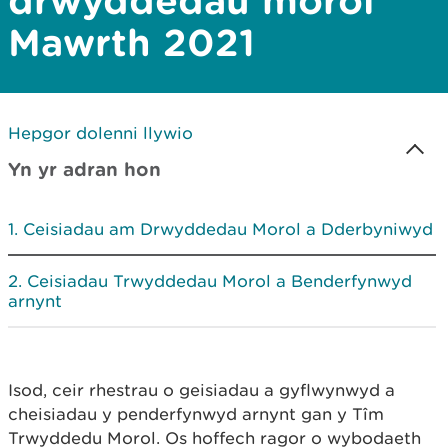
drwyddedau morol
Mawrth 2021
Hepgor dolenni llywio
Yn yr adran hon
Ceisiadau am Drwyddedau Morol a Dderbyniwyd
Ceisiadau Trwyddedau Morol a Benderfynwyd
arnynt
Isod, ceir rhestrau o geisiadau a gyflwynwyd a
cheisiadau y penderfynwyd arnynt gan y Tîm
Trwyddedu Morol. Os hoffech ragor o wybodaeth