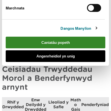
Club
Way
1
Marchnata
South Hook
Cwmni Terfynell
Band
CML2111
LNG Terminal
LNG South Hook
1
Company Ltd
Cyf
Dangos Manylion
NNB
Cwmni Cynhyrchu
Generation
Band
Caniatáu popeth
DML2110
NNB (HPC)
Company
3
Cyfyngedig
(HPC) Limited
Angenrheidiol yn unig
Ceisiadau Trwyddedau
Morol a Benderfynwyd
arnynt
Enw
Math
Rhif y
Lleoliad y
Deilydd y
o
Penderfyniad
Drwydded
Safle
Drwydded
Gais