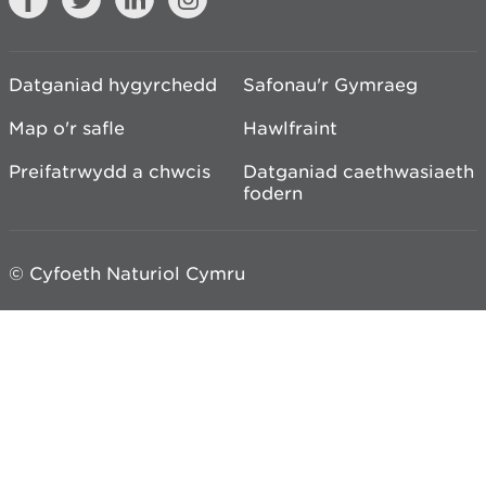
Datganiad hygyrchedd
Safonau'r Gymraeg
Map o'r safle
Hawlfraint
Preifatrwydd a chwcis
Datganiad caethwasiaeth
fodern
© Cyfoeth Naturiol Cymru