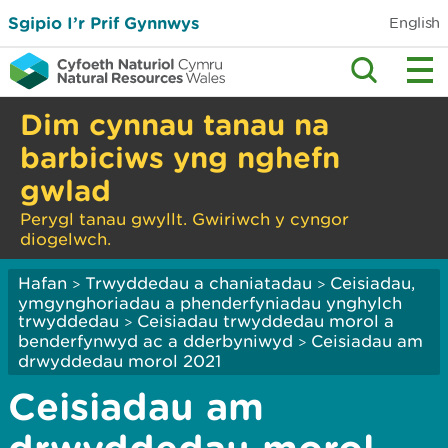
Sgipio I’r Prif Gynnwys
English
Dim cynnau tanau na
barbiciws yng nghefn
gwlad
Perygl tanau gwyllt. Gwiriwch y cyngor
diogelwch.
Hafan
Trwyddedau a chaniatadau
Ceisiadau,
>
>
ymgynghoriadau a phenderfyniadau ynghylch
trwyddedau
Ceisiadau trwyddedau morol a
>
benderfynwyd ac a dderbyniwyd
Ceisiadau am
>
drwyddedau morol 2021
Ceisiadau am