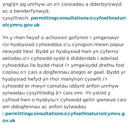
ynglŷn ag unrhyw un o’r ceisiadau a dderbyniwyd
ac a benderfynwyd,
cysylltwch:
permittingconsultations@cyfoethnaturi
olcymru.gov.uk
Yn y rhan fwyaf o achosion gofynnir i ymgeiswyr
roi hysbysiad cyhoeddus o’u cynigion mewn papur
newydd lleol. Bydd yr hysbysiad hwn yn cyfeirio
aelodau o’r cyhoedd sydd â diddordeb i adeilad
cyhoeddus lle bydd rhaid i’r ymgeisydd drefnu fod
copïau o’r cais a dogfennau ategol ar gael. Bydd yr
hysbysiad hefyd yn rhoi manylion cyswllt i’r
cyhoedd er mwyn caniatáu iddynt anfon unrhyw
sylwadau cysylltiedig â’r cais inni. Yn ystod y
cyfnod hwn o hysbysu’r cyhoedd gellir gwneud cais
am ddogfennau ac anfon sylwadau
i
permittingconsultations@cyfoethnaturiolcymru.g
ov.uk