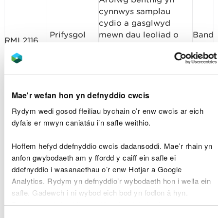
cynnwys samplau
cydio a gasglwyd
Prifysgol
mewn dau leoliad o
Band
RML2116
Bangor
amgylch Ynys Môn,
1
gan ddefnyddio dau
long ar ddyddiadau ar
wahân.
Mae'r wefan hon yn defnyddio cwcis
UK
Amnewid troedffordd
Band
Rydym wedi gosod ffeiliau bychain o’r enw cwcis ar eich
CML2117
Highways
uwchben parapetau ar
1
dyfais er mwyn caniatáu i’n safle weithio.
A55 Ltd
Bont Menai
Hoffem hefyd ddefnyddio cwcis dadansoddi. Mae’r rhain yn
Llongddrylliad Red
anfon gwybodaeth am y ffordd y caiff ein safle ei
Wharf Bay a Maarten
Prifysgol
Band
ddefnyddio i wasanaethau o’r enw Hotjar a Google
RML2116
Cornelis oddi ar
Bangor
1
Analytics. Rydym yn defnyddio’r wybodaeth hon i wella ein
Ogledd-orllewin Ynys
safle. Gadewch i ni wybod eich bod yn fodlon â hyn.
Môn
Byddwn yn defnyddio cwci i gadw eich dewis.
Clwb