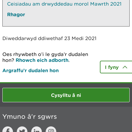
Ceisiadau am drwyddedau morol Mawrth 2021
Rhagor
Diweddarwyd ddiwethaf 23 Medi 2021
Oes rhywbeth o’i le gyda’r dudalen
hon?
Rhowch eich adborth
.
I fyny
Argraffu’r dudalen hon
Cysylltu â ni
Ymuno â'r sgwrs