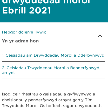
drwyddedau morol
Ebrill 2021
Hepgor dolenni llywio
Yn yr adran hon
Ceisiadau am Drwyddedau Morol a Dderbyniwyd
Ceisiadau Trwyddedau Morol a Benderfynwyd
arnynt
Isod, ceir rhestrau o geisiadau a gyflwynwyd a
cheisiadau y penderfynwyd arnynt gan y Tîm
Trwyddedu Morol. Os hoffech ragor o wybodaeth