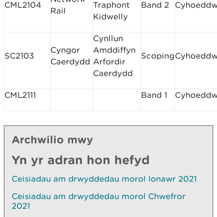
CML2104
Traphont
Band 2
Cyhoedd
Rail
Kidwelly
Cynllun
Cyngor
Amddiffyn
SC2103
Scoping
Cyhoedd
Caerdydd
Arfordir
Caerdydd
CML2111
Band 1
Cyhoedd
Archwilio mwy
Yn yr adran hon hefyd
Ceisiadau am drwyddedau morol Ionawr 2021
Ceisiadau am drwyddedau morol Chwefror
2021