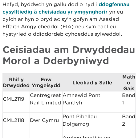
Hefyd, byddwch yn gallu dod o hyd i
ddogfennau
cysylltiedig â cheisiadau yr ymgynghorir
yn eu
cylch ar hyn o bryd ac sy’n gofyn am Asesiad
Effaith Amgylcheddol (EIA) neu sy’n cael eu
hystyried o ddiddordeb cyhoeddus sylweddol.
Ceisiadau am Drwyddedau
Morol a Dderbyniwyd
Math
Rhif y
Enw
Lleoliad y Safle
o
Drwydded
Ymgeisydd
Gais
Centregreat
Amnewid Pont
Band
CML2119
Rail Limited
Pantlyfr
1
Pont Pibellau
Band
CML2118
Dwr Cymru
Dolgarrog
2
Arolwg benthig yn