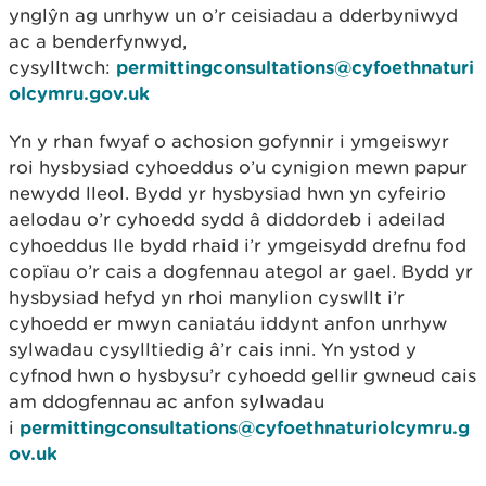
ynglŷn ag unrhyw un o’r ceisiadau a dderbyniwyd
ac a benderfynwyd,
cysylltwch:
permittingconsultations@cyfoethnaturi
olcymru.gov.uk
Yn y rhan fwyaf o achosion gofynnir i ymgeiswyr
roi hysbysiad cyhoeddus o’u cynigion mewn papur
newydd lleol. Bydd yr hysbysiad hwn yn cyfeirio
aelodau o’r cyhoedd sydd â diddordeb i adeilad
cyhoeddus lle bydd rhaid i’r ymgeisydd drefnu fod
copïau o’r cais a dogfennau ategol ar gael. Bydd yr
hysbysiad hefyd yn rhoi manylion cyswllt i’r
cyhoedd er mwyn caniatáu iddynt anfon unrhyw
sylwadau cysylltiedig â’r cais inni. Yn ystod y
cyfnod hwn o hysbysu’r cyhoedd gellir gwneud cais
am ddogfennau ac anfon sylwadau
i
permittingconsultations@cyfoethnaturiolcymru.g
ov.uk