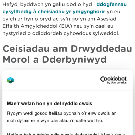
Hefyd, byddwch yn gallu dod o hyd i
ddogfennau
cysylltiedig â cheisiadau yr ymgynghorir
yn eu
cylch ar hyn o bryd ac sy’n gofyn am Asesiad
Effaith Amgylcheddol (EIA) neu sy’n cael eu
hystyried o ddiddordeb cyhoeddus sylweddol.
Ceisiadau am Drwyddedau
Morol a Dderbyniwyd
Rhif y
Enw
Math o
Lleoliad y Safle
Drwydded
Ymgeisydd
Gais
Centregreat
Amnewid Pont
CML2135
Band 2
Rail Limited
Pantlyfr
Mae'r wefan hon yn defnyddio cwcis
Ceredigion
Gwaith Amddiffyn
Rydym wedi gosod ffeiliau bychain o’r enw cwcis ar
CML2133
County
Band 3
yr Arfordir CRMP
eich dyfais er mwyn caniatáu i’n safle weithio.
Council
Hoffem hefyd ddefnyddio cwcis dadansoddi. Mae’r rhain