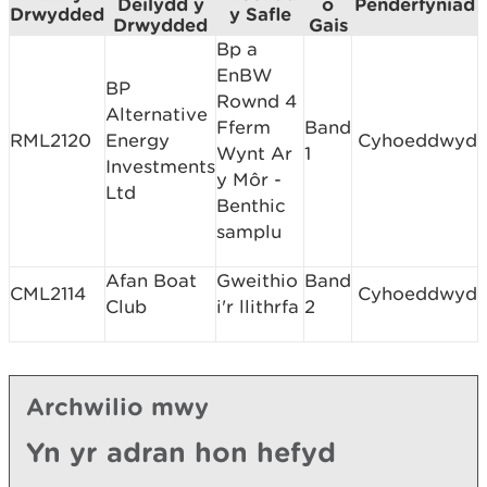
Deilydd y
o
Penderfyniad
Drwydded
y Safle
Drwydded
Gais
Bp a
EnBW
BP
Rownd 4
Alternative
Fferm
Band
RML2120
Energy
Cyhoeddwyd
Wynt Ar
1
Investments
y Môr -
Ltd
Benthic
samplu
Afan Boat
Gweithio
Band
CML2114
Cyhoeddwyd
Club
i'r llithrfa
2
Archwilio mwy
Yn yr adran hon hefyd