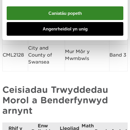
DEML2132
County
gan y gwynt a'i
Band 1
Council
waredu'n ôl ar y
Caniatáu popeth
traeth
Geological
CHERISH Arolygu
Angenrheidiol yn unig
RML2129
Band 1
Survey Ireland
Prosiect Cymru
City and
Mur Môr y
CML2128
County of
Band 3
Mwmbwls
Swansea
Ceisiadau Trwyddedau
Morol a Benderfynwyd
arnynt
Enw
Math
Rhif y
Lleoliad