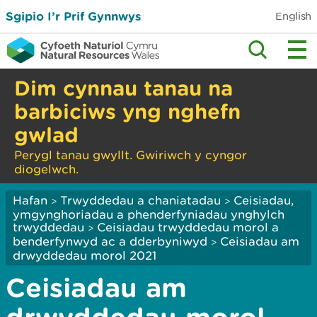
Sgipio I’r Prif Gynnwys
English
Dim cynnau tanau na
barbiciws yng nghefn
gwlad
Perygl tanau gwyllt. Gwiriwch y cyngor
diogelwch.
Hafan
Trwyddedau a chaniatadau
Ceisiadau,
>
>
ymgynghoriadau a phenderfyniadau ynghylch
trwyddedau
Ceisiadau trwyddedau morol a
>
benderfynwyd ac a dderbyniwyd
Ceisiadau am
>
drwyddedau morol 2021
Ceisiadau am