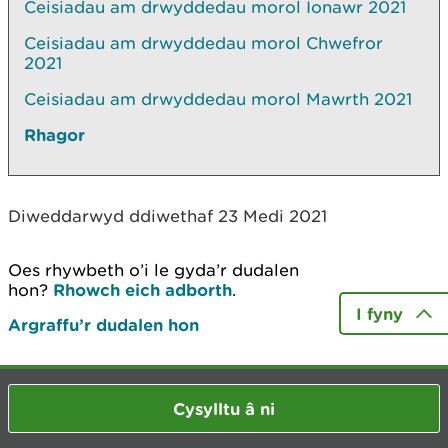
Ceisiadau am drwyddedau morol Ionawr 2021
Ceisiadau am drwyddedau morol Chwefror
2021
Ceisiadau am drwyddedau morol Mawrth 2021
Rhagor
Diweddarwyd ddiwethaf 23 Medi 2021
Oes rhywbeth o’i le gyda’r dudalen
hon?
Rhowch eich adborth
.
I fyny
Argraffu’r dudalen hon
Cysylltu â ni