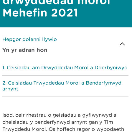
drwyddedau morol
Mehefin 2021
Hepgor dolenni llywio
Yn yr adran hon
Ceisiadau am Drwyddedau Morol a Dderbyniwyd
Ceisiadau Trwyddedau Morol a Benderfynwyd
arnynt
Isod, ceir rhestrau o geisiadau a gyflwynwyd a
cheisiadau y penderfynwyd arnynt gan y Tîm
Trwyddedu Morol. Os hoffech ragor o wybodaeth