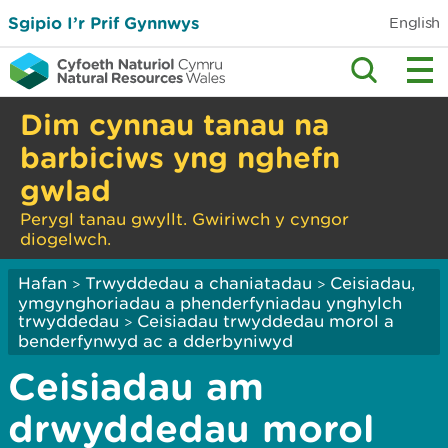
Sgipio I’r Prif Gynnwys
English
Dim cynnau tanau na
barbiciws yng nghefn
gwlad
Perygl tanau gwyllt. Gwiriwch y cyngor
diogelwch.
Hafan
Trwyddedau a chaniatadau
Ceisiadau,
>
>
ymgynghoriadau a phenderfyniadau ynghylch
trwyddedau
Ceisiadau trwyddedau morol a
>
benderfynwyd ac a dderbyniwyd
Ceisiadau am
drwyddedau morol