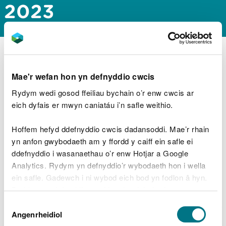
2023
Ceisiadau am drwyddedau morol Ionawr
2023
Ceisiadau am drwyddedau morol Chwefror
Mae'r wefan hon yn defnyddio cwcis
2023
Rydym wedi gosod ffeiliau bychain o’r enw cwcis ar
Ceisiadau am drwyddedau morol Mawrth
eich dyfais er mwyn caniatáu i’n safle weithio.
2023
Hoffem hefyd ddefnyddio cwcis dadansoddi. Mae’r rhain
Ceisiadau am drwyddedau morol Ebrill
yn anfon gwybodaeth am y ffordd y caiff ein safle ei
2023
ddefnyddio i wasanaethau o’r enw Hotjar a Google
Ceisiadau am drwyddedau morol Mai 2023
Analytics. Rydym yn defnyddio’r wybodaeth hon i wella
ein safle. Gadewch i ni wybod eich bod yn fodlon â hyn.
Ceisiadau am drwyddedau morol Mehefin
Byddwn yn defnyddio cwci i gadw eich dewis.
2023
Dewis
Ceisiadau am drwyddedau morol Gorffennaf
Gellir
darllen mwy am ein cwcis
cyn i chi ddewis.
Angenrheidiol
Caniatâd
2023