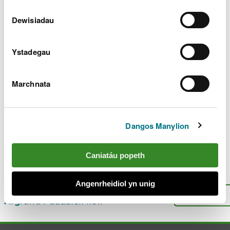
Ceisiadau am drwyddedau morol
Dewisiadau
Awst 2023
Ceisiadau am drwyddedau morol Medi 2023
Ystadegau
Ceisiadau am drwyddedau morol Hydref
2023
Marchnata
Ceisiadau am drwyddedau morol Tachwedd
2023
Ceisiadau am drwyddedau morol Rhagfyr
Dangos Manylion
2023
Caniatáu popeth
Oes rhywbeth o’i le gyda’r dudalen
hon?
Rhowch eich adborth
.
Angenrheidiol yn unig
I fyny
Argraffu’r dudalen hon