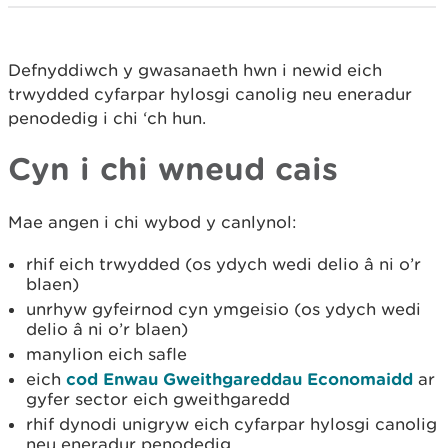
Defnyddiwch y gwasanaeth hwn i newid eich
trwydded cyfarpar hylosgi canolig neu eneradur
penodedig i chi ‘ch hun.
Cyn i chi wneud cais
Mae angen i chi wybod y canlynol:
rhif eich trwydded (os ydych wedi delio â ni o’r
blaen)
unrhyw gyfeirnod cyn ymgeisio (os ydych wedi
delio â ni o’r blaen)
manylion eich safle
eich
cod Enwau Gweithgareddau Economaidd
ar
gyfer sector eich gweithgaredd
rhif dynodi unigryw eich cyfarpar hylosgi canolig
neu eneradur penodedig