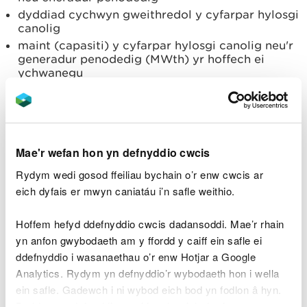
dyddiad cychwyn gweithredol y cyfarpar hylosgi
canolig
maint (capasiti) y cyfarpar hylosgi canolig neu'r
generadur penodedig (MWth) yr hoffech ei
ychwanegu
os yw troseddau yn effeithio ar bobl berthnasol
os yw ansolfedd neu fethdaliad yn effeithio ar
bobl berthnasol
pa ddatganiadau i'w gwneud
Mae'r wefan hon yn defnyddio cwcis
ein taliadau trwydded
sut i dalu
Rydym wedi gosod ffeiliau bychain o’r enw cwcis ar
eich dyfais er mwyn caniatáu i’n safle weithio.
Dogfennau i’w lanlwytho
Hoffem hefyd ddefnyddio cwcis dadansoddi. Mae’r rhain
yn anfon gwybodaeth am y ffordd y caiff ein safle ei
Bydd angen i chi lanlwytho rhai neu bob un o'r
ddefnyddio i wasanaethau o’r enw Hotjar a Google
dogfennau canlynol i'ch cais.
Analytics. Rydym yn defnyddio’r wybodaeth hon i wella
templed canlyniadau
offeryn sgrinio hylosgi
ein safle. Gadewch i ni wybod eich bod yn fodlon â hyn.
Cyfrifiad Syml o Derfynau Effaith Atmosfferig
Byddwn yn defnyddio cwci i gadw eich dewis.