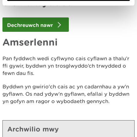
eich
trwydded
Dechreuwch nawr
Amserlenni
Pan fyddwch wedi cyflwyno cais cyflawn a thalu’r
ffi gywir, byddwn yn trosglwyddo’ch trwydded o
fewn dau fis.
Byddwn yn gwirio'ch cais ac yn cadarnhau a yw'n
gyflawn. Os nad ydyw’n gyflawn, efallai y byddwn
yn gofyn am ragor o wybodaeth gennych.
Archwilio mwy