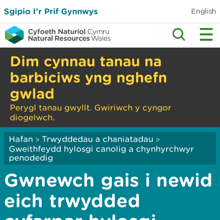
Sgipio I’r Prif Gynnwys
English
Dim cynnau tanau na
barbiciws yng nghefn
gwlad
Perygl tanau gwyllt. Gwiriwch y cyngor
diogelwch.
Hafan
Trwyddedau a chaniatadau
>
>
Gweithfeydd hylosgi canolig a chynhyrchwyr
penodedig
Gwnewch gais i newid
eich trwydded