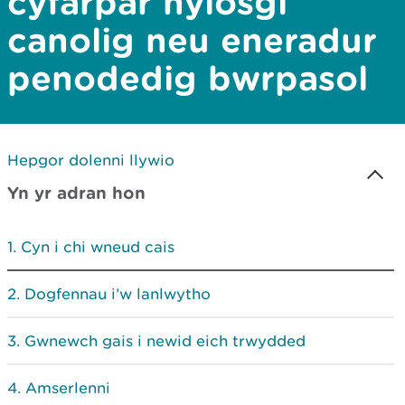
cyfarpar hylosgi
canolig neu eneradur
penodedig bwrpasol
Hepgor dolenni llywio
Yn yr adran hon
Cyn i chi wneud cais
Dogfennau i’w lanlwytho
Gwnewch gais i newid eich trwydded
Amserlenni