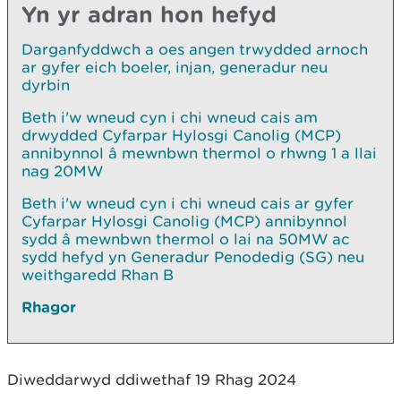
Yn yr adran hon hefyd
Darganfyddwch a oes angen trwydded arnoch
ar gyfer eich boeler, injan, generadur neu
dyrbin
Beth i'w wneud cyn i chi wneud cais am
drwydded Cyfarpar Hylosgi Canolig (MCP)
annibynnol â mewnbwn thermol o rhwng 1 a llai
nag 20MW
Beth i'w wneud cyn i chi wneud cais ar gyfer
Cyfarpar Hylosgi Canolig (MCP) annibynnol
sydd â mewnbwn thermol o lai na 50MW ac
sydd hefyd yn Generadur Penodedig (SG) neu
weithgaredd Rhan B
Rhagor
Diweddarwyd ddiwethaf 19 Rhag 2024