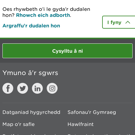
Oes rhywbeth o’i le gyda’r dudalen
hon?
Rhowch eich adborth
.
I fyny
Argraffu’r dudalen hon
Cysylltu â ni
Ymuno â'r sgwrs
Datganiad hygyrchedd
Safonau'r Gymraeg
Map o'r safle
Hawlfraint