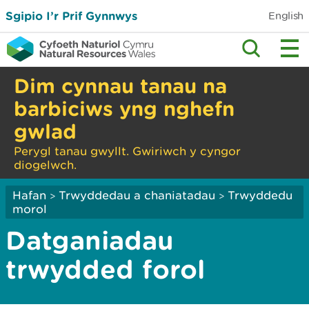
Sgipio I’r Prif Gynnwys
English
Dim cynnau tanau na
barbiciws yng nghefn
gwlad
Perygl tanau gwyllt. Gwiriwch y cyngor
diogelwch.
Hafan
Trwyddedau a chaniatadau
Trwyddedu
>
>
morol
Datganiadau
trwydded forol