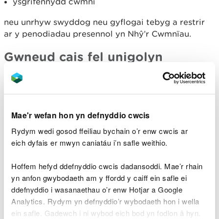
ysgrifennydd cwmni
neu unrhyw swyddog neu gyflogai tebyg a restrir
ar y penodiadau presennol yn Nhŷ’r Cwmnïau.
Gwneud cais fel unigolyn
Rhaid i'r unigolyn sy'n gwneud cais i'w enw
ymddangos ar y drwydded gwblhau'r datganiad.
Mae'r wefan hon yn defnyddio cwcis
Gwneud y datganiad ar
Rydym wedi gosod ffeiliau bychain o’r enw cwcis ar
ran deiliad y drwydded
eich dyfais er mwyn caniatáu i’n safle weithio.
Hoffem hefyd ddefnyddio cwcis dadansoddi. Mae’r rhain
Os ydych yn llenwi'r ffurflen fel asiant, contractwr,
yn anfon gwybodaeth am y ffordd y caiff ein safle ei
gweithiwr neu rôl arall, ond nad chi fyddai’r deiliad
ddefnyddio i wasanaethau o’r enw Hotjar a Google
a enwir ar y drwydded, mae angen i chi ddarparu
Analytics. Rydym yn defnyddio’r wybodaeth hon i wella
cadarnhad ysgrifenedig gan y person hwnnw.
ein safle. Gadewch i ni wybod eich bod yn fodlon â hyn.