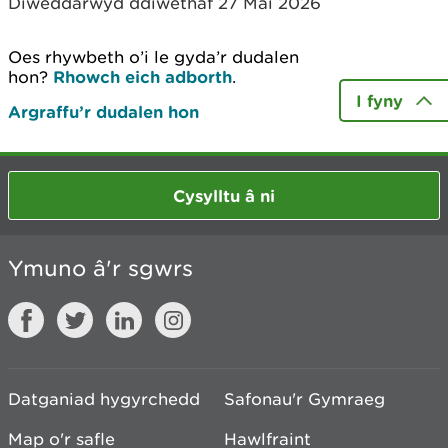
Diweddarwyd ddiwethaf 27 Mai 2026
Oes rhywbeth o’i le gyda’r dudalen
hon?
Rhowch eich adborth
.
I fyny
Argraffu’r dudalen hon
Cysylltu â ni
Ymuno â'r sgwrs
Datganiad hygyrchedd
Safonau'r Gymraeg
Map o'r safle
Hawlfraint