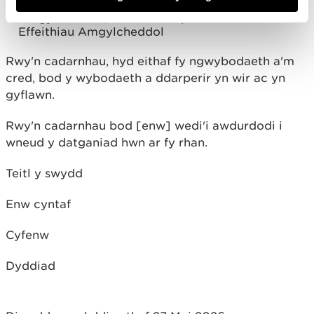
Rheoliadau Gwaith Morol (Asesu Effeithiau
Amgylcheddol) 2007 o ran prosiectau Asesu
Effeithiau Amgylcheddol
Rwy'n cadarnhau, hyd eithaf fy ngwybodaeth a'm
cred, bod y wybodaeth a ddarperir yn wir ac yn
gyflawn.
Rwy'n cadarnhau bod [enw] wedi'i awdurdodi i
wneud y datganiad hwn ar fy rhan.
Teitl y swydd
Enw cyntaf
Cyfenw
Dyddiad