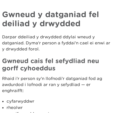
Gwneud y datganiad fel
deiliad y drwydded
Darpar ddeiliad y drwydded ddylai wneud y
datganiad. Dyma'r person a fyddai'n cael ei enwi ar
y drwydded forol.
Gwneud cais fel sefydliad neu
gorff cyhoeddus
Rhaid i'r person sy'n llofnodi'r datganiad fod ag
awdurdod i lofnodi ar ran y sefydliad — er
enghraifft:
cyfarwyddwr
rheolwr