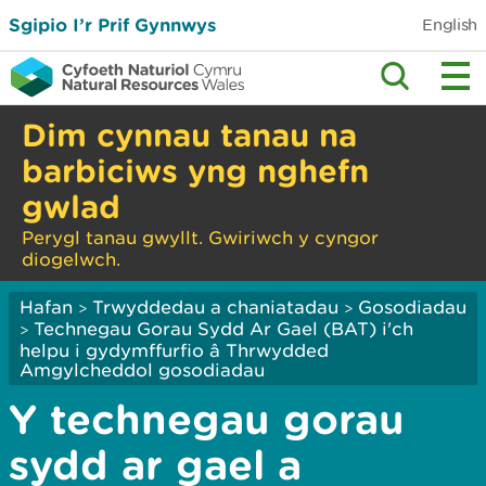
Sgipio I’r Prif Gynnwys
English
Dim cynnau tanau na
barbiciws yng nghefn
gwlad
Perygl tanau gwyllt. Gwiriwch y cyngor
diogelwch.
Hafan
Trwyddedau a chaniatadau
Gosodiadau
>
>
Technegau Gorau Sydd Ar Gael (BAT) i'ch
>
helpu i gydymffurfio â Thrwydded
Amgylcheddol gosodiadau
Y technegau gorau
sydd ar gael a