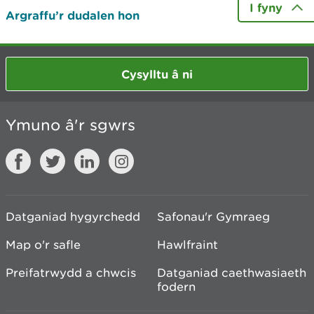
I fyny
Argraffu’r dudalen hon
Cysylltu â ni
Ymuno â'r sgwrs
Datganiad hygyrchedd
Safonau'r Gymraeg
Map o'r safle
Hawlfraint
Preifatrwydd a chwcis
Datganiad caethwasiaeth
fodern