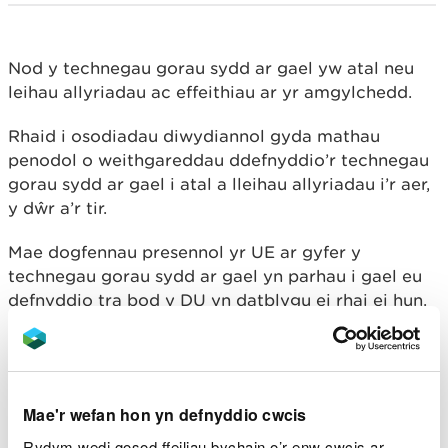
Nod y technegau gorau sydd ar gael yw atal neu
leihau allyriadau ac effeithiau ar yr amgylchedd.
Rhaid i osodiadau diwydiannol gyda mathau
penodol o weithgareddau ddefnyddio’r technegau
gorau sydd ar gael i atal a lleihau allyriadau i’r aer,
y dŵr a’r tir.
Mae dogfennau presennol yr UE ar gyfer y
technegau gorau sydd ar gael yn parhau i gael eu
defnyddio tra bod y DU yn datblygu ei rhai ei hun.
I gael rhagor o wybodaeth, ewch i Gov.uk
Dogfennau technegau
Mae'r wefan hon yn defnyddio cwcis
gorau sydd ar gael a
Rydym wedi gosod ffeiliau bychain o’r enw cwcis ar