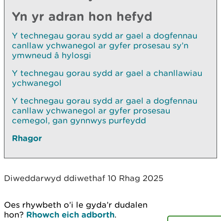
Yn yr adran hon hefyd
Y technegau gorau sydd ar gael a dogfennau
canllaw ychwanegol ar gyfer prosesau sy’n
ymwneud â hylosgi
Y technegau gorau sydd ar gael a chanllawiau
ychwanegol
Y technegau gorau sydd ar gael a dogfennau
canllaw ychwanegol ar gyfer prosesau
cemegol, gan gynnwys purfeydd
Rhagor
Diweddarwyd ddiwethaf 10 Rhag 2025
Oes rhywbeth o’i le gyda’r dudalen
hon?
Rhowch eich adborth
.