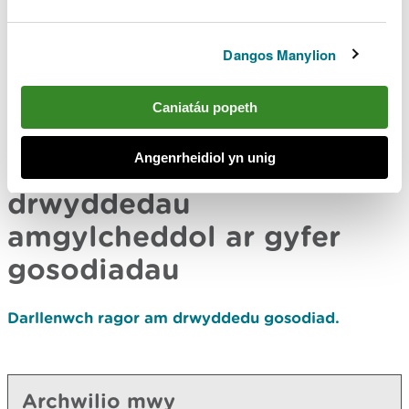
ychwanegol gan Gov.uk
Dangos Manylion
Lawrlwythwch Triniaeth arwyneb metelau a
phlastigau gan ddefnyddio electrolysis a/neu
brosesau cemegol: canllawiau ychwanegol gan
Caniatáu popeth
Gov.uk
Angenrheidiol yn unig
Rhagor o wybodaeth am
drwyddedau
amgylcheddol ar gyfer
gosodiadau
Darllenwch ragor am drwyddedu gosodiad.
Archwilio mwy