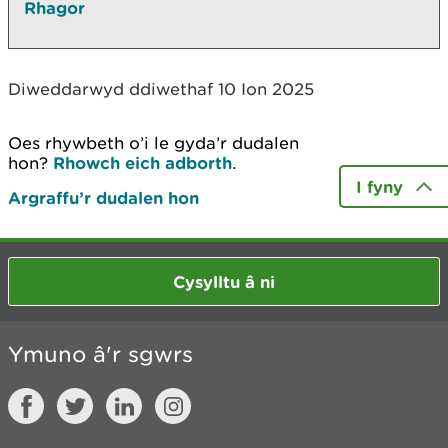
Rhagor
Diweddarwyd ddiwethaf 10 Ion 2025
Oes rhywbeth o’i le gyda’r dudalen
hon?
Rhowch eich adborth
.
I fyny
Argraffu’r dudalen hon
Cysylltu â ni
Ymuno â'r sgwrs