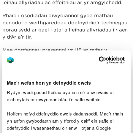
leihau allyriadau ac effeithiau ar yr amgylchedd.
Rhaid i osodiadau diwydiannol gyda mathau
penodol o weithgareddau ddefnyddio’r technegau
gorau sydd ar gael i atal a lleihau allyriadau i’r aer,
y dŵr a’r tir.
Mae dogfennau presennol yr UE ar gyfer y
technegau gorau sydd ar gael yn parhau i gael eu
defnyddio tra bod y DU yn datblygu ei rhai ei hun.
I gael rhagor o wybodaeth, ewch i Gov.uk
Mae'r wefan hon yn defnyddio cwcis
Y technegau gorau sydd
Rydym wedi gosod ffeiliau bychain o’r enw cwcis ar
eich dyfais er mwyn caniatáu i’n safle weithio.
ar gael a chanllawiau
ychwanegol
Hoffem hefyd ddefnyddio cwcis dadansoddi. Mae’r rhain
yn anfon gwybodaeth am y ffordd y caiff ein safle ei
ddefnyddio i wasanaethau o’r enw Hotjar a Google
Yng Nghymru, rydym yn defnyddio’r safonau a