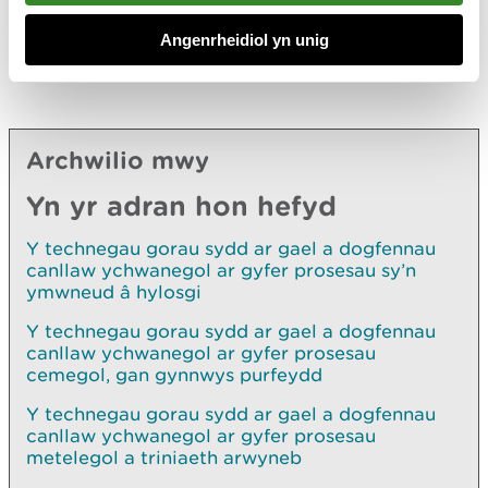
gosodiadau
Angenrheidiol yn unig
Darllenwch ragor am drwyddedu gosodiad.
Archwilio mwy
Yn yr adran hon hefyd
Y technegau gorau sydd ar gael a dogfennau
canllaw ychwanegol ar gyfer prosesau sy’n
ymwneud â hylosgi
Y technegau gorau sydd ar gael a dogfennau
canllaw ychwanegol ar gyfer prosesau
cemegol, gan gynnwys purfeydd
Y technegau gorau sydd ar gael a dogfennau
canllaw ychwanegol ar gyfer prosesau
metelegol a triniaeth arwyneb