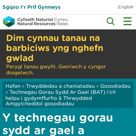
Sgipio I’r Prif Gynnwys
English
Dim cynnau tanau na
barbiciws yng nghefn
gwlad
Perygl tanau gwyllt. Gwiriwch y cyngor
diogelwch.
Hafan
Trwyddedau a chaniatadau
Gosodiadau
>
>
Technegau Gorau Sydd Ar Gael (BAT) i'ch
>
helpu i gydymffurfio â Thrwydded
Amgylcheddol gosodiadau
Y technegau gorau
sydd ar gael a