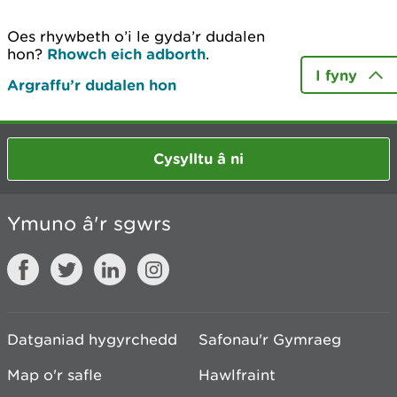
Oes rhywbeth o’i le gyda’r dudalen
hon?
Rhowch eich adborth
.
I fyny
Argraffu’r dudalen hon
Cysylltu â ni
Ymuno â'r sgwrs
Datganiad hygyrchedd
Safonau'r Gymraeg
Map o'r safle
Hawlfraint