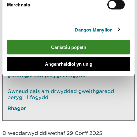
Marchnata
gweithgarwch perygl llifogydd
os nad yw eich
gweithgaredd arfaethedig wedi'i restru, neu os nad
yw'n bodloni'r holl amodau penodol.
Dangos Manylion
Archwilio mwy
Caniatáu popeth
Yn yr adran hon hefyd
Angenrheidiol yn unig
Gweld a oes arnoch angen trwydded
gweithgaredd perygl llifogydd
Gwneud cais am drwydded gweithgaredd
perygl llifogydd
Rhagor
Diweddarwyd ddiwethaf 29 Gorff 2025