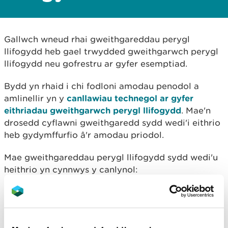
Gallwch wneud rhai gweithgareddau perygl
llifogydd heb gael trwydded gweithgarwch perygl
llifogydd neu gofrestru ar gyfer esemptiad.
Bydd yn rhaid i chi fodloni amodau penodol a
amlinellir yn y
canllawiau technegol ar gyfer
eithriadau gweithgarwch perygl llifogydd
. Mae'n
drosedd cyflawni gweithgaredd sydd wedi'i eithrio
heb gydymffurfio â'r amodau priodol.
Mae gweithgareddau perygl llifogydd sydd wedi'u
heithrio yn cynnwys y canlynol:
unrhyw weithgaredd a wneir ar frys
gweithgaredd morol trwyddedadwy yng
Nghymru
codi a defnyddio ysgolion a thyrrau sgaffaldiau