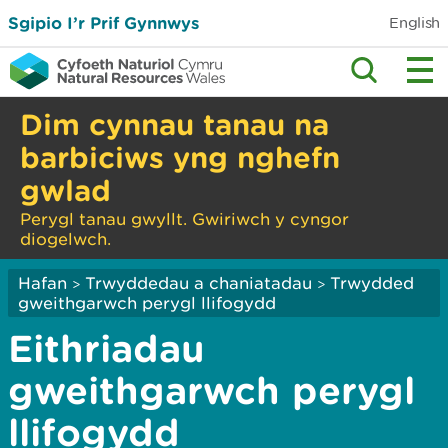
Sgipio I’r Prif Gynnwys
English
Dim cynnau tanau na
barbiciws yng nghefn
gwlad
Perygl tanau gwyllt. Gwiriwch y cyngor
diogelwch.
Hafan
Trwyddedau a chaniatadau
Trwydded
>
>
gweithgarwch perygl llifogydd
Eithriadau
gweithgarwch perygl
llifogydd