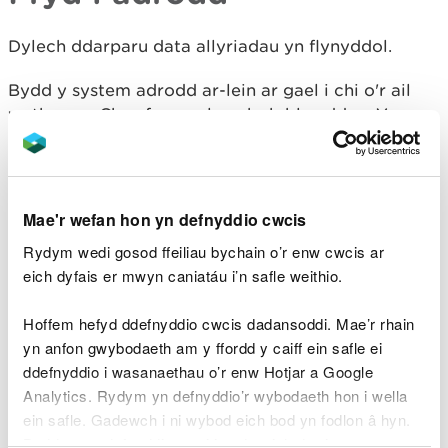
Dylech ddarparu data allyriadau yn flynyddol.
Bydd y system adrodd ar-lein ar gael i chi o'r ail
wythnos o Chwefror ymlaen bob blwyddyn. Y
dyddiad cau ar gyfer cyflwyno data yw
31 Mawrth
.
Mae’n rhaid i chi adrodd ar ddata allyriadau ar
gyfer y flwyddyn galendr flaenorol.
Mae'r wefan hon yn defnyddio cwcis
Os nad ydych yn adrodd erbyn
31 Mawrth
gallwn
Rydym wedi gosod ffeiliau bychain o’r enw cwcis ar
gymryd camau cyfreithiol yn eich erbyn.
eich dyfais er mwyn caniatáu i’n safle weithio.
Sut i adrodd
Hoffem hefyd ddefnyddio cwcis dadansoddi. Mae’r rhain
yn anfon gwybodaeth am y ffordd y caiff ein safle ei
ddefnyddio i wasanaethau o’r enw Hotjar a Google
Dylech wneud eich datganiad blynyddol ar-lein yn
Analytics. Rydym yn defnyddio’r wybodaeth hon i wella
https://prtr.defra.gov.uk/data-entry-system
. Nid
ein safle. Gadewch i ni wybod eich bod yn fodlon â hyn.
yw'n bosib cyflwyno datganiad ar bapur.
Byddwn yn defnyddio cwci i gadw eich dewis.