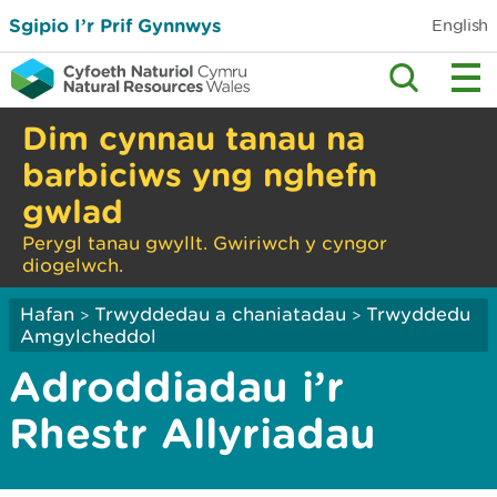
Sgipio I’r Prif Gynnwys
English
Dim cynnau tanau na
barbiciws yng nghefn
gwlad
Perygl tanau gwyllt. Gwiriwch y cyngor
diogelwch.
Hafan
Trwyddedau a chaniatadau
Trwyddedu
>
>
Amgylcheddol
Adroddiadau i’r
Rhestr Allyriadau