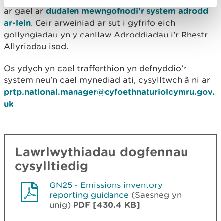
ar gael ar
dudalen mewngofnodi'r system adrodd
ar-lein
. Ceir arweiniad ar sut i gyfrifo eich
gollyngiadau yn y canllaw Adroddiadau i’r Rhestr
Allyriadau isod.
Os ydych yn cael trafferthion yn defnyddio’r
system neu'n cael mynediad ati, cysylltwch â ni ar
prtp.national.manager@cyfoethnaturiolcymru.gov.
uk
Lawrlwythiadau dogfennau
cysylltiedig
GN25 - Emissions inventory
reporting guidance
(Saesneg yn
unig)
PDF [430.4 KB]