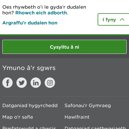
Oes rhywbeth o’i le gyda’r dudalen
hon?
Rhowch eich adborth
.
I fyny
Argraffu’r dudalen hon
Cysylltu â ni
Ymuno â'r sgwrs
Datganiad hygyrchedd
Safonau'r Gymraeg
Map o'r safle
Hawlfraint
Preifatrwydd a chwcis
Datganiad caethwasiaeth