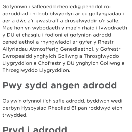
Gofynnwn i safleoedd rheoledig penodol roi
adroddiad i ni bob blwyddyn ar eu gollyngiadau i
aer a dŵr, a'r gwastraff a drosglwyddir o'r safle.
Mae hon yn wybodaeth y mae'n rhaid i lywodraeth
y DU ei chasglu i fodloni ei gofynion adrodd
cenedlaethol a rhyngwladol ar gyfer y Rhestr
Allyriadau Atmosfferig Genedlaethol, y Gofrestr
Ewropeaidd ynghylch Gollwng a Throsglwyddo
Llygryddion a Chofrestr y DU ynghylch Gollwng a
Throsglwyddo Llygryddion.
Pwy sydd angen adrodd
Os yw'n ofynnol i'ch safle adrodd, byddwch wedi
derbyn Hysbysiad Rheoliad 61 pan roddwyd eich
trwydded.
Pryd i adrodd