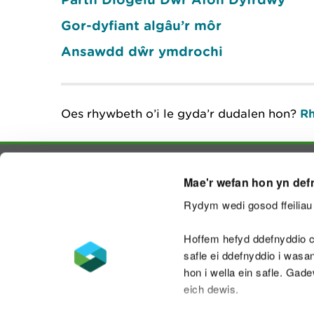
Gor-dyfiant algâu’r môr
Ansawdd dŵr ymdrochi
Oes rhywbeth o’i le gyda’r dudalen hon?
Rh
Mae'r wefan hon yn def
Cysylltu â ni
Rydym wedi gosod ffeiliau 
Hoffem hefyd ddefnyddio c
safle ei ddefnyddio i was
Datganiad hygyrchedd
Safonau'r Gymr
hon i wella ein safle. Gad
eich dewis.
Datganiad caethwasiaeth fodern