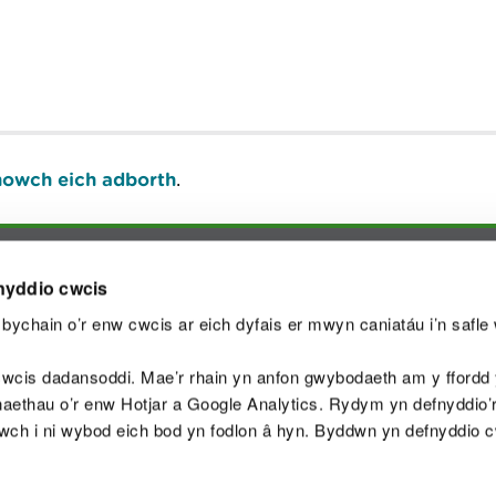
owch eich adborth
.
nyddio cwcis
Y
bychain o’r enw cwcis ar eich dyfais er mwyn caniatáu i’n safle 
wcis dadansoddi. Mae’r rhain yn anfon gwybodaeth am y ffordd y
anaethau o’r enw Hotjar a Google Analytics. Rydym yn defnyddio
aeg
Map o'r safle
Hawlfraint
Preifatrwydd a 
ewch i ni wybod eich bod yn fodlon â hyn. Byddwn yn defnyddio 