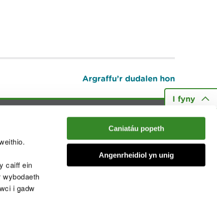
Argraffu’r dudalen hon
I fyny
Caniatáu popeth
muno â'r sgwrs
weithio.
Angenrheidiol yn unig
 caiff ein
’r wybodaeth
chwcis
cwci i gadw