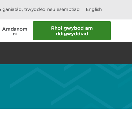
le ganiatâd, trwydded neu esemptiad
English
Rhoi gwybod am
Amdanom
ni
ddigwyddiad