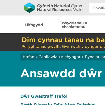
Search:
Trwyddedau a
Llifogydd
chaniatadau
Dim cynnau tanau na ba
Perygl tanau gwyllt. Gwiriwch y cyngor di
Hafan
Canllawiau a chyngor
Pynciau a
>
>
Ansawdd dŵr
Dŵr Gwastraff Trefol
Parth Diogelu Dŵr Afon Dyfrdwy