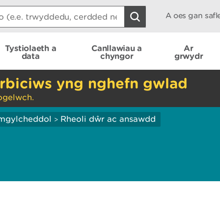
A oes gan saf
Tystiolaeth a
Canllawiau a
Ar
data
chyngor
grwydr
rbiciws yng nghefn gwlad
ogelwch.
mgylcheddol
Rheoli dŵr ac ansawdd
>