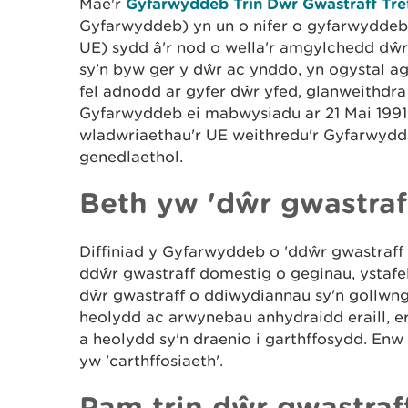
Mae'r
Gyfarwyddeb Trin Dŵr Gwastraff Tre
Gyfarwyddeb) yn un o nifer o gyfarwydde
UE) sydd â'r nod o wella'r amgylchedd dŵr i'
sy'n byw ger y dŵr ac ynddo, yn ogystal 
fel adnodd ar gyfer dŵr yfed, glanweithdr
Gyfarwyddeb ei mabwysiadu ar 21 Mai 1991.
wladwriaethau'r UE weithredu'r Gyfarwydd
genedlaethol.
Beth yw 'dŵr gwastraff
Diffiniad y Gyfarwyddeb o 'ddŵr gwastraff
ddŵr gwastraff domestig o geginau, ystafe
dŵr gwastraff o ddiwydiannau sy'n gollwng 
heolydd ac arwynebau anhydraidd eraill, e
a heolydd sy'n draenio i garthffosydd. Enw 
yw 'carthffosiaeth'.
Pam trin dŵr gwastraff