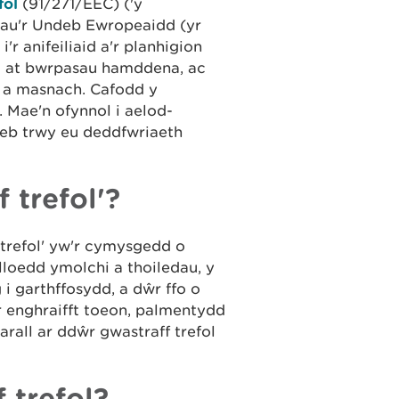
fol
(91/271/EEC) ('y
bau'r Undeb Ewropeaidd (yr
r anifeiliaid a'r planhigion
ag at bwrpasau hamddena, ac
a a masnach. Cafodd y
 Mae'n ofynnol i aelod-
eb trwy eu deddfwriaeth
 trefol'?
 trefol' yw'r cymysgedd o
lloedd ymolchi a thoiledau, y
i garthffosydd, a dŵr ffo o
r enghraifft toeon, palmentydd
arall ar ddŵr gwastraff trefol
 trefol?