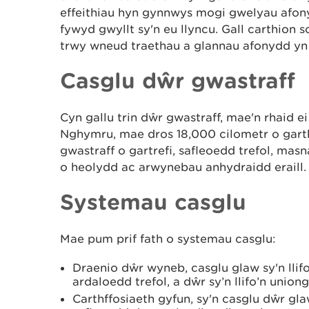
effeithiau hyn gynnwys mogi gwelyau afony
fywyd gwyllt sy'n eu llyncu. Gall carthion 
trwy wneud traethau a glannau afonydd yn 
Casglu dŵr gwastraff
Cyn gallu trin dŵr gwastraff, mae'n rhaid 
Nghymru, mae dros 18,000 cilometr o gart
gwastraff o gartrefi, safleoedd trefol, mas
o heolydd ac arwynebau anhydraidd eraill
Systemau casglu
Mae pum prif fath o systemau casglu:
Draenio dŵr wyneb, casglu glaw sy'n llif
ardaloedd trefol, a dŵr sy’n llifo’n union
Carthffosiaeth gyfun, sy'n casglu dŵr gla