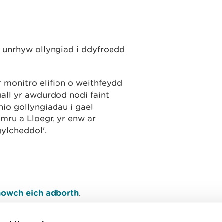
 unrhyw ollyngiad i ddyfroedd
 monitro elifion o weithfeydd
gall yr awdurdod nodi faint
inio gollyngiadau i gael
mru a Lloegr, yr enw ar
lcheddol'.
owch eich adborth
.