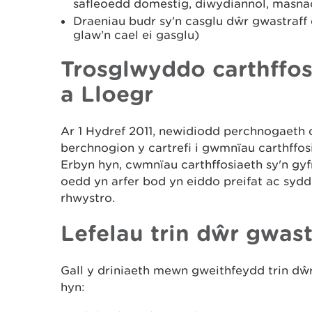
safleoedd domestig, diwydiannol, masnac
Draeniau budr sy'n casglu dŵr gwastraff 
glaw’n cael ei gasglu)
Trosglwyddo carthffo
a Lloegr
Ar 1 Hydref 2011, newidiodd perchnogaeth c
berchnogion y cartrefi i gwmnïau carthffo
Erbyn hyn, cwmnïau carthffosiaeth sy'n gyf
oedd yn arfer bod yn eiddo preifat ac syd
rhwystro.
Lefelau trin dŵr gwast
Gall y driniaeth mewn gweithfeydd trin d
hyn: