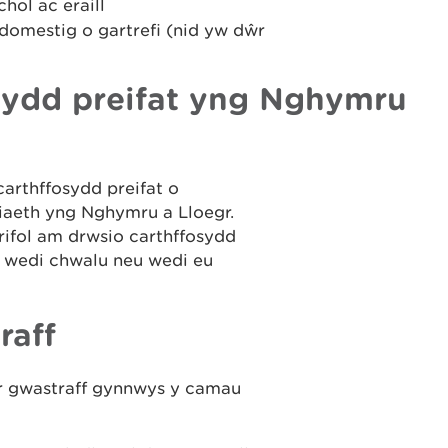
hol ac eraill
domestig o gartrefi (nid yw dŵr
sydd preifat yng Nghymru
arthffosydd preifat o
siaeth yng Nghymru a Lloegr.
rifol am drwsio carthffosydd
d wedi chwalu neu wedi eu
raff
ŵr gwastraff gynnwys y camau