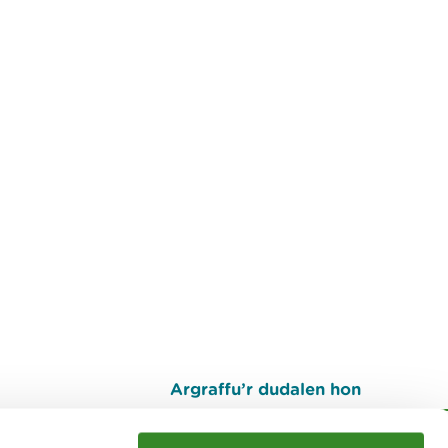
Argraffu’r dudalen hon
I fyny