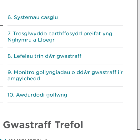
Systemau casglu
Trosglwyddo carthffosydd preifat yng
Nghymru a Lloegr
Lefelau trin dŵr gwastraff
Monitro gollyngiadau o ddŵr gwastraff i'r
amgylchedd
Awdurdodi gollwng
Gwastraff Trefol