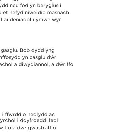
dd neu fod yn beryglus i
solet hefyd niweidio masnach
llai deniadol i ymwelwyr.
ei gasglu. Bob dydd yng
hffosydd yn casglu dŵr
nachol a diwydiannol, a dŵr ffo
.
o i ffwrdd o heolydd ac
gyrchol i ddyfroedd lleol
w ffo a dŵr gwastraff o