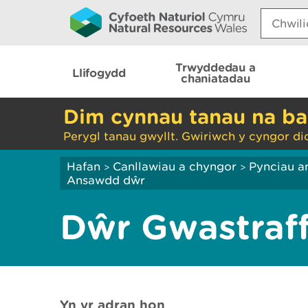
Search:
Trwyddedau a
Llifogydd
chaniatadau
Dim cynnau tanau na ba
Perygl tanau gwyllt. Gwiriwch y cyngor di
Hafan
Canllawiau a chyngor
Pynciau a
>
>
Ansawdd dŵr
Dŵr Gwastraff
Yn yr adran hon