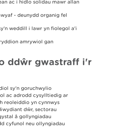
aean ac i hidlo solidau mawr allan
 mwyaf - deunydd organig fel
sy'n weddill i lawr yn fiolegol a'i
lygryddion amrywiol gan
 ddŵr gwastraff i'r
diol sy'n goruchwylio
ol ac adrodd cysylltiedig ar
h reoleiddio yn cynnwys
diwydiant dŵr, sectorau
gystal â gollyngiadau
ydd cyfunol neu ollyngiadau