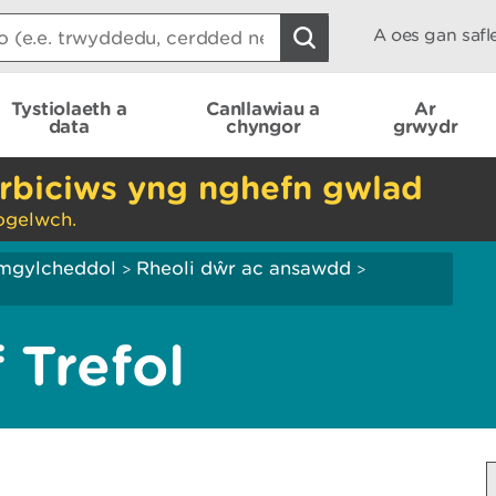
A oes gan saf
Tystiolaeth a
Canllawiau a
Ar
data
chyngor
grwydr
rbiciws yng nghefn gwlad
ogelwch.
mgylcheddol
Rheoli dŵr ac ansawdd
>
>
 Trefol