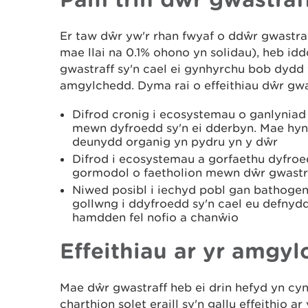
Er taw dŵr yw'r rhan fwyaf o ddŵr gwastraff
mae llai na 0.1% ohono yn solidau), heb idd
gwastraff sy'n cael ei gynhyrchu bob dydd 
amgylchedd. Dyma rai o effeithiau dŵr gwas
Difrod cronig i ecosystemau o ganlyniad 
mewn dyfroedd sy'n ei dderbyn. Mae hy
deunydd organig yn pydru yn y dŵr
Difrod i ecosystemau a gorfaethu dyfroed
gormodol o faetholion mewn dŵr gwastr
Niwed posibl i iechyd pobl gan bathoge
gollwng i ddyfroedd sy'n cael eu defnyd
hamdden fel nofio a chanŵio
Effeithiau ar yr amgy
Mae dŵr gwastraff heb ei drin hefyd yn cyn
charthion solet eraill sy'n gallu effeithio a