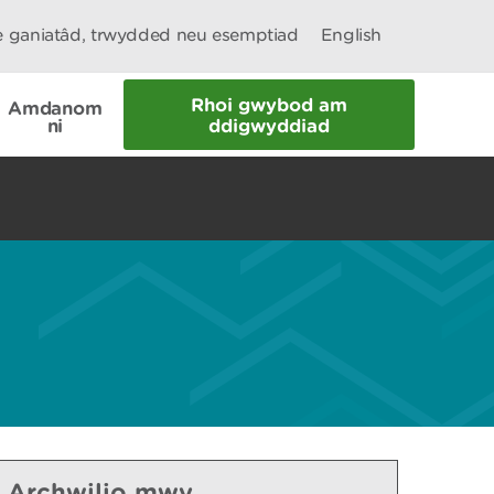
le ganiatâd, trwydded neu esemptiad
English
Rhoi gwybod am
Amdanom
ni
ddigwyddiad
Archwilio mwy