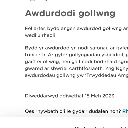
Awdurdodi gollwng
Fel arfer, bydd angen awdurdod gollwng ar
wedi'u rheoli.
Bydd yr awdurdod yn nodi safonau ar gyfer
triniaeth. Ar gyfer gollyngiadau ysbeidiol, 
gaiff ei ollwng, neu gall nodi bod rhaid sgr
gwared ar sbwriel carthffosiaeth. Yng Nghy
awdurdodau gollwng yw 'Trwyddedau Amgy
Diweddarwyd ddiwethaf 15 Meh 2023
Oes rhywbeth o’i le gyda’r dudalen hon?
Rh