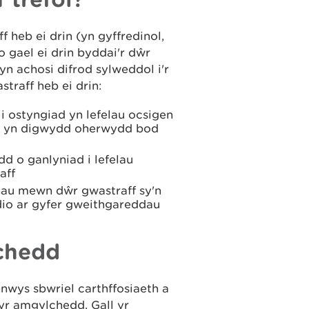
 heb ei drin (yn gyffredinol,
o gael ei drin byddai'r dŵr
yn achosi difrod sylweddol i'r
traff heb ei drin:
i ostyngiad yn lefelau ocsigen
n yn digwydd oherwydd bod
d o ganlyniad i lefelau
aff
nau mewn dŵr gwastraff sy'n
dio ar gyfer gweithgareddau
lchedd
nwys sbwriel carthffosiaeth a
r yr amgylchedd. Gall yr