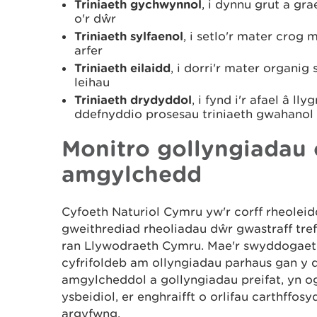
Triniaeth gychwynnol
, i dynnu grut a gr
o'r dŵr
Triniaeth sylfaenol
, i setlo'r mater crog
arfer
Triniaeth eilaidd
, i dorri'r mater organig 
leihau
Triniaeth drydyddol
, i fynd i'r afael â l
ddefnyddio prosesau triniaeth gwahanol
Monitro gollyngiadau o
amgylchedd
Cyfoeth Naturiol Cymru yw'r corff rheoleid
gweithrediad rheoliadau dŵr gwastraff tref
ran Llywodraeth Cymru. Mae'r swyddogaet
cyfrifoldeb am ollyngiadau parhaus gan y 
amgylcheddol a gollyngiadau preifat, yn o
ysbeidiol, er enghraifft o orlifau carthffos
argyfwng.