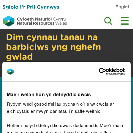
Sgipio I’r Prif Gynnwys
English
Dim cynnau tanau na
barbiciws yng nghefn
gwlad
Perygl tanau gwyllt. Gwiriwch y cyngor
diogelwch.
Hafan
Canllawiau a chyngor
Pynciau
>
>
amgylcheddol
Coed, coetiroedd a fforestydd
>
Mae'r wefan hon yn defnyddio cwcis
Gwiriwch y gofrestr o
Rydym wedi gosod ffeiliau bychain o’r enw cwcis ar
eich dyfais er mwyn caniatáu i’n safle weithio.
drwyddedau cwympo
Hoffem hefyd ddefnyddio cwcis dadansoddi. Mae’r rhain
coed
yn anfon gwybodaeth am y ffordd y caiff ein safle ei