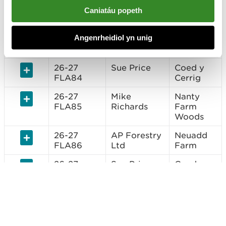
FLA82
Forestry Ltd
Pugh
Caniatáu popeth
26-27
Tilhill
Pale
Angenrheidiol yn unig
FLA83
Forestry Ltd
Woods
Cpt 18 19
26-27
Sue Price
Coed y
FLA84
Cerrig
26-27
Mike
Nanty
FLA85
Richards
Farm
Woods
26-27
AP Forestry
Neuadd
FLA86
Ltd
Farm
26-27
Sue Price
Coed y
FLA87
Bychan -
Cpt 1b
26-27
FWAG
Top y
FLA88
Cymru
Fawnog
boundary