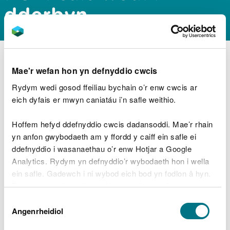
dderbyn
Rydym wedi anfon copi o'ch cais atoch drwy e-
Mae'r wefan hon yn defnyddio cwcis
bost.
Rydym wedi gosod ffeiliau bychain o’r enw cwcis ar
Byddwn yn cysylltu â chi os oes angen mwy o
eich dyfais er mwyn caniatáu i’n safle weithio.
wybodaeth arnom.
Hoffem hefyd ddefnyddio cwcis dadansoddi. Mae’r rhain
Os oes angen i chi gysylltu â ni, e-bostiwch:
PCB-
yn anfon gwybodaeth am y ffordd y caiff ein safle ei
Registrations@cyfoethnaturiolcymru.gov.uk
ddefnyddio i wasanaethau o’r enw Hotjar a Google
Analytics. Rydym yn defnyddio’r wybodaeth hon i wella
ein safle. Gadewch i ni wybod eich bod yn fodlon â hyn.
Byddwn yn defnyddio cwci i gadw eich dewis.
Archwilio mwy
Dewis
Gellir
darllen mwy am ein cwcis
cyn i chi ddewis.
Yn yr adran hon hefyd
Angenrheidiol
Caniatâd