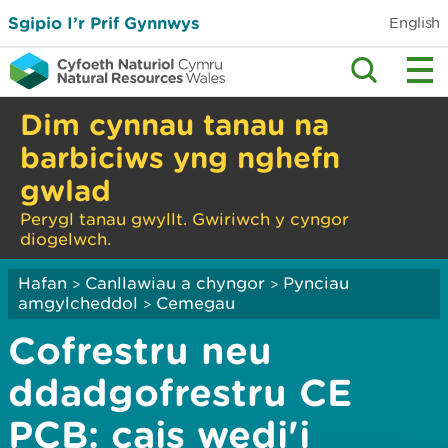
Sgipio I’r Prif Gynnwys
English
Dim cynnau tanau na
barbiciws yng nghefn
gwlad
Perygl tanau gwyllt. Gwiriwch y cyngor
diogelwch.
Hafan
Canllawiau a chyngor
Pynciau
>
>
amgylcheddol
Cemegau
>
Cofrestru neu
ddadgofrestru CE
PCB: cais wedi'i