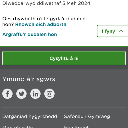
Diweddarwyd ddiwethaf 5 Meh 2024
Oes rhywbeth o’i le gyda’r dudalen
hon?
Rhowch eich adborth
.
I fyny
Argraffu’r dudalen hon
Cysylltu â ni
Ymuno â'r sgwrs
Datganiad hygyrchedd
Safonau'r Gymraeg
Map o'r safle
Hawlfraint