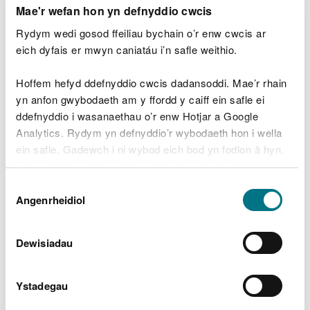
Mae'r wefan hon yn defnyddio cwcis
Gallwch barhau i ddal trawsnewidyddion sy'n
Rydym wedi gosod ffeiliau bychain o’r enw cwcis ar
cynnwys hylifau sy'n cynnwys mwy na 0.005% o
eich dyfais er mwyn caniatáu i’n safle weithio.
PCBs o ran eu pwysau ond dim mwy na 0.05%, a
chyfanswm cyfaint o fwy na 0.05dm3 o PCBs tan 31
Hoffem hefyd ddefnyddio cwcis dadansoddi. Mae’r rhain
Rhagfyr 2025.
yn anfon gwybodaeth am y ffordd y caiff ein safle ei
ddefnyddio i wasanaethau o’r enw Hotjar a Google
Ar ôl y dyddiad hwn, rhaid rhoi’r gorau i’w
Analytics. Rydym yn defnyddio’r wybodaeth hon i wella
defnyddio a chael gwared arnynt, neu eu dihalogi
ein safle. Gadewch i ni wybod eich bod yn fodlon â hyn.
cyn gynted â phosibl.
Byddwn yn defnyddio cwci i gadw eich dewis.
Dewis
Dywedwch wrthym am eich cynlluniau i fodloni'r
Gellir
darllen mwy am ein cwcis
cyn i chi ddewis.
Angenrheidiol
Caniatâd
terfyn amser hwn a sut y byddwch yn dangos eich
bod wedi ei roi ar waith yn llwyddiannus.
Dewisiadau
Dysgwch sut i adnabod a gwaredu gwastraff sy’n
cynnwys llygryddion organig parhaus
(GOV.UK).
Ystadegau
E-bostiwch
PCB-