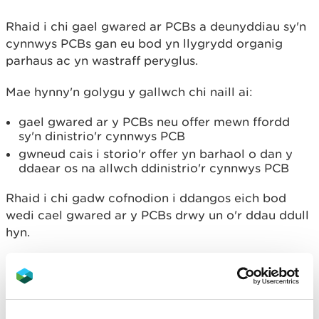
Rhaid i chi gael gwared ar PCBs a deunyddiau sy'n
cynnwys PCBs gan eu bod yn llygrydd organig
parhaus ac yn wastraff peryglus.
Mae hynny'n golygu y gallwch chi naill ai:
gael gwared ar y PCBs neu offer mewn ffordd
sy'n dinistrio'r cynnwys PCB
gwneud cais i storio'r offer yn barhaol o dan y
ddaear os na allwch ddinistrio'r cynnwys PCB
Rhaid i chi gadw cofnodion i ddangos eich bod
wedi cael gwared ar y PCBs drwy un o'r ddau ddull
hyn.
Gwaredu a dihalogi
trawsnewidyddion