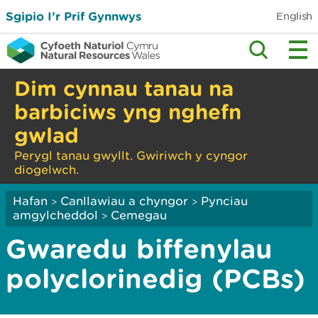
Sgipio I’r Prif Gynnwys
English
Dim cynnau tanau na
barbiciws yng nghefn
gwlad
Perygl tanau gwyllt. Gwiriwch y cyngor
diogelwch.
Hafan
Canllawiau a chyngor
Pynciau
>
>
amgylcheddol
Cemegau
>
Gwaredu biffenylau
polyclorinedig (PCBs)