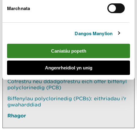
Registrations@cyfoethnaturiolcymru.gov.uk
os oes
Marchnata
angen i chi drafod sut i wneud hyn.
Dangos Manylion
Archwilio mwy
Yn yr adran hon hefyd
Caniatáu popeth
Biffenylau polyclorinedig (PCBs): cofrestru,
Angenrheidiol yn unig
dadgofrestru, labelu a gwaredu
Cofrestru neu ddadgofrestru eich offer biffenyl
polyclorinedig (PCB)
Biffenylau polyclorinedig (PCBs): eithriadau i'r
gwaharddiad
Rhagor