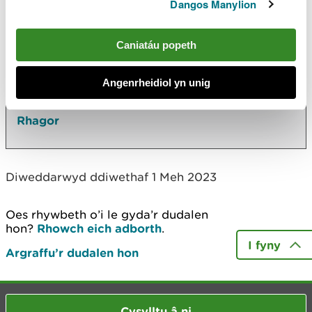
Yn yr adran hon hefyd
Dangos Manylion
Ein dull gweithredu o ran cyngor morol
Caniatáu popeth
Cynnal ymarfer cwmpasu ar gyfer asesiad o'r
effaith amgylcheddol ar gyfer datblygiad
Angenrheidiol yn unig
morol, a'i lunio
Rhagor
Diweddarwyd ddiwethaf 1 Meh 2023
Oes rhywbeth o’i le gyda’r dudalen
hon?
Rhowch eich adborth
.
I fyny
Argraffu’r dudalen hon
Cysylltu â ni