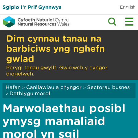
Sgipio I’r Prif Gynnwys
English
Dim cynnau tanau na
barbiciws yng nghefn
gwlad
Perygl tanau gwyllt. Gwiriwch y cyngor
diogelwch.
Hafan
Canllawiau a chyngor
Sectorau busnes
>
>
Datblygu morol
>
Marwolaethau posibl
ymysg mamaliaid
morol yn sgil