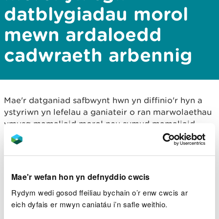
datblygiadau morol
mewn ardaloedd
cadwraeth arbennig
Mae'r datganiad safbwynt hwn yn diffinio'r hyn a
ystyriwn yn lefelau a ganiateir o ran marwolaethau
ymysg mamaliaid morol neu symud mamaliaid
morol heb achosi effaith niweidiol ar integredd
safleoedd fel rhan o asesiad rheoliadau
cynefinoedd.
Mae'r wefan hon yn defnyddio cwcis
Fel datblygwr neu ymgynghorydd, gallwch
Rydym wedi gosod ffeiliau bychain o’r enw cwcis ar
ddefnyddio'r datganiad safbwynt i helpu i gyflwyno
eich dyfais er mwyn caniatáu i’n safle weithio.
ceisiadau gyda digon o wybodaeth i ganiatáu i'r
awdurdod cymwys asesu safleoedd sydd â