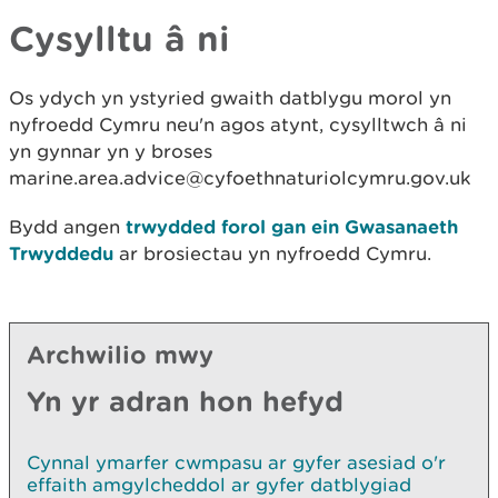
Cysylltu â ni
Os ydych yn ystyried gwaith datblygu morol yn
nyfroedd Cymru neu'n agos atynt, cysylltwch â ni
yn gynnar yn y broses
marine.area.advice@cyfoethnaturiolcymru.gov.uk
Bydd angen
trwydded forol gan ein Gwasanaeth
Trwyddedu
ar brosiectau yn nyfroedd Cymru.
Archwilio mwy
Yn yr adran hon hefyd
Cynnal ymarfer cwmpasu ar gyfer asesiad o'r
effaith amgylcheddol ar gyfer datblygiad