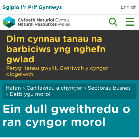
Sgipio I’r Prif Gynnwys
English
Dim cynnau tanau na
barbiciws yng nghefn
gwlad
Perygl tanau gwyllt. Gwiriwch y cyngor
diogelwch.
Hafan
Canllawiau a chyngor
Sectorau busnes
>
>
Datblygu morol
>
Ein dull gweithredu o
ran cyngor morol