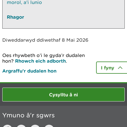
morol, a'i lunio
Rhagor
Diweddarwyd ddiwethaf 8 Mai 2026
Oes rhywbeth o’i le gyda’r dudalen
hon?
Rhowch eich adborth
.
I fyny
Argraffu’r dudalen hon
Cysylltu â ni
Ymuno â'r sgwrs