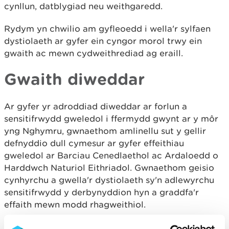
cynllun, datblygiad neu weithgaredd.
Rydym yn chwilio am gyfleoedd i wella'r sylfaen
dystiolaeth ar gyfer ein cyngor morol trwy ein
gwaith ac mewn cydweithrediad ag eraill.
Gwaith diweddar
Ar gyfer yr adroddiad diweddar ar forlun a
sensitifrwydd gweledol i ffermydd gwynt ar y môr
yng Nghymru, gwnaethom amlinellu sut y gellir
defnyddio dull cymesur ar gyfer effeithiau
gweledol ar Barciau Cenedlaethol ac Ardaloedd o
Harddwch Naturiol Eithriadol. Gwnaethom geisio
cynhyrchu a gwella'r dystiolaeth sy'n adlewyrchu
sensitifrwydd y derbynyddion hyn a graddfa'r
effaith mewn modd rhagweithiol.
Gwnaethom gydweithio â Llywodraeth Cymru i