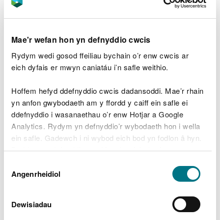
gyhoeddi
Strategaeth Tystiolaeth Forol Cymru
2019 - 2025
– ein menter strategol i wella'r sylfaen
dystiolaeth forol.
Mae'r wefan hon yn defnyddio cwcis
Ymwneud â Chynllun
Rydym wedi gosod ffeiliau bychain o’r enw cwcis ar
eich dyfais er mwyn caniatáu i’n safle weithio.
Morol Cenedlaethol Cymru
Hoffem hefyd ddefnyddio cwcis dadansoddi. Mae’r rhain
Mae Llywodraeth Cymru wedi mabwysiadu
yn anfon gwybodaeth am y ffordd y caiff ein safle ei
Cynllun
Morol Cenedlaethol cyntaf Cymru
ddefnyddio i wasanaethau o’r enw Hotjar a Google
. Mae'n darparu'r
fframwaith ar gyfer rheoli'r ardal forol mewn modd
Analytics. Rydym yn defnyddio’r wybodaeth hon i wella
cydgysylltiedig, fel y gall pawb ei defnyddio. Mae
ein safle. Gadewch i ni wybod eich bod yn fodlon â hyn.
rheolaeth gynaliadwy wrth wraidd y cynllun fel bod
Byddwn yn defnyddio cwci i gadw eich dewis.
“moroedd Cymru yn lân, yn iach, yn ddiogel, yn
Dewis
gynhyrchiol ac yn fiolegol amrywiol.”
Gellir
darllen mwy am ein cwcis
cyn i chi ddewis.
Angenrheidiol
Caniatâd
Mae Cynllun Morol Cenedlaethol Cymru yn cefnogi
Dewisiadau
penderfyniadau integredig, gan ystyried ffactorau
amgylcheddol, cymdeithasol ac economaidd.