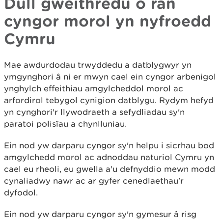
Dull gweithredu o ran
cyngor morol yn nyfroedd
Cymru
Mae awdurdodau trwyddedu a datblygwyr yn
ymgynghori â ni er mwyn cael ein cyngor arbenigol
ynghylch effeithiau amgylcheddol morol ac
arfordirol tebygol cynigion datblygu. Rydym hefyd
yn cynghori'r llywodraeth a sefydliadau sy'n
paratoi polisïau a chynlluniau.
Ein nod yw darparu cyngor sy'n helpu i sicrhau bod
amgylchedd morol ac adnoddau naturiol Cymru yn
cael eu rheoli, eu gwella a'u defnyddio mewn modd
cynaliadwy nawr ac ar gyfer cenedlaethau'r
dyfodol.
Ein nod yw darparu cyngor sy'n gymesur â risg