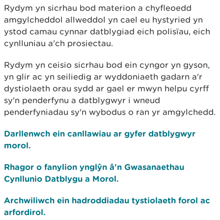
Rydym yn sicrhau bod materion a chyfleoedd
amgylcheddol allweddol yn cael eu hystyried yn
ystod camau cynnar datblygiad eich polisïau, eich
cynlluniau a'ch prosiectau.
Rydym yn ceisio sicrhau bod ein cyngor yn gyson,
yn glir ac yn seiliedig ar wyddoniaeth gadarn a'r
dystiolaeth orau sydd ar gael er mwyn helpu cyrff
sy'n penderfynu a datblygwyr i wneud
penderfyniadau sy'n wybodus o ran yr amgylchedd.
Darllenwch ein canllawiau ar gyfer datblygwyr
morol.
Rhagor o fanylion ynglŷn â'n Gwasanaethau
Cynllunio Datblygu a Morol.
Archwiliwch ein hadroddiadau tystiolaeth forol ac
arfordirol.