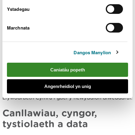
Mae'n allweddol ar gyfer cyflawni amcanion
Deddf
Ystadegau
yr Amgylchedd
a
Deddf Llesiant Cenedlaethau'r
Dyfodol
ym moroedd Cymru.
Marchnata
Gwnaethom weithio gyda Llywodraeth Cymru i
ddarparu cyngor a thystiolaeth er mwyn helpu i
ddatblygu Cynllun Morol Cenedlaethol Cymru. Mae
Dangos Manylion
gennym rôl allweddol bellach wrth weithredu
polisïau Cynllun Morol Cenedlaethol Cymru trwy
ein swyddogaethau rheoleiddio, tystiolaeth a
Caniatáu popeth
chynghorol.
Angenrheidiol yn unig
Cofrestrwch ar gyfer
cylchlythyr cynllunio morol
Llywodraeth Cymru i gael y newyddion diweddaraf.
Canllawiau, cyngor,
tystiolaeth a data